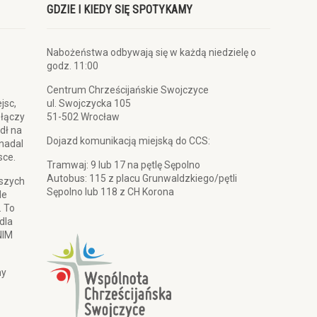
GDZIE I KIEDY SIĘ SPOTYKAMY
Nabożeństwa odbywają się w każdą niedzielę o
godz. 11:00
Centrum Chrześcijańskie Swojczyce
jsc,
ul. Swojczycka 105
 łączy
51-502 Wrocław
dł na
Dojazd komunikacją miejską do CCS:
 nadal
sce.
Tramwaj: 9 lub 17 na pętlę Sępolno
Autobus: 115 z placu Grunwaldzkiego/pętli
pszych
Sępolno lub 118 z CH Korona
le
. To
dla
NIM
my