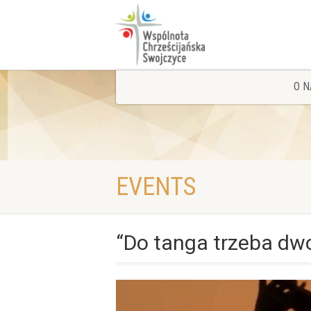
O N
EVENTS
“Do tanga trzeba dw