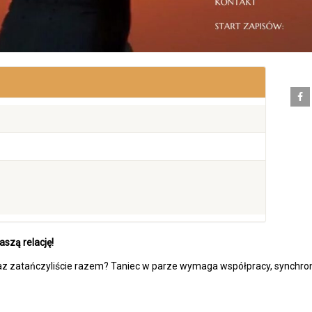
szą relację!
az zatańczyliście razem? Taniec w parze wymaga współpracy, synchron