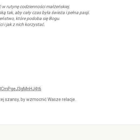
 w rutynę codzienności małżeńskiej.
ą tak, aby cały czas była świeża i pełna pasji.
żeństwo, które podoba się Bogu.
i i jak z nich korzystać.
/E3CmPgeJ3gMnHJ4t6
tej szansy, by wzmocnić Wasze relacje.