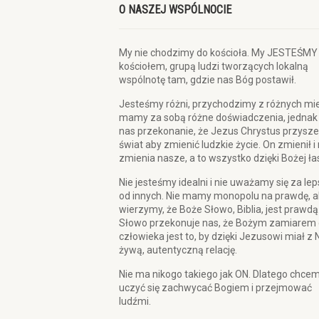
O NASZEJ WSPÓLNOCIE
My nie chodzimy do kościoła. My JESTEŚMY
kościołem, grupą ludzi tworzących lokalną
wspólnotę tam, gdzie nas Bóg postawił.
Jesteśmy różni, przychodzimy z różnych mie
mamy za sobą różne doświadczenia, jednak
nas przekonanie, że Jezus Chrystus przysze
świat aby zmienić ludzkie życie. On zmienił i
zmienia nasze, a to wszystko dzięki Bożej ła
Nie jesteśmy idealni i nie uważamy się za le
od innych. Nie mamy monopolu na prawdę, a
wierzymy, że Boże Słowo, Biblia, jest prawdą
Słowo przekonuje nas, że Bożym zamiarem 
człowieka jest to, by dzięki Jezusowi miał z 
żywą, autentyczną relację.
Nie ma nikogo takiego jak ON. Dlatego chce
uczyć się zachwycać Bogiem i przejmować
ludźmi.