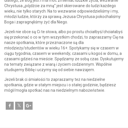
dlatego, że Bóg jest i ma moc zmieniać ludzkie życia, wezwanie
Chrystusa „pójdźcie za mną” jest skierowane do ludzi każdego
wieku, nie tylko starych. Na to wezwanie odpowiedzieliśmy i my,
młodzi ludzie, którzy za sprawą Jezusa Chrystusa pokochaliśmy
Boga i zapragnęliśmy żyć dla Niego.
Jeżeli nie obce są Ci te słowa, albo po prostu chciałbyś/chciałabyś
się przekonać o co w tym wszystkim chodzi, to zapraszamy Cię na
nasze spotkania, które przeznaczone są dla
młodzieży/studentów w wieku 16+. Spotykamy się w czasem w
ciągu tygodnia, czasem w weekendy; czasami u kogoś w domu, a
czasami gdzieś na mieście. Spędzamy ze sobą czas. Dyskutujemy
na tematy związane z wiarą i życiem codziennym. Wspólnie
studiujemy Biblię i uczymy się od siebie nawzajem.
Jeżeli brak ci śmiałości to zapraszamy też na niedzielne
spotkania, gdzie w stałym miejscu i o stałej godzinie, będziesz
mógł/mogła spotkać nas na niedzielnym nabożeństwie.