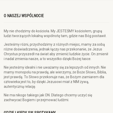
O NASZEJ WSPÓLNOCIE
My nie chodzimy do kościoła. My JESTEŚMY kościołem, grupą
ludzi tworzących lokalną wspólnotę tam, gdzie nas Bóg postawił.
Jesteśmy różni, przychodzimy z różnych miejsc, mamy za sobą
różne doświadczenia, jednak łączy nas przekonanie, że Jezus
Chrystus przyszedł na świat aby zmienić ludzkie życie. On zmienił
i nadal zmienia nasze, a to wszystko dzięki Bożej łasce.
Nie jesteśmy idealni i nie uważamy się za lepszych od innych. Nie
mamy monopolu na prawdę, ale wierzymy, że Boże Słowo, Biblia,
jest prawdą. To Słowo przekonuje nas, że Bożym zamiarem dla
człowieka jest to, by dzięki Jezusowi miał z NIM żywą,
autentyczną relację.
Nie ma nikogo takiego jak ON. Dlatego chcemy uczyć się
zachwycać Bogiem i przejmować ludźmi.
GDZIE I KIEDY SIĘ SPOTYKAMY