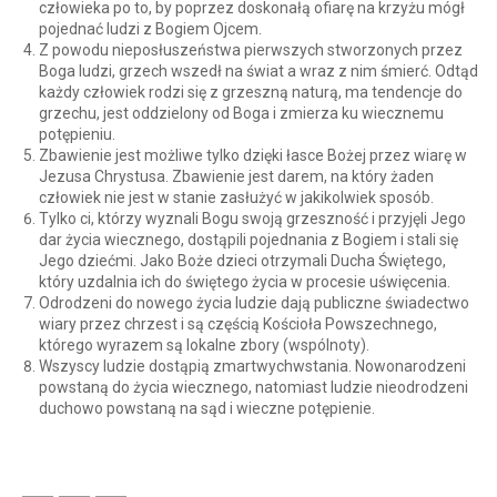
człowieka po to, by poprzez doskonałą ofiarę na krzyżu mógł
pojednać ludzi z Bogiem Ojcem.
Z powodu nieposłuszeństwa pierwszych stworzonych przez
Boga ludzi, grzech wszedł na świat a wraz z nim śmierć. Odtąd
każdy człowiek rodzi się z grzeszną naturą, ma tendencje do
grzechu, jest oddzielony od Boga i zmierza ku wiecznemu
potępieniu.
Zbawienie jest możliwe tylko dzięki łasce Bożej przez wiarę w
Jezusa Chrystusa. Zbawienie jest darem, na który żaden
człowiek nie jest w stanie zasłużyć w jakikolwiek sposób.
Tylko ci, którzy wyznali Bogu swoją grzeszność i przyjęli Jego
dar życia wiecznego, dostąpili pojednania z Bogiem i stali się
Jego dziećmi. Jako Boże dzieci otrzymali Ducha Świętego,
który uzdalnia ich do świętego życia w procesie uświęcenia.
Odrodzeni do nowego życia ludzie dają publiczne świadectwo
wiary przez chrzest i są częścią Kościoła Powszechnego,
którego wyrazem są lokalne zbory (wspólnoty).
Wszyscy ludzie dostąpią zmartwychwstania. Nowonarodzeni
powstaną do życia wiecznego, natomiast ludzie nieodrodzeni
duchowo powstaną na sąd i wieczne potępienie.