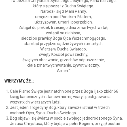
i w Jezusa Chrystusa, Syna Jego Jedynego, Pana naszego,
który się począł z Ducha Świętego.
Narodził się z Marii Panny,
umęczon pod Ponckim Piłatem,
ukrzyżowan, umarł i pogrzebion.
Zstąpił do piekieł, trzeciego dnia zmartwychwstał,
wstąpił na niebiosa,
siedzi po prawicy Boga Ojca Wszechmogącego,
stamtąd przyjdzie sądzić żywych i umarłych.
Wierzę w Ducha Świętego,
święty Kościół powszechny,
świętych obcowanie, grzechów odpuszczenie,
ciała zmartwychwstanie, żywot wieczny.
Amen.”
WIERZYMY, ŻE…:
Całe Pismo Święte jest natchnione przez Boga i jako zbiór 66
ksiąg kanonicznych stanowi normę wiary i postępowania
wszystkich wierzących ludzi.
Jest jeden Trójjedyny Bóg, który zawsze istniał w trzech
osobach Ojca, Syna i Ducha Świętego.
Bóg objawił się światu w osobie swojego jednorodzonego Syna,
Jezusa Chrystusa, który będąc w pełni Bogiem, przyjął postać