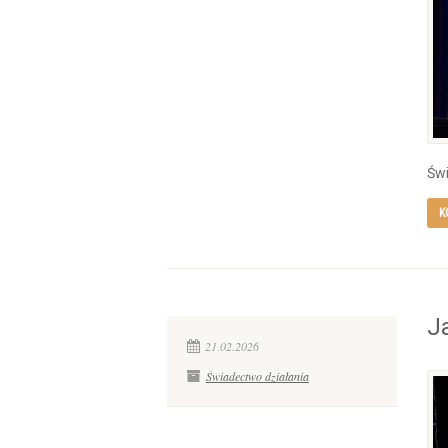
Świ
K
J
21.02.2026
Świadectwo działania