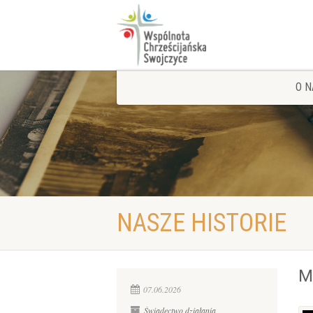
O N
NASZE HISTORIE
M
07.06.2026
Świadectwo działania