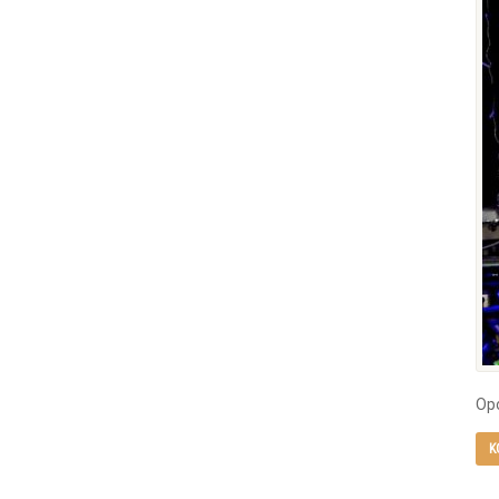
Opo
K