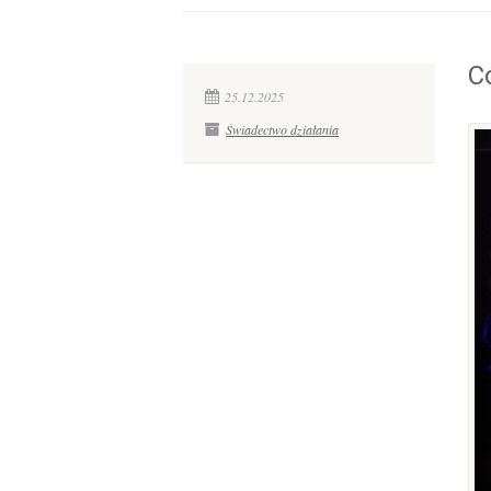
C
25.12.2025
Świadectwo działania