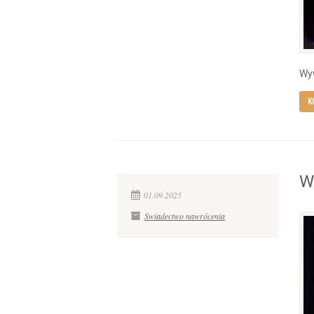
Wy
K
W
01.09.2025
Świadectwo nawrócenia