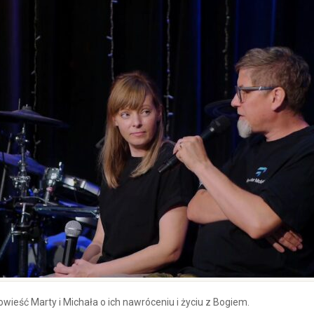
wieść Marty i Michała o ich nawróceniu i życiu z Bogiem.