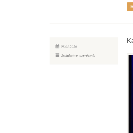
K
K
08.03.2026
Świadectwo nawrócenia