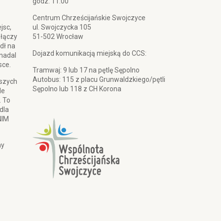
godz. 11:00
Centrum Chrześcijańskie Swojczyce
jsc,
ul. Swojczycka 105
 łączy
51-502 Wrocław
dł na
Dojazd komunikacją miejską do CCS:
 nadal
sce.
Tramwaj: 9 lub 17 na pętlę Sępolno
Autobus: 115 z placu Grunwaldzkiego/pętli
pszych
Sępolno lub 118 z CH Korona
le
. To
dla
NIM
my