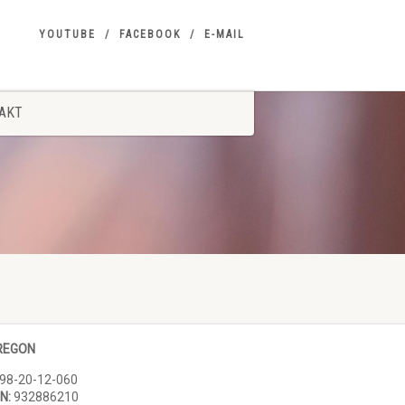
YOUTUBE
FACEBOOK
E-MAIL
AKT
 REGON
98-20-12-060
N:
932886210