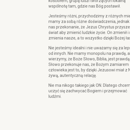
kościołem, grupą ludzi tworzących lokalną
wspólnotę tam, gdzie nas Bóg postawił.
Jesteśmy różni, przychodzimy z różnych mie
mamy za sobą różne doświadczenia, jednak
nas przekonanie, że Jezus Chrystus przysze
świat aby zmienić ludzkie życie. On zmienił i
zmienia nasze, a to wszystko dzięki Bożej ła
Nie jesteśmy idealni i nie uważamy się za le
od innych. Nie mamy monopolu na prawdę, a
wierzymy, że Boże Słowo, Biblia, jest prawdą
Słowo przekonuje nas, że Bożym zamiarem 
człowieka jest to, by dzięki Jezusowi miał z 
żywą, autentyczną relację.
Nie ma nikogo takiego jak ON. Dlatego chce
uczyć się zachwycać Bogiem i przejmować
ludźmi.