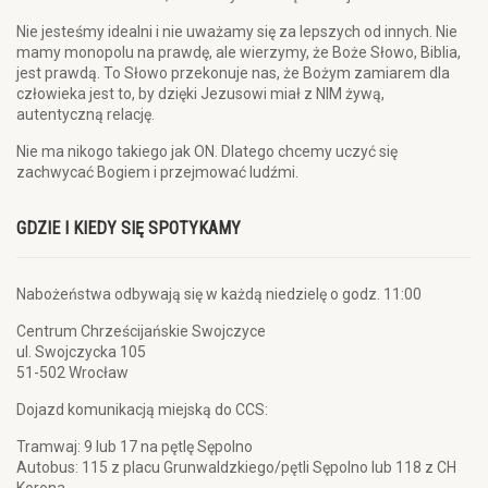
Nie jesteśmy idealni i nie uważamy się za lepszych od innych. Nie
mamy monopolu na prawdę, ale wierzymy, że Boże Słowo, Biblia,
jest prawdą. To Słowo przekonuje nas, że Bożym zamiarem dla
człowieka jest to, by dzięki Jezusowi miał z NIM żywą,
autentyczną relację.
Nie ma nikogo takiego jak ON. Dlatego chcemy uczyć się
zachwycać Bogiem i przejmować ludźmi.
GDZIE I KIEDY SIĘ SPOTYKAMY
Nabożeństwa odbywają się w każdą niedzielę o godz. 11:00
Centrum Chrześcijańskie Swojczyce
ul. Swojczycka 105
51-502 Wrocław
Dojazd komunikacją miejską do CCS:
Tramwaj: 9 lub 17 na pętlę Sępolno
Autobus: 115 z placu Grunwaldzkiego/pętli Sępolno lub 118 z CH