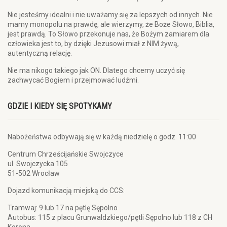
Nie jesteśmy idealni i nie uważamy się za lepszych od innych. Nie
mamy monopolu na prawdę, ale wierzymy, że Boże Słowo, Biblia,
jest prawdą. To Słowo przekonuje nas, że Bożym zamiarem dla
człowieka jest to, by dzięki Jezusowi miał z NIM żywą,
autentyczną relację.
Nie ma nikogo takiego jak ON. Dlatego chcemy uczyć się
zachwycać Bogiem i przejmować ludźmi.
GDZIE I KIEDY SIĘ SPOTYKAMY
Nabożeństwa odbywają się w każdą niedzielę o godz. 11:00
Centrum Chrześcijańskie Swojczyce
ul. Swojczycka 105
51-502 Wrocław
Dojazd komunikacją miejską do CCS:
Tramwaj: 9 lub 17 na pętlę Sępolno
Autobus: 115 z placu Grunwaldzkiego/pętli Sępolno lub 118 z CH