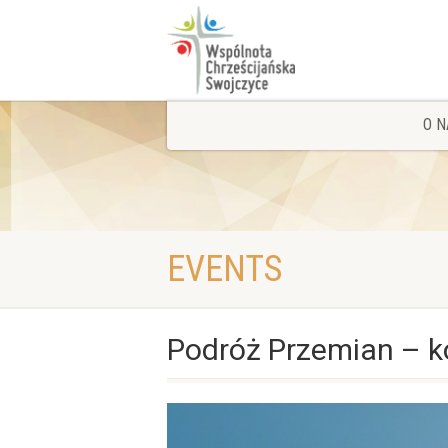
O N
EVENTS
Podróż Przemian – k