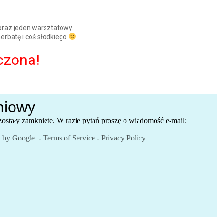
oraz jeden warsztatowy.
herbatę i coś słodkiego
czona!