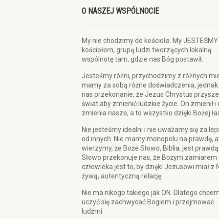
O NASZEJ WSPÓLNOCIE
My nie chodzimy do kościoła. My JESTEŚMY
kościołem, grupą ludzi tworzących lokalną
wspólnotę tam, gdzie nas Bóg postawił.
Jesteśmy różni, przychodzimy z różnych mie
mamy za sobą różne doświadczenia, jednak
nas przekonanie, że Jezus Chrystus przysze
świat aby zmienić ludzkie życie. On zmienił i
zmienia nasze, a to wszystko dzięki Bożej ła
Nie jesteśmy idealni i nie uważamy się za le
od innych. Nie mamy monopolu na prawdę, a
wierzymy, że Boże Słowo, Biblia, jest prawdą
Słowo przekonuje nas, że Bożym zamiarem 
człowieka jest to, by dzięki Jezusowi miał z 
żywą, autentyczną relację.
Nie ma nikogo takiego jak ON. Dlatego chce
uczyć się zachwycać Bogiem i przejmować
ludźmi.