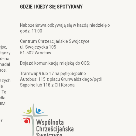
GDZIE I KIEDY SIĘ SPOTYKAMY
Nabożeństwa odbywają się w każdą niedzielę o
godz. 11:00
Centrum Chrześcijańskie Swojczyce
jsc,
ul. Swojczycka 105
 łączy
51-502 Wrocław
dł na
Dojazd komunikacją miejską do CCS:
 nadal
sce.
Tramwaj: 9 lub 17 na pętlę Sępolno
Autobus: 115 z placu Grunwaldzkiego/pętli
pszych
Sępolno lub 118 z CH Korona
le
. To
dla
NIM
my