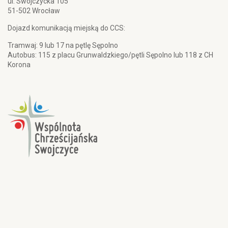
ul. Swojczycka 105
51-502 Wrocław
Dojazd komunikacją miejską do CCS:
Tramwaj: 9 lub 17 na pętlę Sępolno
Autobus: 115 z placu Grunwaldzkiego/pętli Sępolno lub 118 z CH
Korona