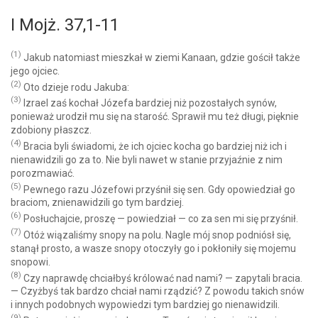
I Mojż. 37,1-11
(1)
Jakub natomiast mieszkał w ziemi Kanaan, gdzie gościł także
jego ojciec.
(2)
Oto dzieje rodu Jakuba:
(3)
Izrael zaś kochał Józefa bardziej niż pozostałych synów,
ponieważ urodził mu się na starość. Sprawił mu też długi, pięknie
zdobiony płaszcz.
(4)
Bracia byli świadomi, że ich ojciec kocha go bardziej niż ich i
nienawidzili go za to. Nie byli nawet w stanie przyjaźnie z nim
porozmawiać.
(5)
Pewnego razu Józefowi przyśnił się sen. Gdy opowiedział go
braciom, znienawidzili go tym bardziej.
(6)
Posłuchajcie, proszę — powiedział — co za sen mi się przyśnił.
(7)
Otóż wiązaliśmy snopy na polu. Nagle mój snop podniósł się,
stanął prosto, a wasze snopy otoczyły go i pokłoniły się mojemu
snopowi.
(8)
Czy naprawdę chciałbyś królować nad nami? — zapytali bracia.
— Czyżbyś tak bardzo chciał nami rządzić? Z powodu takich snów
i innych podobnych wypowiedzi tym bardziej go nienawidzili.
(9)