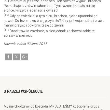
Potem miał jeszcze jeden sen. Ten również wyjawił braciom:
Posłuchajcie, znów miałem sen. Tym razem kłaniało mi się
słońce, księżyc i jedenaście gwiazd!
(10)
Gdy opowiedział o tym ojcu i braciom, ojciec upomniał go
nawet: Co też znowu ci się przyśniło?! Czy ja, twoja matka i bracia
mamy przyjść i pokłonić ci się do ziemi?
(11)
Braci trawiła zazdrość, ojciec jednak zachował sobie te
sprawy w pamięci.
Kazanie z dnia 02 lipca 2017
O NASZEJ WSPÓLNOCIE
My nie chodzimy do kościoła. My JESTEŚMY kościołem, grupą