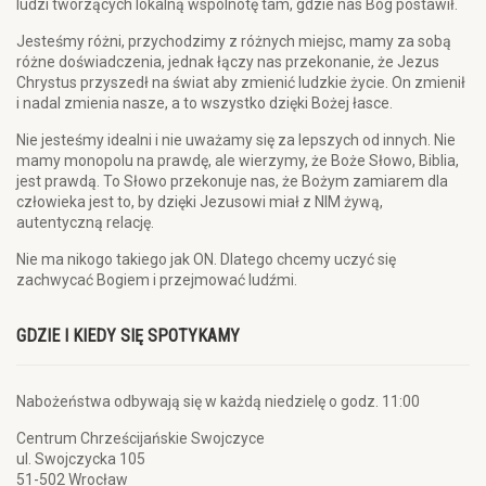
ludzi tworzących lokalną wspólnotę tam, gdzie nas Bóg postawił.
Jesteśmy różni, przychodzimy z różnych miejsc, mamy za sobą
różne doświadczenia, jednak łączy nas przekonanie, że Jezus
Chrystus przyszedł na świat aby zmienić ludzkie życie. On zmienił
i nadal zmienia nasze, a to wszystko dzięki Bożej łasce.
Nie jesteśmy idealni i nie uważamy się za lepszych od innych. Nie
mamy monopolu na prawdę, ale wierzymy, że Boże Słowo, Biblia,
jest prawdą. To Słowo przekonuje nas, że Bożym zamiarem dla
człowieka jest to, by dzięki Jezusowi miał z NIM żywą,
autentyczną relację.
Nie ma nikogo takiego jak ON. Dlatego chcemy uczyć się
zachwycać Bogiem i przejmować ludźmi.
GDZIE I KIEDY SIĘ SPOTYKAMY
Nabożeństwa odbywają się w każdą niedzielę o godz. 11:00
Centrum Chrześcijańskie Swojczyce
ul. Swojczycka 105
51-502 Wrocław