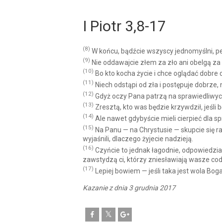
I Piotr 3,8-17
(8)
W końcu, bądźcie wszyscy jednomyślni, pełn
(9)
Nie oddawajcie złem za zło ani obelgą za 
(10)
Bo kto kocha życie i chce oglądać dobre d
(11)
Niech odstąpi od zła i postępuje dobrze, 
(12)
Gdyż oczy Pana patrzą na sprawiedliwych
(13)
Zresztą, kto was będzie krzywdził, jeśli
(14)
Ale nawet gdybyście mieli cierpieć dla spr
(15)
Na Panu — na Chrystusie — skupcie się r
wyjaśnili, dlaczego żyjecie nadzieją.
(16)
Czyńcie to jednak łagodnie, odpowiedzial
zawstydzą ci, którzy zniesławiają wasze cod
(17)
Lepiej bowiem — jeśli taka jest wola Boga —
Kazanie z dnia 3 grudnia 2017