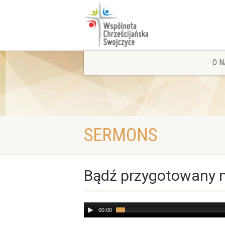
O N
SERMONS
Bądź przygotowany n
Audio
00:00
Player