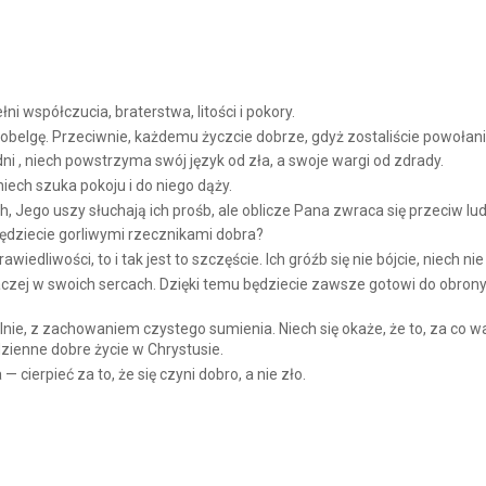
i współczucia, braterstwa, litości i pokory.
obelgę. Przeciwnie, każdemu życzcie dobrze, gdyż zostaliście powołani,
ni , niech powstrzyma swój język od zła, a swoje wargi od zdrady.
niech szuka pokoju i do niego dąży.
, Jego uszy słuchają ich prośb, ale oblicze Pana zwraca się przeciw lu
 będziecie gorliwymi rzecznikami dobra?
awiedliwości, to i tak jest to szczęście. Ich gróźb się nie bójcie, niech 
aczej w swoich sercach. Dzięki temu będziecie zawsze gotowi do obron
nie, z zachowaniem czystego sumienia. Niech się okaże, że to, za co was
zienne dobre życie w Chrystusie.
 cierpieć za to, że się czyni dobro, a nie zło.