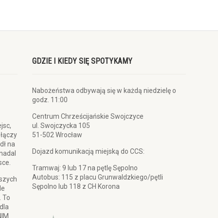
GDZIE I KIEDY SIĘ SPOTYKAMY
Nabożeństwa odbywają się w każdą niedzielę o
godz. 11:00
Centrum Chrześcijańskie Swojczyce
jsc,
ul. Swojczycka 105
 łączy
51-502 Wrocław
dł na
Dojazd komunikacją miejską do CCS:
 nadal
sce.
Tramwaj: 9 lub 17 na pętlę Sępolno
Autobus: 115 z placu Grunwaldzkiego/pętli
pszych
Sępolno lub 118 z CH Korona
le
. To
dla
NIM