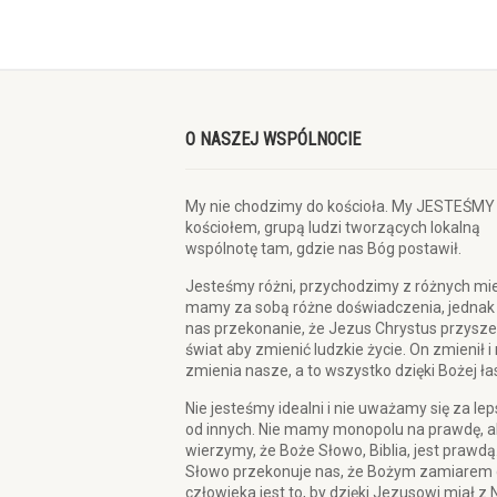
O NASZEJ WSPÓLNOCIE
My nie chodzimy do kościoła. My JESTEŚMY
kościołem, grupą ludzi tworzących lokalną
wspólnotę tam, gdzie nas Bóg postawił.
Jesteśmy różni, przychodzimy z różnych mie
mamy za sobą różne doświadczenia, jednak
nas przekonanie, że Jezus Chrystus przysze
świat aby zmienić ludzkie życie. On zmienił i
zmienia nasze, a to wszystko dzięki Bożej ła
Nie jesteśmy idealni i nie uważamy się za le
od innych. Nie mamy monopolu na prawdę, a
wierzymy, że Boże Słowo, Biblia, jest prawdą
Słowo przekonuje nas, że Bożym zamiarem 
człowieka jest to, by dzięki Jezusowi miał z 