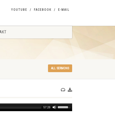
YOUTUBE
FACEBOOK
E-MAIL
AKT
ALL SERMONS
Use
57:28
Up/Down