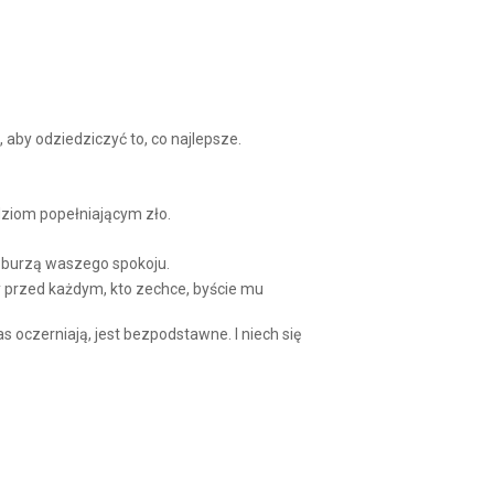
Arrow
keys
to
increase
or
decrease
volume.
 aby odziedziczyć to, co najlepsze.
dziom popełniającym zło.
nie burzą waszego spokoju.
y przed każdym, kto zechce, byście mu
 oczerniają, jest bezpodstawne. I niech się