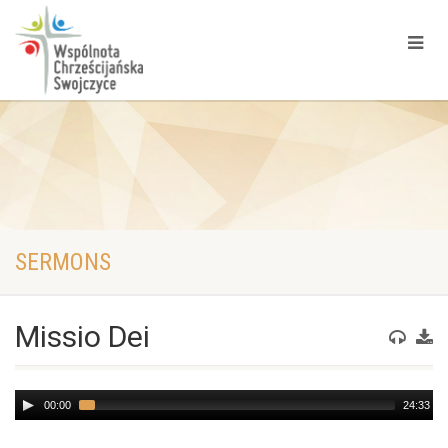
SERMONS
Missio Dei
Audio
00:00
24:33
Player