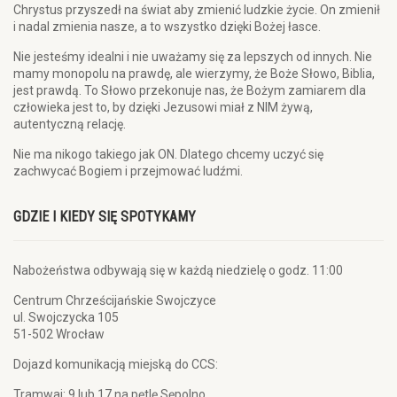
Chrystus przyszedł na świat aby zmienić ludzkie życie. On zmienił
i nadal zmienia nasze, a to wszystko dzięki Bożej łasce.
Nie jesteśmy idealni i nie uważamy się za lepszych od innych. Nie
mamy monopolu na prawdę, ale wierzymy, że Boże Słowo, Biblia,
jest prawdą. To Słowo przekonuje nas, że Bożym zamiarem dla
człowieka jest to, by dzięki Jezusowi miał z NIM żywą,
autentyczną relację.
Nie ma nikogo takiego jak ON. Dlatego chcemy uczyć się
zachwycać Bogiem i przejmować ludźmi.
GDZIE I KIEDY SIĘ SPOTYKAMY
Nabożeństwa odbywają się w każdą niedzielę o godz. 11:00
Centrum Chrześcijańskie Swojczyce
ul. Swojczycka 105
51-502 Wrocław
Dojazd komunikacją miejską do CCS:
Tramwaj: 9 lub 17 na pętlę Sępolno