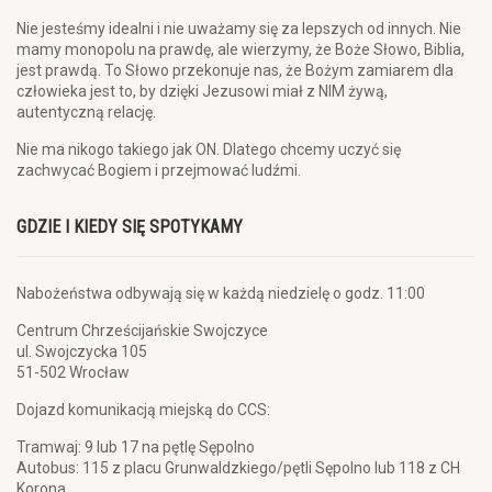
Nie jesteśmy idealni i nie uważamy się za lepszych od innych. Nie
mamy monopolu na prawdę, ale wierzymy, że Boże Słowo, Biblia,
jest prawdą. To Słowo przekonuje nas, że Bożym zamiarem dla
człowieka jest to, by dzięki Jezusowi miał z NIM żywą,
autentyczną relację.
Nie ma nikogo takiego jak ON. Dlatego chcemy uczyć się
zachwycać Bogiem i przejmować ludźmi.
GDZIE I KIEDY SIĘ SPOTYKAMY
Nabożeństwa odbywają się w każdą niedzielę o godz. 11:00
Centrum Chrześcijańskie Swojczyce
ul. Swojczycka 105
51-502 Wrocław
Dojazd komunikacją miejską do CCS:
Tramwaj: 9 lub 17 na pętlę Sępolno
Autobus: 115 z placu Grunwaldzkiego/pętli Sępolno lub 118 z CH
Korona