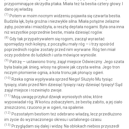
przypominające skrzydła ptaka. Miała też ta bestia cztery głowy. I
dano jej władzę.
(7)
Potem w moim nocnym widzeniu pojawiła się czwarta bestia.
Budziła lęk, była groźna i niezwykle silna. Miała potężne żelazne
zęby, pożerała i miażdżyła, a resztę deptała nogami. Była ona inna
niż wszystkie poprzednie bestie, miała dziesięć rogów.
(8)
Gdy tak przypatrywałem się rogom, zaczął wyrastać
spomiędzy nich kolejny, z początku mały róg — i trzy spośród
poprzednich rogów zostały przed nim wyrwane. Róg ten miał
oczy podobne do ludzkich i usta mówiące wyniośle.
(9)
Patrzę — ustawiono trony, zajął miejsce Odwieczny. Jego szata
była biała jak śnieg, włosy na głowie jak czysta wełna. Jego tron
niczym płomienie ognia, a koła tronu jak płonący ogień.
(10)
Rzeka ognia wypływała sprzed Niego! Służyło Mu tysiąc
tysięcy, stało przed Nim dziesięć tysięcy razy dziesięć tysięcy! Sąd
zajął miejsce i rozwinięto zwoje.
(11)
Moją uwagę przykuł dźwięk wyniosłych słów, które
wypowiadał róg. W końcu zobaczyłem, że bestię zabito, a jej ciało
zniszczono; rzucono je w ogień, na spalenie.
(12)
Pozostałym bestiom też odebrano władzę, lecz przedłużono
im życie do wyznaczonego okresu i ustalonego czasu.
(13)
Przyglądam się dalej i widzę: Na obłokach niebios przyszedł