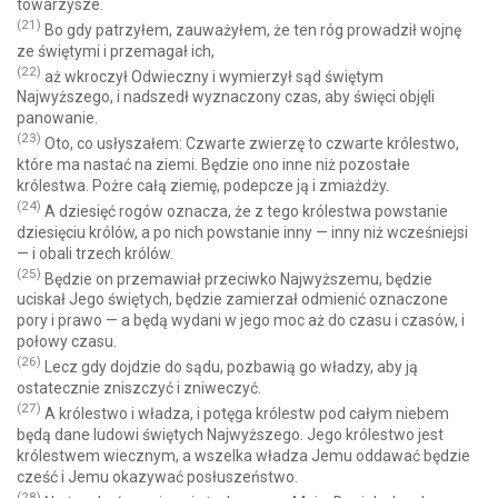
towarzysze.
(21)
Bo gdy patrzyłem, zauważyłem, że ten róg prowadził wojnę
ze świętymi i przemagał ich,
(22)
aż wkroczył Odwieczny i wymierzył sąd świętym
Najwyższego, i nadszedł wyznaczony czas, aby święci objęli
panowanie.
(23)
Oto, co usłyszałem: Czwarte zwierzę to czwarte królestwo,
które ma nastać na ziemi. Będzie ono inne niż pozostałe
królestwa. Pożre całą ziemię, podepcze ją i zmiażdży.
(24)
A dziesięć rogów oznacza, że z tego królestwa powstanie
dziesięciu królów, a po nich powstanie inny — inny niż wcześniejsi
— i obali trzech królów.
(25)
Będzie on przemawiał przeciwko Najwyższemu, będzie
uciskał Jego świętych, będzie zamierzał odmienić oznaczone
pory i prawo — a będą wydani w jego moc aż do czasu i czasów, i
połowy czasu.
(26)
Lecz gdy dojdzie do sądu, pozbawią go władzy, aby ją
ostatecznie zniszczyć i zniweczyć.
(27)
A królestwo i władza, i potęga królestw pod całym niebem
będą dane ludowi świętych Najwyższego. Jego królestwo jest
królestwem wiecznym, a wszelka władza Jemu oddawać będzie
cześć i Jemu okazywać posłuszeństwo.
(28)