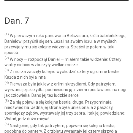
Player
Dan. 7
(1)
W pierwszym roku panowania Belszasara, króla babilońskiego,
Danielowi przyśnił się sen. Leżał na swoim łożu, a w myślach
przewijały mu się kolejne widzenia. Streścił je potem w taki
sposób:
(2)
W nocy — rozpoczął Daniel — miałem takie widzenie: Cztery
wiatry niebios wzburzyły wielkie morze.
(3)
Z morza zaczęły kolejno wychodzić cztery ogromne bestie.
Każda z nich była inna.
(4)
Pierwsza była jak lew z orlimi skrzydłami. Gdy patrzyłem,
wyrwano jej skrzydła, podniesiono ją z ziemi i postawiono na nogi
jak człowieka. Dano jej też ludzkie serce.
(5)
Za nią pojawiła się kolejna bestia, druga. Przypominała
niedźwiedzia. Jedna jej strona była uniesiona, a z paszczy,
spomiędzy zębów, wystawały jej trzy żebra. I tak jej powiedziano:
Wstań, jedz dużo mięsa!
(6)
Następnie, gdy tak patrzyłem, pojawiła się kolejna bestia,
podobna do pantery. Z grzbietu wyrastały jej cztery skrzydła