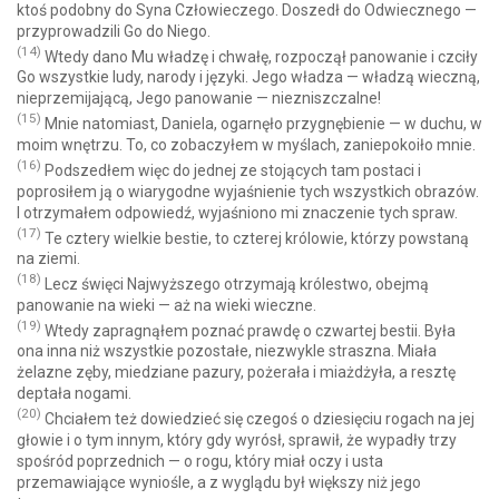
ktoś podobny do Syna Człowieczego. Doszedł do Odwiecznego —
przyprowadzili Go do Niego.
(14)
Wtedy dano Mu władzę i chwałę, rozpoczął panowanie i czciły
Go wszystkie ludy, narody i języki. Jego władza — władzą wieczną,
nieprzemijającą, Jego panowanie — niezniszczalne!
(15)
Mnie natomiast, Daniela, ogarnęło przygnębienie — w duchu, w
moim wnętrzu. To, co zobaczyłem w myślach, zaniepokoiło mnie.
(16)
Podszedłem więc do jednej ze stojących tam postaci i
poprosiłem ją o wiarygodne wyjaśnienie tych wszystkich obrazów.
I otrzymałem odpowiedź, wyjaśniono mi znaczenie tych spraw.
(17)
Te cztery wielkie bestie, to czterej królowie, którzy powstaną
na ziemi.
(18)
Lecz święci Najwyższego otrzymają królestwo, obejmą
panowanie na wieki — aż na wieki wieczne.
(19)
Wtedy zapragnąłem poznać prawdę o czwartej bestii. Była
ona inna niż wszystkie pozostałe, niezwykle straszna. Miała
żelazne zęby, miedziane pazury, pożerała i miażdżyła, a resztę
deptała nogami.
(20)
Chciałem też dowiedzieć się czegoś o dziesięciu rogach na jej
głowie i o tym innym, który gdy wyrósł, sprawił, że wypadły trzy
spośród poprzednich — o rogu, który miał oczy i usta
przemawiające wyniośle, a z wyglądu był większy niż jego