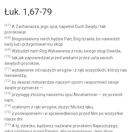
Łuk. 1,67-79
(67)
A Zachariasza, jego ojca, napełnił Duch Święty i tak
prorokował:
(68)
Błogosławiony niech będzie Pan, Bóg Izraela, bo nawiedził
swój lud i przygotował mu okup.
(69)
Wzbudził nam Róg Wybawienia z rodu swego sługi Dawida,
(70)
tak jak zapowiedział przed wiekami przez usta swoich
świętych proroków,
(71)
wybawienie od naszych wrogów i z ręki wszystkich, którzy nas
nienawidzą,
(72)
by okazać miłosierdzie naszym ojcom i wspomnieć swoje
święte przymierze —
(73)
przysięgę złożoną naszemu ojcu Abrahamowi — że pozwoli
nam,
(74)
ocalonym z ręki wrogów, służyć Mu bez lęku,
(75)
z poświęceniem i w sprawiedliwości przed Nim po wszystkie
nasze dni.
(76)
A ty, dziecko, będziesz nazwane prorokiem Najwyższego,
gdyż pójdziesz przed Panem, aby przygotować Jego drogi,