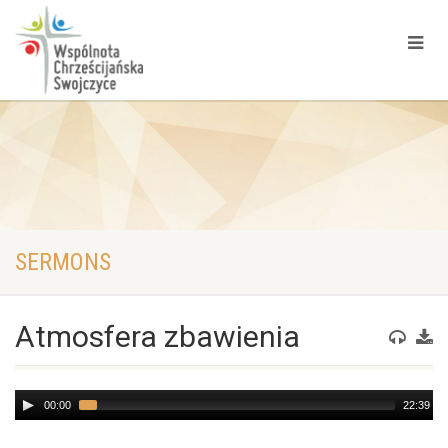
SERMONS
Atmosfera zbawienia
Audio
00:00
22:39
Player