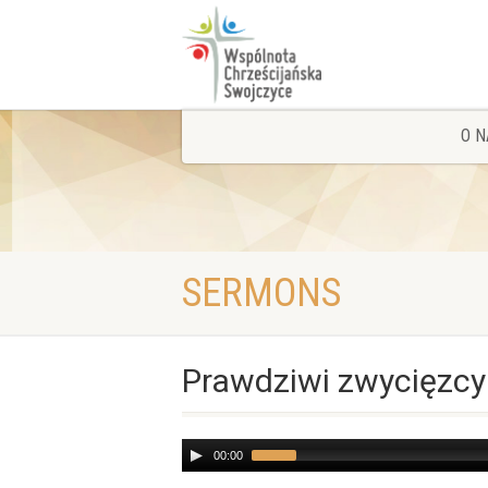
O N
SERMONS
Prawdziwi zwycięzcy
Audio
00:00
Player