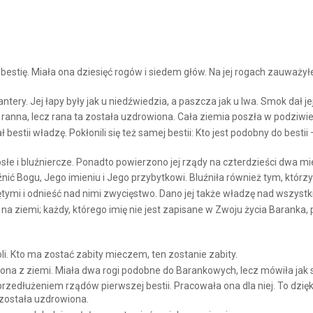
tię. Miała ona dziesięć rogów i siedem głów. Na jej rogach zauważył
ntery. Jej łapy były jak u niedźwiedzia, a paszcza jak u lwa. Smok dał j
 ranna, lecz rana ta została uzdrowiona. Cała ziemia poszła w podziwie 
bestii władzę. Pokłonili się też samej bestii: Kto jest podobny do bestii 
łe i bluźniercze. Ponadto powierzono jej rządy na czterdzieści dwa mi
ić Bogu, Jego imieniu i Jego przybytkowi. Bluźniła również tym, którzy
tymi i odnieść nad nimi zwycięstwo. Dano jej także władzę nad wszystk
ą na ziemi; każdy, którego imię nie jest zapisane w Zwoju życia Barank
li. Kto ma zostać zabity mieczem, ten zostanie zabity.
ona z ziemi. Miała dwa rogi podobne do Barankowych, lecz mówiła jak
dłużeniem rządów pierwszej bestii. Pracowała ona dla niej. To dzięki ni
a została uzdrowiona.