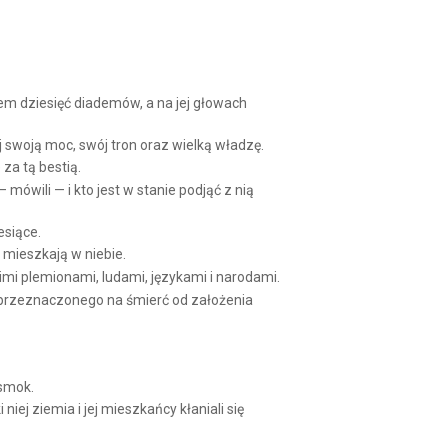
Arrow
keys
to
increase
or
decrease
em dziesięć diademów, a na jej głowach
volume.
ej swoją moc, swój tron oraz wielką władzę.
za tą bestią.
— mówili — i kto jest w stanie podjąć z nią
esiące.
 mieszkają w niebie.
imi plemionami, ludami, językami i narodami.
a, przeznaczonego na śmierć od założenia
 smok.
ej ziemia i jej mieszkańcy kłaniali się