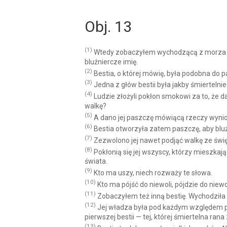
Obj. 13
(1)
Wtedy zobaczyłem wychodzącą z morza bes
bluźniercze imię.
(2)
Bestia, o której mówię, była podobna do pa
(3)
Jedna z głów bestii była jakby śmiertelnie
(4)
Ludzie złożyli pokłon smokowi za to, że dał 
walkę?
(5)
A dano jej paszczę mówiącą rzeczy wynios
(6)
Bestia otworzyła zatem paszczę, aby bluźn
(7)
Zezwolono jej nawet podjąć walkę ze świę
(8)
Pokłonią się jej wszyscy, którzy mieszkaj
świata.
(9)
Kto ma uszy, niech rozważy te słowa.
(10)
Kto ma pójść do niewoli, pójdzie do niewo
(11)
Zobaczyłem też inną bestię. Wychodziła 
(12)
Jej władza była pod każdym względem prze
pierwszej bestii — tej, której śmiertelna ran
(13)