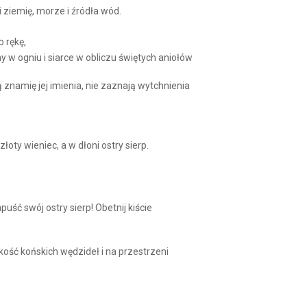
 ziemię, morze i źródła wód.
b rękę,
 w ogniu i siarce w obliczu świętych aniołów
ją znamię jej imienia, nie zaznają wytchnienia
oty wieniec, a w dłoni ostry sierp.
ść swój ostry sierp! Obetnij kiście
ość końskich wędzideł i na przestrzeni