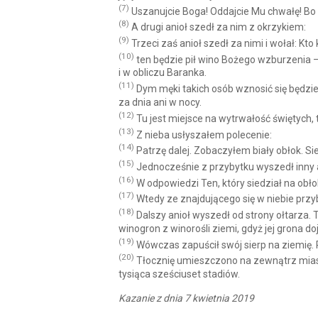
(7)
Uszanujcie Boga! Oddajcie Mu chwałę! Bo n
(8)
A drugi anioł szedł za nim z okrzykiem:
(9)
Trzeci zaś anioł szedł za nimi i wołał: Kto 
(10)
ten będzie pił wino Bożego wzburzenia — 
i w obliczu Baranka.
(11)
Dym męki takich osób wznosić się będzie na
za dnia ani w nocy.
(12)
Tu jest miejsce na wytrwałość świętych, 
(13)
Z nieba usłyszałem polecenie:
(14)
Patrzę dalej. Zobaczyłem biały obłok. Sie
(15)
Jednocześnie z przybytku wyszedł inny an
(16)
W odpowiedzi Ten, który siedział na obłok
(17)
Wtedy ze znajdującego się w niebie przyb
(18)
Dalszy anioł wyszedł od strony ołtarza. 
winogron z winorośli ziemi, gdyż jej grona doj
(19)
Wówczas zapuścił swój sierp na ziemię. P
(20)
Tłocznię umieszczono na zewnątrz miasta
tysiąca sześciuset stadiów.
Kazanie z dnia 7 kwietnia 2019