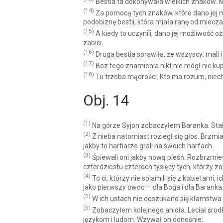
Bestia ta dokonywała wielkich znaków. Na
(14)
Za pomocą tych znaków, które dano jej m
podobiznę bestii, która miała ranę od miecza,
(15)
A kiedy to uczynili, dano jej możliwość oż
zabici.
(16)
Druga bestia sprawiła, że wszyscy: mali i 
(17)
Bez tego znamienia nikt nie mógł nic kupi
(18)
Tu trzeba mądrości. Kto ma rozum, niech o
Obj. 14
(1)
Na górze Syjon zobaczyłem Baranka. Stało 
(2)
Z nieba natomiast rozległ się głos. Brzm
jakby to harfiarze grali na swoich harfach.
(3)
Śpiewali oni jakby nową pieśń. Rozbrzmiew
czterdziestu czterech tysięcy tych, którzy zo
(4)
To ci, którzy nie splamili się z kobietami,
jako pierwszy owoc — dla Boga i dla Baranka
(5)
W ich ustach nie doszukano się kłamstwa 
(6)
Zobaczyłem kolejnego anioła. Leciał śro
językom i ludom. Wzywał on donośnie: