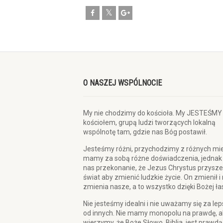
O NASZEJ WSPÓLNOCIE
My nie chodzimy do kościoła. My JESTEŚMY
kościołem, grupą ludzi tworzących lokalną
wspólnotę tam, gdzie nas Bóg postawił.
Jesteśmy różni, przychodzimy z różnych mie
mamy za sobą różne doświadczenia, jednak
nas przekonanie, że Jezus Chrystus przysze
świat aby zmienić ludzkie życie. On zmienił i
zmienia nasze, a to wszystko dzięki Bożej ła
Nie jesteśmy idealni i nie uważamy się za le
od innych. Nie mamy monopolu na prawdę, a
wierzymy, że Boże Słowo, Biblia, jest prawdą