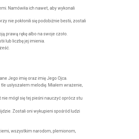
emi. Namówiła ich nawet, aby wykonali
y nie pokłonili się podobiźnie bestii, zostali
woją prawą rękę albo na swoje czoło.
 lub liczbę jej imienia.
ześć.
sane Jego imię oraz imię Jego Ojca.
o tle usłyszałem melodię. Miałem wrażenie,
nie mógł się tej pieśni nauczyć oprócz stu
jdzie. Zostali oni wykupieni spośród ludzi
 ziemi, wszystkim narodom, plemionom,