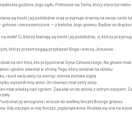
adeszła godzina Jego sądu. Pokłońcie się Temu, który stworzył niebo i
kłania się bestii i jej podobiźnie oraz przyjmuje znamię na swoje czoło lu
gotowe i nierozcieńczone — z kielicha Jego gniewu. Będzie on dręczony
 wieki! Ci, którzy kłaniają się bestii i jej podobiźnie, ci, którzy przyjmu
tych, którzy przestrzegają przykazań Boga i wierzą Jezusowi.
dział na nim ktoś, kto przypominał Syna Człowieczego. Na głowie miał zł
ioł i głośno zawołał w stronę Tego, który siedział na obłoku:
u, rzucił swój sierp na ziemię i ziemia została zżęta.
ytku wyszedł inny anioł. On również miał ostry sierp.
Ten miał władzę nad ogniem. Zawołał on do anioła z ostrym sierpem: Zapu
rzały.
oobcinał jej winogrona i wrzucił do wielkiej tłoczni Bożego gniewu.
. Gdy zaczęto w niej tłoczyć, popłynęła krew. Rozlała się ona na wysok