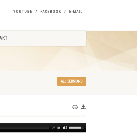
YOUTUBE
FACEBOOK
E-MAIL
AKT
ALL SERMONS
Use
26:18
Up/Down