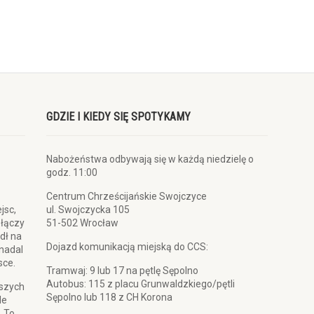
GDZIE I KIEDY SIĘ SPOTYKAMY
Nabożeństwa odbywają się w każdą niedzielę o
godz. 11:00
Centrum Chrześcijańskie Swojczyce
jsc,
ul. Swojczycka 105
 łączy
51-502 Wrocław
dł na
Dojazd komunikacją miejską do CCS:
 nadal
sce.
Tramwaj: 9 lub 17 na pętlę Sępolno
Autobus: 115 z placu Grunwaldzkiego/pętli
pszych
Sępolno lub 118 z CH Korona
le
. To