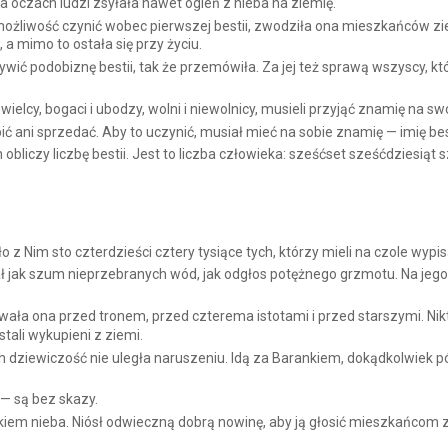
 oczach ludzi zsyłała nawet ogień z nieba na ziemię.
ożliwość czynić wobec pierwszej bestii, zwodziła ona mieszkańców zi
 a mimo to ostała się przy życiu.
ywić podobiznę bestii, tak że przemówiła. Za jej też sprawą wszyscy, którz
wielcy, bogaci i ubodzy, wolni i niewolnicy, musieli przyjąć znamię na s
ć ani sprzedać. Aby to uczynić, musiał mieć na sobie znamię — imię bestii
bliczy liczbę bestii. Jest to liczba człowieka: sześćset sześćdziesiąt s
z Nim sto czterdzieści cztery tysiące tych, którzy mieli na czole wypi
iał jak szum nieprzebranych wód, jak odgłos potężnego grzmotu. Na jeg
ała ona przed tronem, przed czterema istotami i przed starszymi. Nikt 
stali wykupieni z ziemi.
 ich dziewiczość nie uległa naruszeniu. Idą za Barankiem, dokądkolwiek pó
.
— są bez skazy.
dkiem nieba. Niósł odwieczną dobrą nowinę, aby ją głosić mieszkańcom