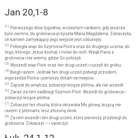
Jan 20,1-8
(1)
Pierwszego dnia tygodnia, wczesnym rankiem, gdy jeszcze
było ciemno, do grobowca przyszła Maria Magdalena. Zobaczyła,
że kamień zamykający jego wejście jest odsunięty.
(2)
Pobiegła więc do Szymona Piotra oraz do drugiego ucznia, do
tego, którego Jezus kochał, i mówi do nich: Wzięli Pana z
grobowca i nie wiemy, gdzie Go położyli.
(3)
Wyszedł więc Piotr oraz ten drugi uczeń i ruszyli do grobu.
(4)
Biegli razem. Jednak ten drugi uczeń pobiegł przodem,
wyprzedził Piotra i pierwszy dotarł na miejsce.
(5)
Zajrzał do wnętrza, zobaczył leżące płótna, ale nie wszedł.
(6)
Zaraz za nim nadbiegł Szymon Piotr. Wszedł do grobowca i
zobaczył leżące płótna.
(7)
Zobaczył też chustę, która okrywała Mu głowę, leżącą nie
razem z płótnami, lecz złożoną obok.
(8)
Za nim wszedł i ten drugi uczeń, który pierwszy przybiegł do
grobowca. Zobaczył — i uwierzył.
Łuk. 24,1-12