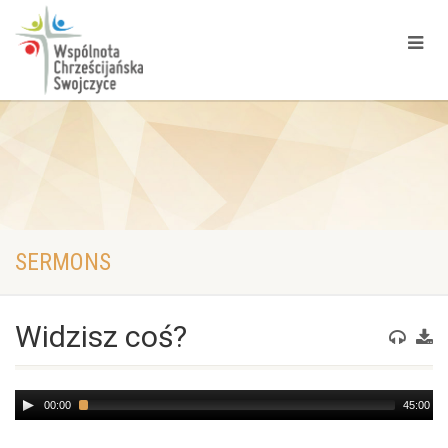
SERMONS
Widzisz coś?
Audio
00:00
45:00
Player