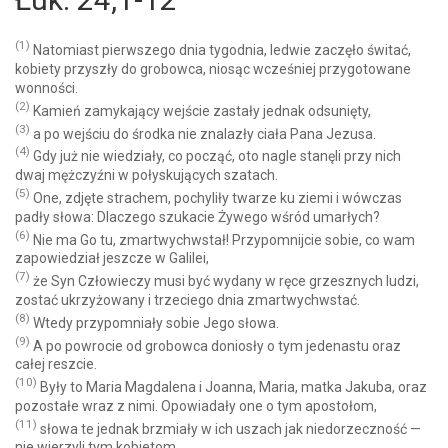
(1)
Natomiast pierwszego dnia tygodnia, ledwie zaczęło świtać,
kobiety przyszły do grobowca, niosąc wcześniej przygotowane
wonności.
(2)
Kamień zamykający wejście zastały jednak odsunięty,
(3)
a po wejściu do środka nie znalazły ciała Pana Jezusa.
(4)
Gdy już nie wiedziały, co począć, oto nagle stanęli przy nich
dwaj mężczyźni w połyskujących szatach.
(5)
One, zdjęte strachem, pochyliły twarze ku ziemi i wówczas
padły słowa: Dlaczego szukacie Żywego wśród umarłych?
(6)
Nie ma Go tu, zmartwychwstał! Przypomnijcie sobie, co wam
zapowiedział jeszcze w Galilei,
(7)
że Syn Człowieczy musi być wydany w ręce grzesznych ludzi,
zostać ukrzyżowany i trzeciego dnia zmartwychwstać.
(8)
Wtedy przypomniały sobie Jego słowa.
(9)
A po powrocie od grobowca doniosły o tym jedenastu oraz
całej reszcie.
(10)
Były to Maria Magdalena i Joanna, Maria, matka Jakuba, oraz
pozostałe wraz z nimi. Opowiadały one o tym apostołom,
(11)
słowa te jednak brzmiały w ich uszach jak niedorzeczność —
nie wierzyli tym kobietom.