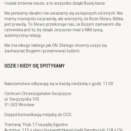
i nadal zmienia nasze, a to wszystko dzięki Bożej łasce.
Nie jesteśmy idealni i nie uważamy się za lepszych od innych. Nie
mamy monopolu na prawdę, ale wierzymy, że Boże Słowo, Biblia,
jest prawdą. To Słowo przekonuje nas, że Bożym zamiarem dla
człowieka jest to, by dzięki Jezusowi miał z NIM żywą,
autentyczną relację.
Nie ma nikogo takiego jak ON. Dlatego chcemy uczyć się
zachwycać Bogiem i przejmować ludźmi.
GDZIE I KIEDY SIĘ SPOTYKAMY
Nabożeństwa odbywają się w każdą niedzielę o godz. 11:00
Centrum Chrześcijańskie Swojczyce
ul. Swojczycka 105
51-502 Wrocław
Dojazd komunikacją miejską do CCS:
Tramwaj: 9 lub 17 na pętlę Sępolno
Autobus: 115 z placu Grunwaldzkiego/pętli Sępolno lub 118 z CH