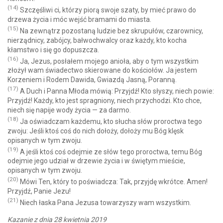
(14)
Szczęśliwi ci, którzy piorą swoje szaty, by mieć prawo do
drzewa życia i móc wejść bramami do miasta.
(15)
Na zewnątrz pozostaną ludzie bez skrupułów, czarownicy,
nierządnicy, zabójcy, bałwochwalcy oraz każdy, kto kocha
kłamstwo i się go dopuszcza.
(16)
Ja, Jezus, posłałem mojego anioła, aby o tym wszystkim
złożył wam świadectwo skierowane do kościołów. Ja jestem
Korzeniem i Rodem Dawida, Gwiazdą Jasną, Poranną.
(17)
A Duch i Panna Młoda mówią: Przyjdź! Kto słyszy, niech powie:
Przyjdź! Każdy, kto jest spragniony, niech przychodzi. Kto chce,
niech się napije wody życia — za darmo.
(18)
Ja oświadczam każdemu, kto słucha słów proroctwa tego
zwoju: Jeśli ktoś coś do nich dołoży, dołoży mu Bóg klęsk
opisanych w tym zwoju.
(19)
A jeśli ktoś coś odejmie ze słów tego proroctwa, temu Bóg
odejmie jego udział w drzewie życia i w świętym mieście,
opisanych w tym zwoju.
(20)
Mówi Ten, który to poświadcza: Tak, przyjdę wkrótce. Amen!
Przyjdź, Panie Jezu!
(21)
Niech łaska Pana Jezusa towarzyszy wam wszystkim.
Kazanie z dnia 28 kwietnia 2019