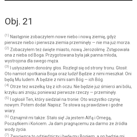
Player
Obj. 21
(1)
Następnie zobaczyłem nowe niebo i nową ziemię, gdyż
pierwsze niebo i pierwsza ziemia przeminęły — nie ma już morza.
(2)
Zobaczyłem też święte miasto, nową Jerozolimę. Zstępowała
ona z nieba od Boga. Przygotowana była jak panna młoda,
wystrojona dla swego męża.
(3)
I usłyszałem donośny głos. Rozległ się od strony tronu. Głosił:
Oto namiot spotkania Boga oraz ludzi! Będzie z nimi mieszkał. Oni
będą Mu ludem. A będzie z nimi sam Bóg — ich Bóg.
(4)
Otrze też wszelką łzę z ich oczu. Nie będzie już śmierci ani bólu,
krzyku ani znoju; ponieważ pierwsze rzeczy — przeminęły.
(5)
I ogłosił Ten, który siedział na tronie: Oto wszystko czynię
nowym. Potem dodał: Napisz: Te słowa są prawdziwe i godne
wiary.
(6)
Oznajmił mi także: Stało się! Ja jestem Alfą i Omegą,
Początkiem i Końcem. Ja dam pragnącemu za darmo ze źródła
wody życia.
(7)
Zwycięzca to odziedziczy i będę mu Bogiem, a on będzie mi