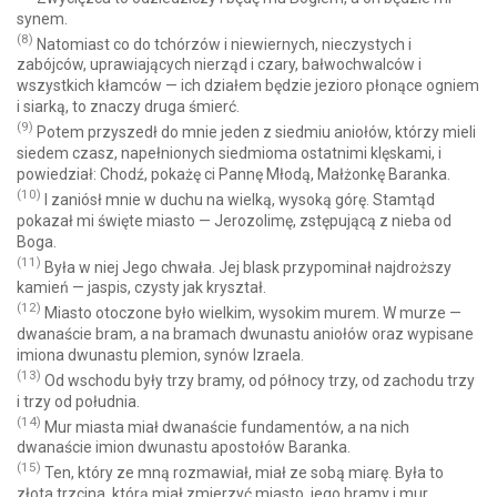
synem.
(8)
Natomiast co do tchórzów i niewiernych, nieczystych i
zabójców, uprawiających nierząd i czary, bałwochwalców i
wszystkich kłamców — ich działem będzie jezioro płonące ogniem
i siarką, to znaczy druga śmierć.
(9)
Potem przyszedł do mnie jeden z siedmiu aniołów, którzy mieli
siedem czasz, napełnionych siedmioma ostatnimi klęskami, i
powiedział: Chodź, pokażę ci Pannę Młodą, Małżonkę Baranka.
(10)
I zaniósł mnie w duchu na wielką, wysoką górę. Stamtąd
pokazał mi święte miasto — Jerozolimę, zstępującą z nieba od
Boga.
(11)
Była w niej Jego chwała. Jej blask przypominał najdroższy
kamień — jaspis, czysty jak kryształ.
(12)
Miasto otoczone było wielkim, wysokim murem. W murze —
dwanaście bram, a na bramach dwunastu aniołów oraz wypisane
imiona dwunastu plemion, synów Izraela.
(13)
Od wschodu były trzy bramy, od północy trzy, od zachodu trzy
i trzy od południa.
(14)
Mur miasta miał dwanaście fundamentów, a na nich
dwanaście imion dwunastu apostołów Baranka.
(15)
Ten, który ze mną rozmawiał, miał ze sobą miarę. Była to
złota trzcina, którą miał zmierzyć miasto, jego bramy i mur.