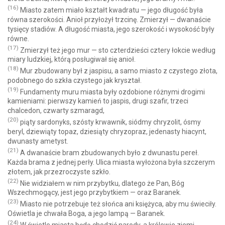
(16)
Miasto zatem miało kształt kwadratu — jego długość była
równa szerokości. Anioł przyłożył trzcinę. Zmierzył — dwanaście
tysięcy stadiów. A długość miasta, jego szerokość i wysokość były
równe.
(17)
Zmierzył też jego mur — sto czterdzieści cztery łokcie według
miary ludzkiej, którą posługiwał się anioł.
(18)
Mur zbudowany był z jaspisu, a samo miasto z czystego złota,
podobnego do szkła czystego jak kryształ.
(19)
Fundamenty muru miasta były ozdobione różnymi drogimi
kamieniami: pierwszy kamień to jaspis, drugi szafir, trzeci
chalcedon, czwarty szmaragd,
(20)
piąty sardonyks, szósty krwawnik, siódmy chryzolit, ósmy
beryl, dziewiąty topaz, dziesiąty chryzopraz, jedenasty hiacynt,
dwunasty ametyst.
(21)
A dwanaście bram zbudowanych było z dwunastu pereł.
Każda brama z jednej perły. Ulica miasta wyłożona była szczerym
złotem, jak przezroczyste szkło.
(22)
Nie widziałem w nim przybytku, dlatego że Pan, Bóg
Wszechmogący, jest jego przybytkiem — oraz Baranek.
(23)
Miasto nie potrzebuje też słońca ani księżyca, aby mu świeciły.
Oświetla je chwała Boga, a jego lampą — Baranek.
(24)
W świetle miasta będą chodzić narody, a królowie ziemi