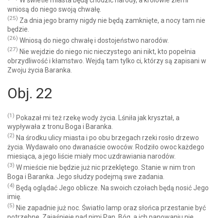
wniosą do niego swoją chwałę.
(25)
Za dnia jego bramy nigdy nie będą zamknięte, a nocy tam nie
będzie.
(26)
Wniosą do niego chwałę i dostojeństwo narodów.
(27)
Nie wejdzie do niego nic nieczystego ani nikt, kto popełnia
obrzydliwość i kłamstwo. Wejdą tam tylko ci, którzy są zapisani w
Zwoju życia Baranka.
Obj. 22
(1)
Pokazał mi też rzekę wody życia. Lśniła jak kryształ, a
wypływała z tronu Boga i Baranka.
(2)
Na środku ulicy miasta i po obu brzegach rzeki rosło drzewo
życia. Wydawało ono dwanaście owoców. Rodziło owoc każdego
miesiąca, a jego liście miały moc uzdrawiania narodów.
(3)
W mieście nie będzie już nic przeklętego. Stanie w nim tron
Boga i Baranka. Jego słudzy podejmą swe zadania.
(4)
Będą oglądać Jego oblicze. Na swoich czołach będą nosić Jego
imię.
(5)
Nie zapadnie już noc. Światło lamp oraz słońca przestanie być
potrzebne. Zajaśnieje nad nimi Pan, Bóg, a ich panowaniu nie