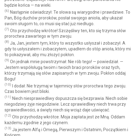
będzie końca — na wieki.
(6)
Następnie oświadczył: Te słowa są wiarygodne i prawdziwe. To
Pan, Bóg duchów proroków, posłał swojego anioła, aby ukazał
swoim sługom to, co musi się stać już niedługo.
(7)
Oto przychodzę wkrótce! Szczęśliwy ten, kto się trzyma słów
proroctwa zawartego w tym zwoju.
(8)
Ja, Jan, jestem tym, który to wszystko usłyszał i zobaczył. A
gdy to usłyszałem i zobaczyłem, upadłem do stóp anioła, który mi
to pokazywał, aby mu złożyć pokłon.
(9)
On jednak mnie powstrzymał: Nie rób tego! — powiedział. —
Jestem współsługą twoim i twoich braci proroków oraz tych,
którzy trzymają się słów zapisanych w tym zwoju. Pokłon oddaj
Bogu!
(10)
I dodał: Nie trzymaj w tajemnicy słów proroctwa tego zwoju.
Czas bowiem jest bliski.
(11)
Niech niesprawiedliwy dopuszcza się bezprawia. Niech sobie
niegodziwy żyje niegodziwie. Lecz sprawiedliwy niech trwa przy
sprawiedliwości, a święty niech się wciąż daje uświęcać.
(12)
Oto przychodzę wkrótce. Moja zapłata jest ze Mną. Oddam
każdemu zgodnie z jego czynem.
(13)
Ja jestem Alfą i Omegą, Pierwszym i Ostatnim, Początkiem i
Końcem.