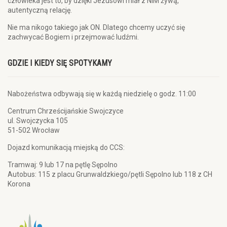
człowieka jest to, by dzięki Jezusowi miał z NIM żywą,
autentyczną relację.
Nie ma nikogo takiego jak ON. Dlatego chcemy uczyć się
zachwycać Bogiem i przejmować ludźmi.
GDZIE I KIEDY SIĘ SPOTYKAMY
Nabożeństwa odbywają się w każdą niedzielę o godz. 11:00
Centrum Chrześcijańskie Swojczyce
ul. Swojczycka 105
51-502 Wrocław
Dojazd komunikacją miejską do CCS:
Tramwaj: 9 lub 17 na pętlę Sępolno
Autobus: 115 z placu Grunwaldzkiego/pętli Sępolno lub 118 z CH
Korona