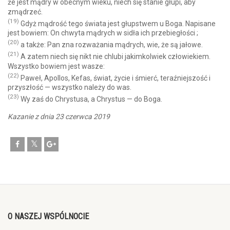
że jest mądry w obecnym wieku, niech się stanie głupi, aby
zmądrzeć.
(19)
Gdyż mądrość tego świata jest głupstwem u Boga. Napisane
jest bowiem: On chwyta mądrych w sidła ich przebiegłości ;
(20)
a także: Pan zna rozważania mądrych, wie, że są jałowe.
(21)
A zatem niech się nikt nie chlubi jakimkolwiek człowiekiem.
Wszystko bowiem jest wasze:
(22)
Paweł, Apollos, Kefas, świat, życie i śmierć, teraźniejszość i
przyszłość — wszystko należy do was.
(23)
Wy zaś do Chrystusa, a Chrystus — do Boga.
Kazanie z dnia 23 czerwca 2019
O NASZEJ WSPÓLNOCIE