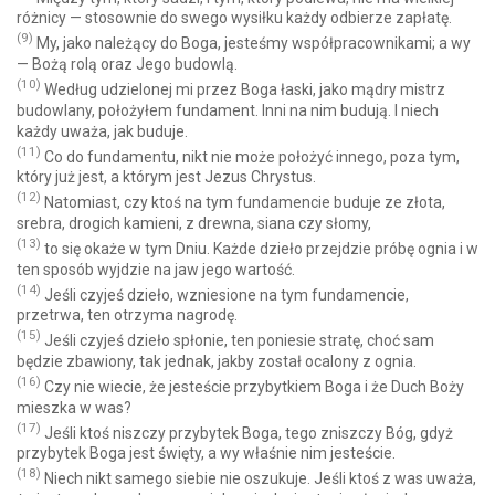
różnicy — stosownie do swego wysiłku każdy odbierze zapłatę.
(9)
My, jako należący do Boga, jesteśmy współpracownikami; a wy
— Bożą rolą oraz Jego budowlą.
(10)
Według udzielonej mi przez Boga łaski, jako mądry mistrz
budowlany, położyłem fundament. Inni na nim budują. I niech
każdy uważa, jak buduje.
(11)
Co do fundamentu, nikt nie może położyć innego, poza tym,
który już jest, a którym jest Jezus Chrystus.
(12)
Natomiast, czy ktoś na tym fundamencie buduje ze złota,
srebra, drogich kamieni, z drewna, siana czy słomy,
(13)
to się okaże w tym Dniu. Każde dzieło przejdzie próbę ognia i w
ten sposób wyjdzie na jaw jego wartość.
(14)
Jeśli czyjeś dzieło, wzniesione na tym fundamencie,
przetrwa, ten otrzyma nagrodę.
(15)
Jeśli czyjeś dzieło spłonie, ten poniesie stratę, choć sam
będzie zbawiony, tak jednak, jakby został ocalony z ognia.
(16)
Czy nie wiecie, że jesteście przybytkiem Boga i że Duch Boży
mieszka w was?
(17)
Jeśli ktoś niszczy przybytek Boga, tego zniszczy Bóg, gdyż
przybytek Boga jest święty, a wy właśnie nim jesteście.
(18)
Niech nikt samego siebie nie oszukuje. Jeśli ktoś z was uważa,