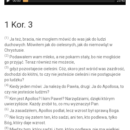
00:00
23:40
Player
1 Kor. 3
(1)
Ja też, bracia, nie mogłem mówić do was jak do ludzi
duchowych. Mówiłem jak do cielesnych, jak do niemowląt w
Chrystusie.
(2)
Podawałem wam mleko, a nie pokarm stały, bo nie mogliście
go przyjąć. Teraz również nie możecie,
(3)
gdyż pozostajecie cieleśni. Cóż, skoro jest wśród was zazdrość,
dochodzi do kłótni, to czy nie jesteście cieleśni i nie postępujecie
po ludzku?
(4)
Kiedy jeden mówi: Ja należę do Pawła, drugi: Ja do Apollosa, to
czy nie jesteście ludźmi?
(5)
Kim jest Apollos? I kim Paweł? Narzędziami, dzięki którym
uwierzyliście. Każdy zrobił to, co mu wyznaczył Pan.
(6)
Ja zasadziłem, Apollos podlał, lecz wzrost był sprawą Boga.
(7)
Nie liczy się zatem ten, kto sadzi, ani ten, kto podlewa, tylko
Bóg, który daje wzrost.
(8)
Między tym, który sadzi, i tym, który podlewa, nie ma wielkiej