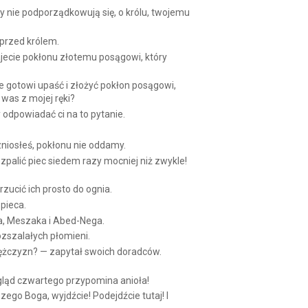
y nie podporządkowują się, o królu, twojemu
przed królem.
jecie pokłonu złotemu posągowi, który
cie gotowi upaść i złożyć pokłon posągowi,
 was z mojej ręki?
odpowiadać ci na to pytanie.
.
zniosłeś, pokłonu nie oddamy.
alić piec siedem razy mocniej niż zwykle!
zucić ich prosto do ognia.
pieca.
ka, Meszaka i Abed-Nega.
ozszalałych płomieni.
mężczyzn? — zapytał swoich doradców.
gląd czwartego przypomina anioła!
go Boga, wyjdźcie! Podejdźcie tutaj! I