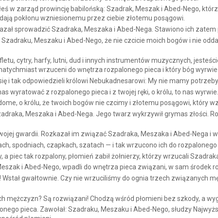
łeś w zarząd prowincję babilońską: Szadrak, Meszak i Abed-Nego, którz
ładają pokłonu wzniesionemu przez ciebie złotemu posągowi.
zkazał sprowadzić Szadraka, Meszaka i Abed-Nega. Stawiono ich zatem 
Szadraku, Meszaku i Abed-Nego, że nie czcicie moich bogów i nie odda
 fletu, cytry, harfy, lutni, dud i innych instrumentów muzycznych, jesteś
e natychmiast wrzuceni do wnętrza rozpalonego pieca i który bóg wyrwie
ę i tak odpowiedzieli królowi Nebukadnesarowi: My nie mamy potrzeby 
s wyratować z rozpalonego pieca i z twojej ręki, o królu, to nas wyrwie
iadome, o królu, że twoich bogów nie czcimy i złotemu posągowi, który w
raka, Meszaka i Abed-Nega. Jego twarz wykrzywił grymas złości. Rozp
swojej gwardii. Rozkazał im związać Szadraka, Meszaka i Abed-Nega i wr
ach, spodniach, czapkach, szatach — i tak wrzucono ich do rozpalonego 
, a piec tak rozpalony, płomień zabił żołnierzy, którzy wrzucali Szadra
Meszak i Abed-Nego, wpadli do wnętrza pieca związani, w sam środek r
! Wstał gwałtownie. Czy nie wrzuciliśmy do ognia trzech związanych 
rech mężczyzn? Są rozwiązani! Chodzą wśród płomieni bez szkody, a wy
lonego pieca. Zawołał: Szadraku, Meszaku i Abed-Nego, słudzy Najwyższe