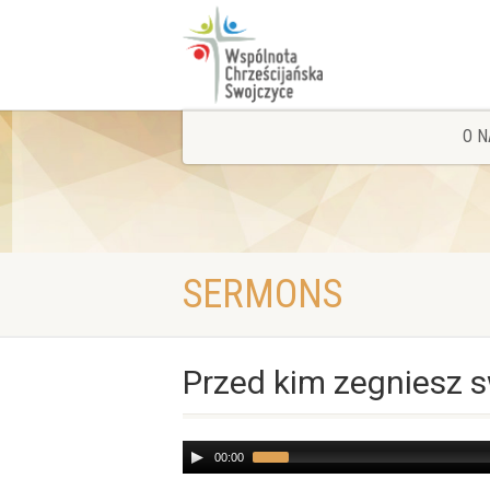
O N
SERMONS
Przed kim zegniesz 
Audio
00:00
Player