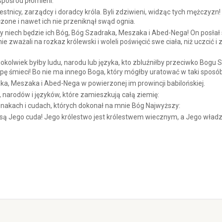
spośród płomieni.
stnicy, zarządcy i doradcy króla. Byli zdziwieni, widząc tych mężczyzn! O
czone i nawet ich nie przeniknął swąd ognia.
niech będzie ich Bóg, Bóg Szadraka, Meszaka i Abed-Nega! On posłał s
 nie zważali na rozkaz królewski i woleli poświęcić swe ciała, niż uczcić
gokolwiek byłby ludu, narodu lub języka, kto zbluźniłby przeciwko Bog
ę śmieci! Bo nie ma innego Boga, który mógłby uratować w taki sposób 
a, Meszaka i Abed-Nega w powierzonej im prowincji babilońskiej.
 narodów i języków, które zamieszkują całą ziemię:
akach i cudach, których dokonał na mnie Bóg Najwyższy:
e są Jego cuda! Jego królestwo jest królestwem wiecznym, a Jego władz