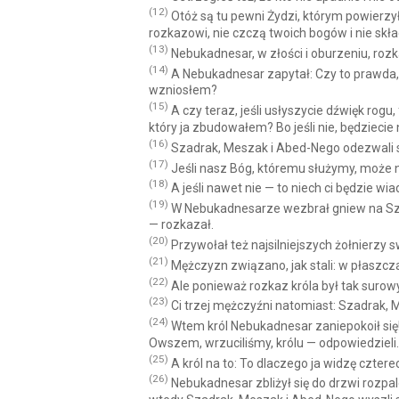
(12)
Otóż są tu pewni Żydzi, którym powierzy
rozkazowi, nie czczą twoich bogów i nie sk
(13)
Nebukadnesar, w złości i oburzeniu, ro
(14)
A Nebukadnesar zapytał: Czy to prawda, 
wzniosłem?
(15)
A czy teraz, jeśli usłyszycie dźwięk rogu,
który ja zbudowałem? Bo jeśli nie, będzieci
(16)
Szadrak, Meszak i Abed-Nego odezwali si
(17)
Jeśli nasz Bóg, któremu służymy, może na
(18)
A jeśli nawet nie — to niech ci będzie w
(19)
W Nebukadnesarze wezbrał gniew na Szad
— rozkazał.
(20)
Przywołał też najsilniejszych żołnierzy 
(21)
Mężczyzn związano, jak stali: w płaszcz
(22)
Ale ponieważ rozkaz króla był tak surowy
(23)
Ci trzej mężczyźni natomiast: Szadrak, 
(24)
Wtem król Nebukadnesar zaniepokoił się
Owszem, wrzuciliśmy, królu — odpowiedzieli.
(25)
A król na to: To dlaczego ja widzę czte
(26)
Nebukadnesar zbliżył się do drzwi rozpa