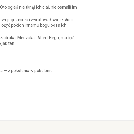
to ogień nie tknął ich ciał, nie osmalił im
wojego anioła i wyratował swoje sługi.
 i złożyć pokłon innemu bogu poza ich
u Szadraka, Meszaka i Abed-Nega, ma być
jak ten.
a — z pokolenia w pokolenie.