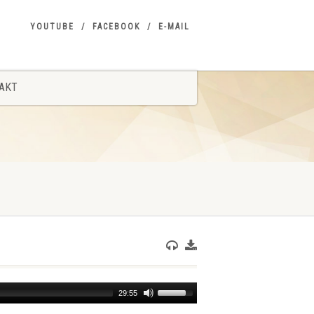
YOUTUBE
FACEBOOK
E-MAIL
AKT
Use
29:55
Up/Down