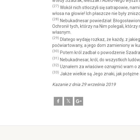
wtedy Szadrak, Meszak i Abed-Nego wyszli 
(27)
Wokół nich stłoczyli się satrapowie, namie
włosa na głowie! Ich płaszcze nie były znisz
(28)
Nebukadnesar powiedział: Błogosławiony 
Ochronił tych, którzy na Nim polegali, którzy
własnym.
(29)
Dlatego wydaję rozkaz, że każdy, z jakie
poćwiartowany, a jego dom zamieniony w kup
(30)
Potem król zadbał o powodzenie Szadrak
(31)
Nebukadnesar, król, do wszystkich ludów,
(32)
Uznałem za właściwe oznajmić wam o zn
(33)
Jakże wielkie są Jego znaki, jak potężn
Kazanie z dnia 29 września 2019