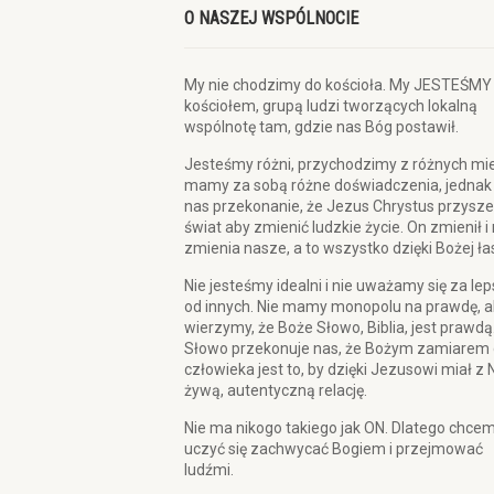
O NASZEJ WSPÓLNOCIE
My nie chodzimy do kościoła. My JESTEŚMY
kościołem, grupą ludzi tworzących lokalną
wspólnotę tam, gdzie nas Bóg postawił.
Jesteśmy różni, przychodzimy z różnych mie
mamy za sobą różne doświadczenia, jednak
nas przekonanie, że Jezus Chrystus przysze
świat aby zmienić ludzkie życie. On zmienił i
zmienia nasze, a to wszystko dzięki Bożej ła
Nie jesteśmy idealni i nie uważamy się za le
od innych. Nie mamy monopolu na prawdę, a
wierzymy, że Boże Słowo, Biblia, jest prawdą
Słowo przekonuje nas, że Bożym zamiarem 
człowieka jest to, by dzięki Jezusowi miał z 
żywą, autentyczną relację.
Nie ma nikogo takiego jak ON. Dlatego chce
uczyć się zachwycać Bogiem i przejmować
ludźmi.