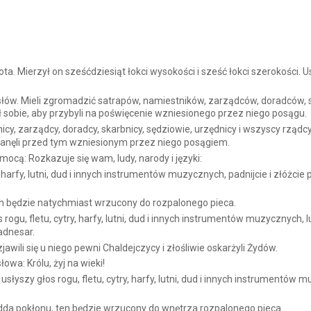
. Mierzył on sześćdziesiąt łokci wysokości i sześć łokci szerokości. Us
łów. Mieli zgromadzić satrapów, namiestników, zarządców, doradców, s
 sobie, aby przybyli na poświęcenie wzniesionego przez niego posągu.
icy, zarządcy, doradcy, skarbnicy, sędziowie, urzędnicy i wszyscy rządc
stanęli przed tym wzniesionym przez niego posągiem.
ocą: Rozkazuje się wam, ludy, narody i języki:
y, harfy, lutni, dud i innych instrumentów muzycznych, padnijcie i złóżci
ten będzie natychmiast wrzucony do rozpalonego pieca.
 rogu, fletu, cytry, harfy, lutni, dud i innych instrumentów muzycznych, lu
adnesar.
wili się u niego pewni Chaldejczycy i złośliwie oskarżyli Żydów.
owa: Królu, żyj na wieki!
o usłyszy głos rogu, fletu, cytry, harfy, lutni, dud i innych instrument
 odda pokłonu, ten będzie wrzucony do wnętrza rozpalonego pieca.