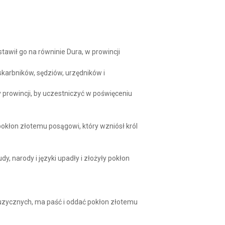
Arrow
keys
to
increase
or
decrease
tawił go na równinie Dura, w prowincji
volume.
karbników, sędziów, urzędników i
y prowincji, by uczestniczyć w poświęceniu
e pokłon złotemu posągowi, który wzniósł król
dy, narody i języki upadły i złożyły pokłon
ów muzycznych, ma paść i oddać pokłon złotemu