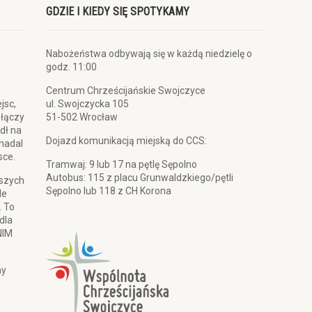
GDZIE I KIEDY SIĘ SPOTYKAMY
Nabożeństwa odbywają się w każdą niedzielę o
godz. 11:00
Centrum Chrześcijańskie Swojczyce
jsc,
ul. Swojczycka 105
 łączy
51-502 Wrocław
dł na
Dojazd komunikacją miejską do CCS:
 nadal
sce.
Tramwaj: 9 lub 17 na pętlę Sępolno
Autobus: 115 z placu Grunwaldzkiego/pętli
pszych
Sępolno lub 118 z CH Korona
le
. To
dla
NIM
my