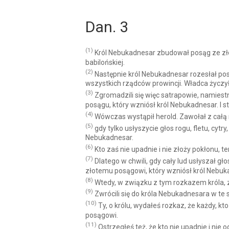
Dan. 3
(1)
Król Nebukadnesar zbudował posąg ze złota
babilońskiej.
(2)
Następnie król Nebukadnesar rozesłał pos
wszystkich rządców prowincji. Władca życzył
(3)
Zgromadzili się więc satrapowie, namiestn
posągu, który wzniósł król Nebukadnesar. I 
(4)
Wówczas wystąpił herold. Zawołał z całą m
(5)
gdy tylko usłyszycie głos rogu, fletu, cytr
Nebukadnesar.
(6)
Kto zaś nie upadnie i nie złoży pokłonu, 
(7)
Dlatego w chwili, gdy cały lud usłyszał głos
złotemu posągowi, który wzniósł król Nebuk
(8)
Wtedy, w związku z tym rozkazem króla, zja
(9)
Zwrócili się do króla Nebukadnesara w te sł
(10)
Ty, o królu, wydałeś rozkaz, że każdy, kt
posągowi.
(11)
Ostrzegłeś też, że kto nie upadnie i nie