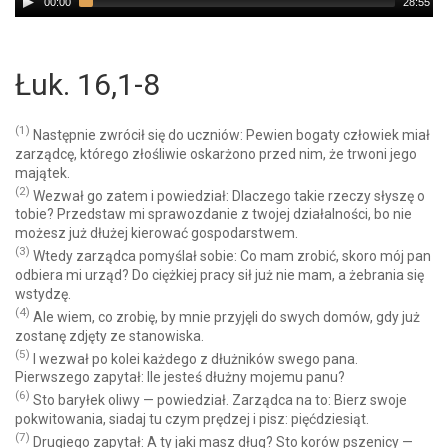
00:00
28:55
Player
Łuk. 16,1-8
(1)
Następnie zwrócił się do uczniów: Pewien bogaty człowiek miał
zarządcę, którego złośliwie oskarżono przed nim, że trwoni jego
majątek.
(2)
Wezwał go zatem i powiedział: Dlaczego takie rzeczy słyszę o
tobie? Przedstaw mi sprawozdanie z twojej działalności, bo nie
możesz już dłużej kierować gospodarstwem.
(3)
Wtedy zarządca pomyślał sobie: Co mam zrobić, skoro mój pan
odbiera mi urząd? Do ciężkiej pracy sił już nie mam, a żebrania się
wstydzę.
(4)
Ale wiem, co zrobię, by mnie przyjęli do swych domów, gdy już
zostanę zdjęty ze stanowiska.
(5)
I wezwał po kolei każdego z dłużników swego pana.
Pierwszego zapytał: Ile jesteś dłużny mojemu panu?
(6)
Sto baryłek oliwy — powiedział. Zarządca na to: Bierz swoje
pokwitowania, siadaj tu czym prędzej i pisz: pięćdziesiąt.
(7)
Drugiego zapytał: A ty jaki masz dług? Sto korów pszenicy —