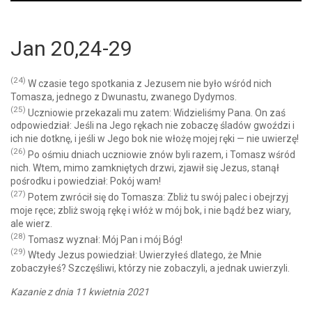
Player
Jan 20,24-29
(24)
W czasie tego spotkania z Jezusem nie było wśród nich
Tomasza, jednego z Dwunastu, zwanego Dydymos.
(25)
Uczniowie przekazali mu zatem: Widzieliśmy Pana. On zaś
odpowiedział: Jeśli na Jego rękach nie zobaczę śladów gwoździ i
ich nie dotknę, i jeśli w Jego bok nie włożę mojej ręki — nie uwierzę!
(26)
Po ośmiu dniach uczniowie znów byli razem, i Tomasz wśród
nich. Wtem, mimo zamkniętych drzwi, zjawił się Jezus, stanął
pośrodku i powiedział: Pokój wam!
(27)
Potem zwrócił się do Tomasza: Zbliż tu swój palec i obejrzyj
moje ręce; zbliż swoją rękę i włóż w mój bok, i nie bądź bez wiary,
ale wierz.
(28)
Tomasz wyznał: Mój Pan i mój Bóg!
(29)
Wtedy Jezus powiedział: Uwierzyłeś dlatego, że Mnie
zobaczyłeś? Szczęśliwi, którzy nie zobaczyli, a jednak uwierzyli.
Kazanie z dnia 11 kwietnia 2021