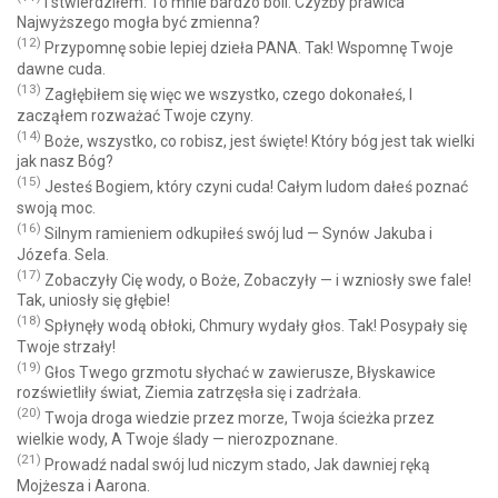
I stwierdziłem: To mnie bardzo boli. Czyżby prawica
Najwyższego mogła być zmienna?
(12)
Przypomnę sobie lepiej dzieła PANA. Tak! Wspomnę Twoje
dawne cuda.
(13)
Zagłębiłem się więc we wszystko, czego dokonałeś, I
zacząłem rozważać Twoje czyny.
(14)
Boże, wszystko, co robisz, jest święte! Który bóg jest tak wielki
jak nasz Bóg?
(15)
Jesteś Bogiem, który czyni cuda! Całym ludom dałeś poznać
swoją moc.
(16)
Silnym ramieniem odkupiłeś swój lud — Synów Jakuba i
Józefa. Sela.
(17)
Zobaczyły Cię wody, o Boże, Zobaczyły — i wzniosły swe fale!
Tak, uniosły się głębie!
(18)
Spłynęły wodą obłoki, Chmury wydały głos. Tak! Posypały się
Twoje strzały!
(19)
Głos Twego grzmotu słychać w zawierusze, Błyskawice
rozświetliły świat, Ziemia zatrzęsła się i zadrżała.
(20)
Twoja droga wiedzie przez morze, Twoja ścieżka przez
wielkie wody, A Twoje ślady — nierozpoznane.
(21)
Prowadź nadal swój lud niczym stado, Jak dawniej ręką
Mojżesza i Aarona.