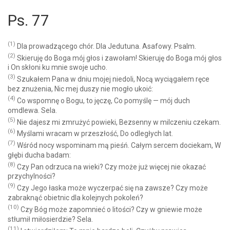
Ps. 77
(1)
Dla prowadzącego chór. Dla Jedutuna. Asafowy. Psalm.
(2)
Skieruję do Boga mój głos i zawołam! Skieruję do Boga mój głos
i On skłoni ku mnie swoje ucho.
(3)
Szukałem Pana w dniu mojej niedoli, Nocą wyciągałem ręce
bez znużenia, Nic mej duszy nie mogło ukoić:
(4)
Co wspomnę o Bogu, to jęczę, Co pomyślę — mój duch
omdlewa. Sela.
(5)
Nie dajesz mi zmrużyć powieki, Bezsenny w milczeniu czekam.
(6)
Myślami wracam w przeszłość, Do odległych lat.
(7)
Wśród nocy wspominam mą pieśń. Całym sercem dociekam, W
głębi ducha badam:
(8)
Czy Pan odrzuca na wieki? Czy może już więcej nie okazać
przychylności?
(9)
Czy Jego łaska może wyczerpać się na zawsze? Czy może
zabraknąć obietnic dla kolejnych pokoleń?
(10)
Czy Bóg może zapomnieć o litości? Czy w gniewie może
stłumił miłosierdzie? Sela.
(11)