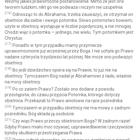
Weźmy jakieś prawomocne postanowienie. Mimo że jest ono
tworem ludzkim, nikt go nie podważa i niczym nie uzupełnia.
(16)
Odnosząc to do Abrahama, trzeba zauważyć, że otrzymał on
obietnice dla siebie i swego potomka. Słowo potomstwo bowiem,
użyte w obietnicy, występuje w liczbie pojedynczej, a nie mnogiej.
Chodzi więc o potomka — jednego, nie wielu. Tym potomkiem jest
Chrystus.
(17)
Ponadto w tym przypadku mamy przymierze
uprawomocnione już wcześniej przez Boga. I nie uchyla go Prawo
nadane czterysta trzydzieści lat później. Nie może ono podważyć
obietnicy.
(18)
Bo jeśli dziedzictwo opiera się na Prawie, to już nie na
obietnicy. Tymczasem Bóg nadał je Abrahamowi z łaski, właśnie
na mocy obietnicy.
(19)
Po co zatem Prawo? Zostało ono dodane z powodu
przestępstw, do czasu przyjścia Potomka, którego dotyczy
obietnica. Przekazali to Prawo aniołowie na ręce pośrednika.
(20)
Tymczasem w przypadku obietnicy nie ma mowy o żadnym
pośredniku. Bóg składa ją osobiście.
(21)
Czy więc Prawo przeczy obietnicom Boga? W żadnym razie!
Gdyby Prawo miało moc ożywiać, usprawiedliwienie rzeczywiście
byłoby skutkiem przestrzegania Prawa.
(22)
Pismo jednak stwierdza, że wszyscy są zamknięci w niewoli