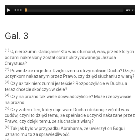
Audio
00:00
48:38
Player
Gal. 3
(1)
O, nierozumni Galacjanie! Kto was otumanił, was, przed których
oczami nakreślony został obraz ukrzyżowanego Jezusa
Chrystusa?
(2)
Powiedzcie mi jedno: Dzięki czemu otrzymaliście Ducha? Dzięki
uczynkom nakazanym przez Prawo, czy dzięki słuchaniu z wiarą?
(3)
Czy aż tak nierozumni jesteście? Rozpoczęliście w Duchu, a
teraz chcecie skończyć w ciele?
(4)
Czy na próżno tak wiele doświadczyliście? Może rzeczywiście
na próżno.
(5)
Czy zatem Ten, który daje wam Ducha i dokonuje wśród was
cudów, czyni to dzięki temu, że spełniacie uczynki nakazane przez
Prawo, czy dzięki temu, że słuchacie z wiarą?
(6)
Tak jak było w przypadku Abrahama, że uwierzył on Bogu i
uznano mu to za sprawiedliwość.
(7)