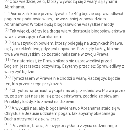
Otóż wiedzcie, że ci, którzy wywodzą się z wiary, są synami
Abrahama.
(8)
Pismo zaś, które przewidywało, że Bóg będzie usprawiedliwiał
pogan na podstawie wiary, już wcześniej zapowiedziało
Abrahamowi: W tobie będą błogosławione wszystkie narody.
(9)
Tak więc ci, którzy idą drogą wiary, dostępują błogosławieństwa
wraz z wierzącym Abrahamem.
(10)
Na wszystkich bowiem, którzy polegają na uczynkach Prawa,
ciąży przekleństwo, gdyż jest napisane: Przeklęty każdy, kto nie
trwa we wszystkim, co zostało nakazane w zwoju Prawa.
(11)
To natomiast, że Prawo nikogo nie usprawiedliwi przed
Bogiem, jest rzeczą oczywistą. Czytamy przecież: Sprawiedliwy z
wiary żyć będzie.
(12)
Tymczasem w Prawie nie chodzi o wiarę. Raczej żyć będzie
ten, kto przestrzega przykazań.
(13)
Chrystus natomiast wykupił nas od przekleństwa Prawa przez
to, że zamiast nas stał się przekleństwem, zgodnie ze słowami:
Przeklęty każdy, kto zawisł na drzewie.
(14)
A wykupił nas, aby błogosławieństwo Abrahama stało się w
Chrystusie Jezusie udziałem pogan, tak abyśmy obiecanego
Ducha otrzymali dzięki wierze.
(15)
Pozwólcie, bracia, że użyję przykładu z życia codziennego.