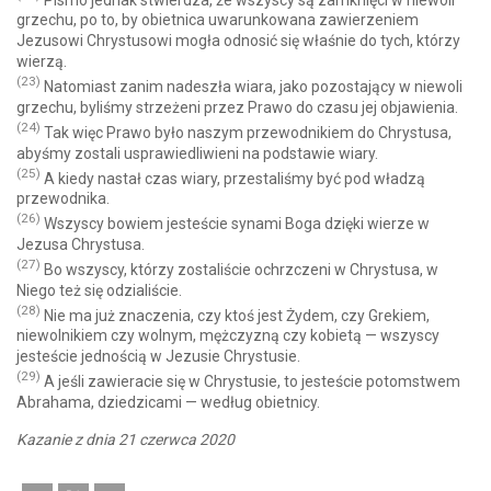
grzechu, po to, by obietnica uwarunkowana zawierzeniem
Jezusowi Chrystusowi mogła odnosić się właśnie do tych, którzy
wierzą.
(23)
Natomiast zanim nadeszła wiara, jako pozostający w niewoli
grzechu, byliśmy strzeżeni przez Prawo do czasu jej objawienia.
(24)
Tak więc Prawo było naszym przewodnikiem do Chrystusa,
abyśmy zostali usprawiedliwieni na podstawie wiary.
(25)
A kiedy nastał czas wiary, przestaliśmy być pod władzą
przewodnika.
(26)
Wszyscy bowiem jesteście synami Boga dzięki wierze w
Jezusa Chrystusa.
(27)
Bo wszyscy, którzy zostaliście ochrzczeni w Chrystusa, w
Niego też się odzialiście.
(28)
Nie ma już znaczenia, czy ktoś jest Żydem, czy Grekiem,
niewolnikiem czy wolnym, mężczyzną czy kobietą — wszyscy
jesteście jednością w Jezusie Chrystusie.
(29)
A jeśli zawieracie się w Chrystusie, to jesteście potomstwem
Abrahama, dziedzicami — według obietnicy.
Kazanie z dnia 21 czerwca 2020