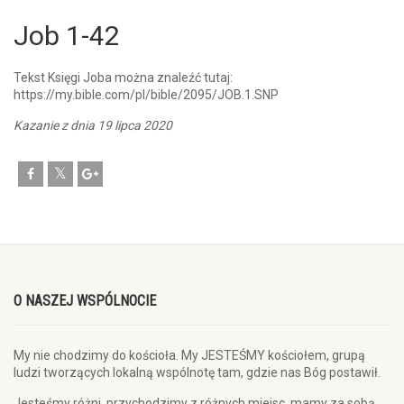
Job 1-42
Tekst Księgi Joba można znaleźć tutaj:
https://my.bible.com/pl/bible/2095/JOB.1.SNP
Kazanie z dnia 19 lipca 2020
O NASZEJ WSPÓLNOCIE
My nie chodzimy do kościoła. My JESTEŚMY kościołem, grupą
ludzi tworzących lokalną wspólnotę tam, gdzie nas Bóg postawił.
Jesteśmy różni, przychodzimy z różnych miejsc, mamy za sobą