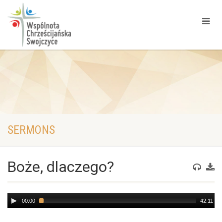
SERMONS
Boże, dlaczego?
Audio
00:00
42:11
Player