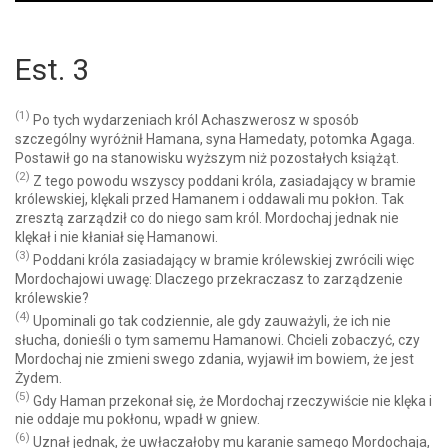
Player
Est. 3
(1)
Po tych wydarzeniach król Achaszwerosz w sposób
szczególny wyróżnił Hamana, syna Hamedaty, potomka Agaga.
Postawił go na stanowisku wyższym niż pozostałych książąt.
(2)
Z tego powodu wszyscy poddani króla, zasiadający w bramie
królewskiej, klękali przed Hamanem i oddawali mu pokłon. Tak
zresztą zarządził co do niego sam król. Mordochaj jednak nie
klękał i nie kłaniał się Hamanowi.
(3)
Poddani króla zasiadający w bramie królewskiej zwrócili więc
Mordochajowi uwagę: Dlaczego przekraczasz to zarządzenie
królewskie?
(4)
Upominali go tak codziennie, ale gdy zauważyli, że ich nie
słucha, donieśli o tym samemu Hamanowi. Chcieli zobaczyć, czy
Mordochaj nie zmieni swego zdania, wyjawił im bowiem, że jest
Żydem.
(5)
Gdy Haman przekonał się, że Mordochaj rzeczywiście nie klęka i
nie oddaje mu pokłonu, wpadł w gniew.
(6)
Uznał jednak, że uwłaczałoby mu karanie samego Mordochaja,