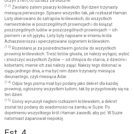
Uczyń z nim, co uznasz za słuszne.
(12)
Zwołano zatem pisarzy królewskich. Był dzień trzynasty
miesiąca pierwszego. Spisano wszystko tak, jak rozkazał Haman.
Listy skierowano do satrapów królewskich, do wszystkich
namiestników w poszczególnych prowincjach i do książąt
poszczególnych ludów w poszczególnych prowincjach — ich
pismem i w ich języku. Listy były napisane w imieniu króla
Achaszwerosza i opieczętowane sygnetem królewskim.
(13)
Rozesłano je za pośrednictwem gońców do wszystkich
prowincji królewskich. Treść listów głosiła, że należy wytępić, wybić
i zniszczyć wszystkich Żydów — od chłopca do starca, z dziećmi i
kobietami; mienie ich zaś należy zająć. Należy tego dokonać w
ciągu jednego dnia, a ma być nim dzień trzynasty miesiąca
dwunastego, czyli miesiąca Adar.
(14)
Odpis tego pisma miał być podany jako dekret dla każdej
prowincji, ogłoszony wszystkim ludom, tak by przygotowały się na
ten dzień.
(15)
Gońcy wyruszyli nagleni rozkazem królewskim, a dekret
został też podany do wiadomości na zamku w Suzie. Po
dopełnieniu wszystkiego król i Haman zasiedli, aby pić. W Suzie
natomiast zapanował niepokój.
Est. 4