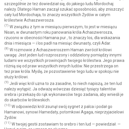
szczególnie że też dowiedział się, do jakiego ludu Mordochaj
należy. Dlatego Haman zaczął szukać sposobności, aby zniszczyć
cały lud Mordochaja, to znaczy wszystkich Żydów w całym
królestwie Achaszwerosza.
(7)
W związku z tym w miesiącu pierwszym, to jest w miesiącu
Nisan, w dwunastym roku panowania króla Achaszwerosza,
rzucono w obecności Hamana pur , to znaczy los, dla wskazania
dnia i miesiąca — i los padł na miesiąc dwunasty, czyli Adar.
(8)
W rozmowie z Achaszweroszem Haman zwrócił królowi
uwagę: Jest jeden lud rozproszony i oddzielony pomiędzy innymi
ludami we wszystkich prowincjach twojego królestwa. Jego prawa
różnią się od praw wszystkich innych ludów. Nie przestrzega on
też praw króla. Myślę, że pozostawienie tego ludu w spokoju nie
służy królowi.
(9)
Jeśli więc król uzna to za zasadne, to niech napiszą, że ten lud
należy wytępić. Ja odważę wówczas dziesięć tysięcy talentów
srebra i przekażę do rąk wykonawców tego zadania, aby wnieśli je
do skarbców królewskich.
(10)
W odpowiedzi król zsunął swój sygnet z palca i podał go
Hamanowi, synowi Hamedaty, potomkowi Agaga, nieprzyjacielowi
Żydów.
(11)
W twojej gestii zostawiam to srebro i ten lud — powiedział. —