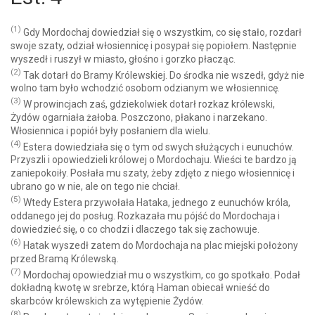
(1)
Gdy Mordochaj dowiedział się o wszystkim, co się stało, rozdarł
swoje szaty, odział włosiennicę i posypał się popiołem. Następnie
wyszedł i ruszył w miasto, głośno i gorzko płacząc.
(2)
Tak dotarł do Bramy Królewskiej. Do środka nie wszedł, gdyż nie
wolno tam było wchodzić osobom odzianym we włosiennicę.
(3)
W prowincjach zaś, gdziekolwiek dotarł rozkaz królewski,
Żydów ogarniała żałoba. Poszczono, płakano i narzekano.
Włosiennica i popiół były posłaniem dla wielu.
(4)
Estera dowiedziała się o tym od swych służących i eunuchów.
Przyszli i opowiedzieli królowej o Mordochaju. Wieści te bardzo ją
zaniepokoiły. Posłała mu szaty, żeby zdjęto z niego włosiennicę i
ubrano go w nie, ale on tego nie chciał.
(5)
Wtedy Estera przywołała Hataka, jednego z eunuchów króla,
oddanego jej do posług. Rozkazała mu pójść do Mordochaja i
dowiedzieć się, o co chodzi i dlaczego tak się zachowuje.
(6)
Hatak wyszedł zatem do Mordochaja na plac miejski położony
przed Bramą Królewską.
(7)
Mordochaj opowiedział mu o wszystkim, co go spotkało. Podał
dokładną kwotę w srebrze, którą Haman obiecał wnieść do
skarbców królewskich za wytępienie Żydów.
(8)