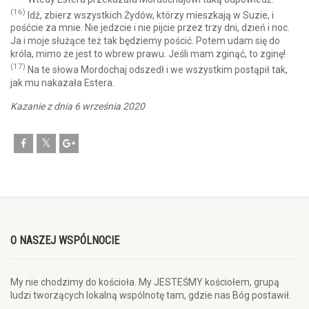
(16)
Idź, zbierz wszystkich Żydów, którzy mieszkają w Suzie, i
pośćcie za mnie. Nie jedzcie i nie pijcie przez trzy dni, dzień i noc.
Ja i moje służące też tak będziemy pościć. Potem udam się do
króla, mimo że jest to wbrew prawu. Jeśli mam zginąć, to zginę!
(17)
Na te słowa Mordochaj odszedł i we wszystkim postąpił tak,
jak mu nakazała Estera.
Kazanie z dnia 6 września 2020
O NASZEJ WSPÓLNOCIE
My nie chodzimy do kościoła. My JESTEŚMY kościołem, grupą
ludzi tworzących lokalną wspólnotę tam, gdzie nas Bóg postawił.