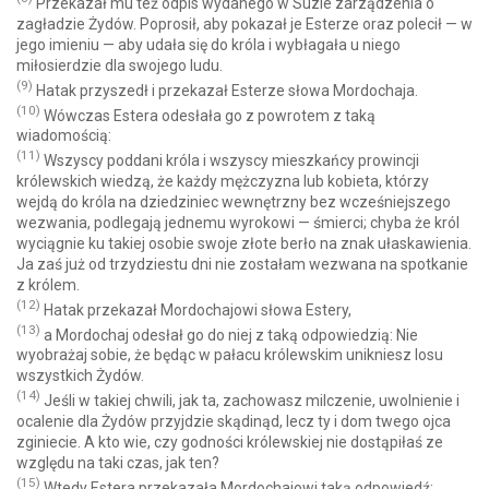
Przekazał mu też odpis wydanego w Suzie zarządzenia o
zagładzie Żydów. Poprosił, aby pokazał je Esterze oraz polecił — w
jego imieniu — aby udała się do króla i wybłagała u niego
miłosierdzie dla swojego ludu.
(9)
Hatak przyszedł i przekazał Esterze słowa Mordochaja.
(10)
Wówczas Estera odesłała go z powrotem z taką
wiadomością:
(11)
Wszyscy poddani króla i wszyscy mieszkańcy prowincji
królewskich wiedzą, że każdy mężczyzna lub kobieta, którzy
wejdą do króla na dziedziniec wewnętrzny bez wcześniejszego
wezwania, podlegają jednemu wyrokowi — śmierci; chyba że król
wyciągnie ku takiej osobie swoje złote berło na znak ułaskawienia.
Ja zaś już od trzydziestu dni nie zostałam wezwana na spotkanie
z królem.
(12)
Hatak przekazał Mordochajowi słowa Estery,
(13)
a Mordochaj odesłał go do niej z taką odpowiedzią: Nie
wyobrażaj sobie, że będąc w pałacu królewskim unikniesz losu
wszystkich Żydów.
(14)
Jeśli w takiej chwili, jak ta, zachowasz milczenie, uwolnienie i
ocalenie dla Żydów przyjdzie skądinąd, lecz ty i dom twego ojca
zginiecie. A kto wie, czy godności królewskiej nie dostąpiłaś ze
względu na taki czas, jak ten?
(15)
Wtedy Estera przekazała Mordochajowi taką odpowiedź: