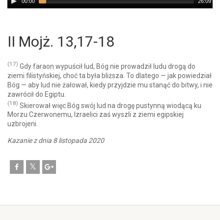
00:00
26:09
Player
II Mojż. 13,17-18
(17)
Gdy faraon wypuścił lud, Bóg nie prowadził ludu drogą do
ziemi filistyńskiej, choć ta była bliższa. To dlatego — jak powiedział
Bóg — aby lud nie żałował, kiedy przyjdzie mu stanąć do bitwy, i nie
zawrócił do Egiptu.
(18)
Skierował więc Bóg swój lud na drogę pustynną wiodącą ku
Morzu Czerwonemu, Izraelici zaś wyszli z ziemi egipskiej
uzbrojeni.
Kazanie z dnia 8 listopada 2020