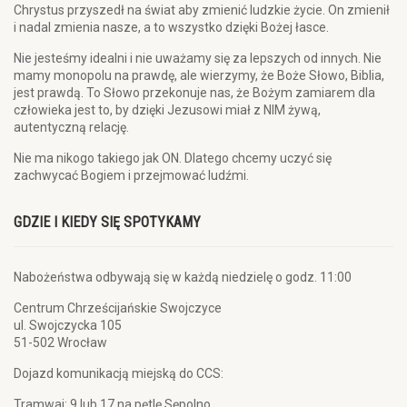
Chrystus przyszedł na świat aby zmienić ludzkie życie. On zmienił
i nadal zmienia nasze, a to wszystko dzięki Bożej łasce.
Nie jesteśmy idealni i nie uważamy się za lepszych od innych. Nie
mamy monopolu na prawdę, ale wierzymy, że Boże Słowo, Biblia,
jest prawdą. To Słowo przekonuje nas, że Bożym zamiarem dla
człowieka jest to, by dzięki Jezusowi miał z NIM żywą,
autentyczną relację.
Nie ma nikogo takiego jak ON. Dlatego chcemy uczyć się
zachwycać Bogiem i przejmować ludźmi.
GDZIE I KIEDY SIĘ SPOTYKAMY
Nabożeństwa odbywają się w każdą niedzielę o godz. 11:00
Centrum Chrześcijańskie Swojczyce
ul. Swojczycka 105
51-502 Wrocław
Dojazd komunikacją miejską do CCS:
Tramwaj: 9 lub 17 na pętlę Sępolno