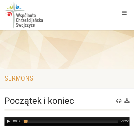
SERMONS
Początek i koniec
Audio
00:00
29:22
Player