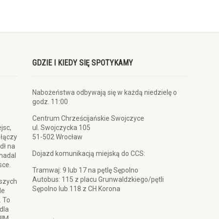
GDZIE I KIEDY SIĘ SPOTYKAMY
Nabożeństwa odbywają się w każdą niedzielę o
godz. 11:00
Centrum Chrześcijańskie Swojczyce
jsc,
ul. Swojczycka 105
 łączy
51-502 Wrocław
dł na
Dojazd komunikacją miejską do CCS:
 nadal
sce.
Tramwaj: 9 lub 17 na pętlę Sępolno
Autobus: 115 z placu Grunwaldzkiego/pętli
pszych
Sępolno lub 118 z CH Korona
le
. To
dla
NIM