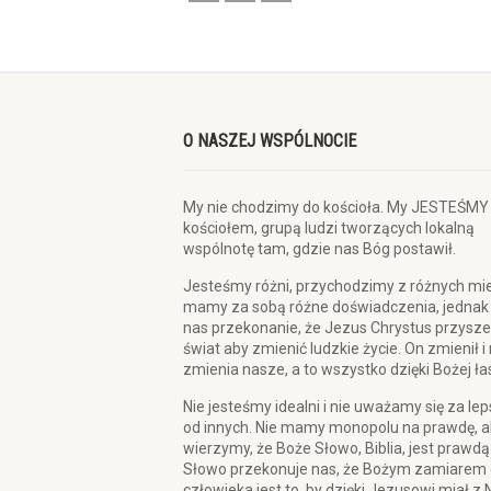
O NASZEJ WSPÓLNOCIE
My nie chodzimy do kościoła. My JESTEŚMY
kościołem, grupą ludzi tworzących lokalną
wspólnotę tam, gdzie nas Bóg postawił.
Jesteśmy różni, przychodzimy z różnych mie
mamy za sobą różne doświadczenia, jednak
nas przekonanie, że Jezus Chrystus przysze
świat aby zmienić ludzkie życie. On zmienił i
zmienia nasze, a to wszystko dzięki Bożej ła
Nie jesteśmy idealni i nie uważamy się za le
od innych. Nie mamy monopolu na prawdę, a
wierzymy, że Boże Słowo, Biblia, jest prawdą
Słowo przekonuje nas, że Bożym zamiarem 
człowieka jest to, by dzięki Jezusowi miał z 