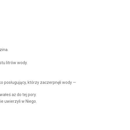
Arrow
keys
to
increase
or
decrease
volume.
zina.
tu litrów wody.
lko posługujący, którzy zaczerpnęli wody —
ałeś aż do tej pory.
ie uwierzyli w Niego.