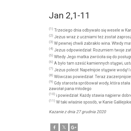
Jan 2,1-11
(1)
Trzeciego dnia odbywało się wesele w Kani
(2)
Jezus wraz z uczniami też został zapros
(3)
W pewnej chwili zabrakło wina. Wtedy mat
(4)
Jezus odpowiedział: Rozumiem twoje zatro
(5)
Wtedy Jego matka zwróciła się do posług
(6)
A było tam sześć kamiennych stągwi, usta
(7)
Jezus polecił: Napełnijcie stągwie wodą! I n
(8)
Wówczas powiedział: Teraz zaczerpnijcie i 
(9)
Gdy starosta spróbował wody, która stała s
zawołał pana młodego
(10)
i powiedział: Każdy stawia najpierw dobre
(11)
W taki właśnie sposób, w Kanie Galilejsk
Kazanie z dnia 27 grudnia 2020