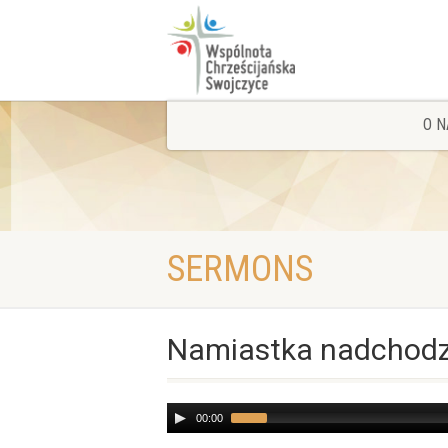
O N
SERMONS
Namiastka nadchodz
Audio
00:00
Player