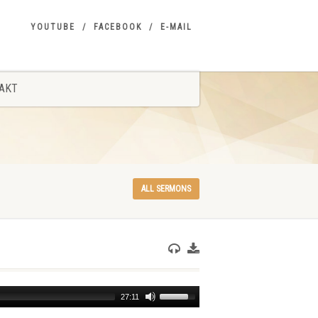
YOUTUBE
FACEBOOK
E-MAIL
AKT
ALL SERMONS
Use
27:11
Up/Down