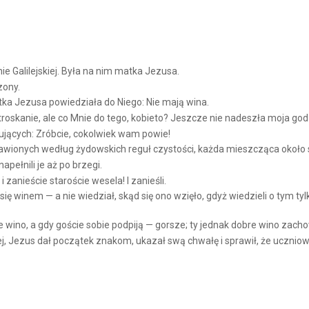
e Galilejskiej. Była na nim matka Jezusa.
zony.
ka Jezusa powiedziała do Niego: Nie mają wina.
skanie, ale co Mnie do tego, kobieto? Jeszcze nie nadeszła moja god
ujących: Zróbcie, cokolwiek wam powie!
wionych według żydowskich reguł czystości, każda mieszcząca około s
apełnili je aż po brzegi.
zanieście staroście wesela! I zanieśli.
ię winem — a nie wiedział, skąd się ono wzięło, gdyż wiedzieli o tym ty
 wino, a gdy goście sobie podpiją — gorsze; ty jednak dobre wino zachow
iej, Jezus dał początek znakom, ukazał swą chwałę i sprawił, że uczniow