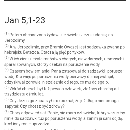
Player
Jan 5,1-23
(1)
Potem obchodzono żydowskie święto i Jezus udał się do
Jerozolimy.
(2)
A w Jerozolimie, przy Bramie Owczej, jest sadzawka zwana po
hebrajsku Betezda. Otacza ją pięć portyków.
(3)
W ich cieniu leżało mnóstwo chorych, niewidomych, ułomnych i
sparaliżowanych, którzy czekali na poruszenie wody.
(4)
Czasem bowiem anioł Pana zstępował do sadzawki i poruszał
wodę. Kto więc po poruszeniu wody pierwszy do niej wstąpił,
odzyskiwał zdrowie, niezależnie od tego, co mu dolegało.
(5)
Wśród chorych był też pewien człowiek, złożony chorobą od
trzydziestu ośmiu lat.
(6)
Gdy Jezus go zobaczył i rozpoznał, że już długo niedomaga,
zapytał: Czy chcesz być zdrowy?
(7)
Chory odpowiedział: Panie, nie mam człowieka, który wrzuciłby
mnie do sadzawki tuż po poruszeniu wody, a zanim ja sam dojdę,
ktoś inny mnie uprzedza.
(8)