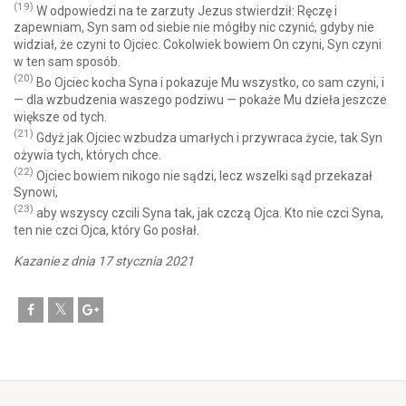
(19)
W odpowiedzi na te zarzuty Jezus stwierdził: Ręczę i
zapewniam, Syn sam od siebie nie mógłby nic czynić, gdyby nie
widział, że czyni to Ojciec. Cokolwiek bowiem On czyni, Syn czyni
w ten sam sposób.
(20)
Bo Ojciec kocha Syna i pokazuje Mu wszystko, co sam czyni, i
— dla wzbudzenia waszego podziwu — pokaże Mu dzieła jeszcze
większe od tych.
(21)
Gdyż jak Ojciec wzbudza umarłych i przywraca życie, tak Syn
ożywia tych, których chce.
(22)
Ojciec bowiem nikogo nie sądzi, lecz wszelki sąd przekazał
Synowi,
(23)
aby wszyscy czcili Syna tak, jak czczą Ojca. Kto nie czci Syna,
ten nie czci Ojca, który Go posłał.
Kazanie z dnia 17 stycznia 2021