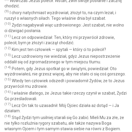
Wówczas Jezus polecił: Wstań, zwiń swoje posłanie i zacznij
chodzić.
(9)
I chory natychmiast wyzdrowiał, złożył to, na czym leżał, i
ruszył o własnych siłach. Tego właśnie dnia był szabat.
(10)
Żydzi nagabywali więc uzdrowionego: Jest szabat, nie wolno
ci dźwigać posłania.
(11)
Lecz on odpowiedział: Ten, który mi przywrócił zdrowie,
polecił, bym je złożył i zaczął chodzić.
(12)
Kim jest ten człowiek — spytali — który ci to polecił?
(13)
Lecz uzdrowiony nie wiedział, gdyż Jezus niepostrzeżenie
oddalił się od zgromadzonego w tym miejscu tłumu.
(14)
Potem, gdy Jezus spotkał go w świątyni, powiedział: Oto
wyzdrowiałeś; nie grzesz więcej, aby nie stało ci się coś gorszego.
(15)
Wtedy ten człowiek odszedł i powiadomił Żydów, że to Jezus
przywrócił mu zdrowie.
(16)
I właśnie dlatego, że Jezus takie rzeczy czynił w szabat, Żydzi
Go prześladowali.
(17)
Lecz On tak to uzasadnił: Mój Ojciec działa aż dotąd — i Ja
działam.
(18)
Stąd Żydzi tym usilniej starali się Go zabić. Mieli Mu za złe, że
nie tylko rozluźnia rygory szabatu, ale także nazywa Boga
własnym Ojcem i tym samym stawia siebie na równi z Bogiem.