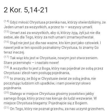
2 Kor. 5,14-21
(14)
Gdyż miłość Chrystusa przenika nas, którzy stwierdziliśmy, że
Jeden umarł za wszystkich, a przez to — wszyscy umarli.
(15)
Umarł zaś za wszystkich, aby ci, którzy żyją, żyli już nie dla
siebie, ale dla Tego, który za nich umarł i zmartwychwstał.
(16)
Stąd nie jest już dla nas ważne, kto kim jest jako człowiek. I
nawet jeśli w ten sposób poznaliśmy Chrystusa, to znamy Go
teraz inaczej.
(17)
Tak więc kto jest w Chrystusie, nowym jest stworzeniem.
Stare przeminęło — i nastało nowe!
(18)
A wszystko to jest z Boga, który nas pojednał ze sobą przez
Chrystusa i zlecił nam posługę pojednania,
(19)
to znaczy, że Bóg w Chrystusie świat ze sobą jedna, nie
poczytując ludziom ich upadków, i nam powierzył słowo
pojednania.
(20)
Dlatego w miejsce Chrystusa głosimy poselstwo jakby
samego Boga, który przez nas kieruje do ludzi wezwanie. W
miejsce Chrystusa błagamy: Pojednajcie się z Bogiem.
(21)
On Tego, który nie poznał grzechu, za nas uczynił grzechem,