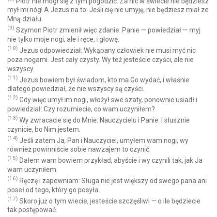
Piotr nie mógł się z tym pogodzić: Za nic w świecie nie będziesz
mył mi nóg! A Jezus na to: Jeśli cię nie umyję, nie będziesz miał ze
Mną działu.
(9)
Szymon Piotr zmienił więc zdanie: Panie — powiedział — myj
nie tylko moje nogi, ale i ręce, i głowę.
(10)
Jezus odpowiedział: Wykąpany człowiek nie musi myć nic
poza nogami. Jest cały czysty. Wy też jesteście czyści, ale nie
wszyscy.
(11)
Jezus bowiem był świadom, kto ma Go wydać, i właśnie
dlatego powiedział, że nie wszyscy są czyści.
(12)
Gdy więc umył im nogi, włożył swe szaty, ponownie usiadł i
powiedział: Czy rozumiecie, co wam uczyniłem?
(13)
Wy zwracacie się do Mnie: Nauczycielu i Panie. I słusznie
czynicie, bo Nim jestem.
(14)
Jeśli zatem Ja, Pan i Nauczyciel, umyłem wam nogi, wy
również powinniście sobie nawzajem to czynić.
(15)
Dałem wam bowiem przykład, abyście i wy czynili tak, jak Ja
wam uczyniłem.
(16)
Ręczę i zapewniam: Sługa nie jest większy od swego pana ani
poseł od tego, który go posyła.
(17)
Skoro już o tym wiecie, jesteście szczęśliwi — o ile będziecie
tak postępować.