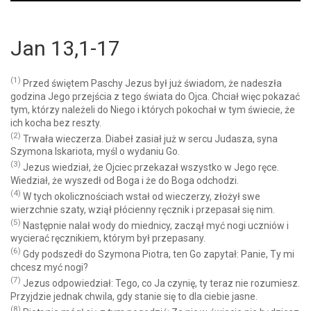
Player
Jan 13,1-17
(1)
Przed świętem Paschy Jezus był już świadom, że nadeszła
godzina Jego przejścia z tego świata do Ojca. Chciał więc pokazać
tym, którzy należeli do Niego i których pokochał w tym świecie, że
ich kocha bez reszty.
(2)
Trwała wieczerza. Diabeł zasiał już w sercu Judasza, syna
Szymona Iskariota, myśl o wydaniu Go.
(3)
Jezus wiedział, że Ojciec przekazał wszystko w Jego ręce.
Wiedział, że wyszedł od Boga i że do Boga odchodzi.
(4)
W tych okolicznościach wstał od wieczerzy, złożył swe
wierzchnie szaty, wziął płócienny ręcznik i przepasał się nim.
(5)
Następnie nalał wody do miednicy, zaczął myć nogi uczniów i
wycierać ręcznikiem, którym był przepasany.
(6)
Gdy podszedł do Szymona Piotra, ten Go zapytał: Panie, Ty mi
chcesz myć nogi?
(7)
Jezus odpowiedział: Tego, co Ja czynię, ty teraz nie rozumiesz.
Przyjdzie jednak chwila, gdy stanie się to dla ciebie jasne.
(8)