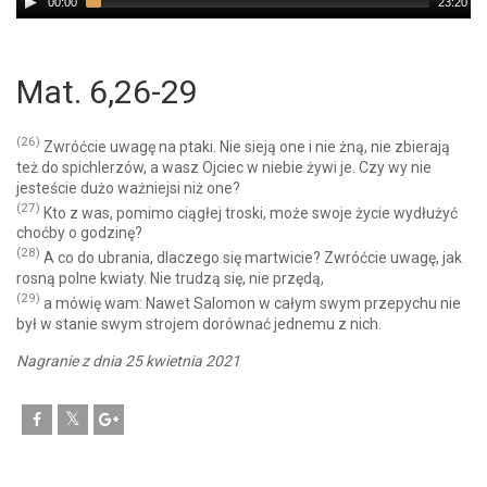
00:00
23:20
Player
Mat. 6,26-29
(26)
Zwróćcie uwagę na ptaki. Nie sieją one i nie żną, nie zbierają
też do spichlerzów, a wasz Ojciec w niebie żywi je. Czy wy nie
jesteście dużo ważniejsi niż one?
(27)
Kto z was, pomimo ciągłej troski, może swoje życie wydłużyć
choćby o godzinę?
(28)
A co do ubrania, dlaczego się martwicie? Zwróćcie uwagę, jak
rosną polne kwiaty. Nie trudzą się, nie przędą,
(29)
a mówię wam: Nawet Salomon w całym swym przepychu nie
był w stanie swym strojem dorównać jednemu z nich.
Nagranie z dnia 25 kwietnia 2021