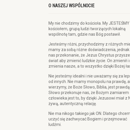
O NASZEJ WSPÓLNOCIE
My nie chodzimy do kościoła. My JESTEŚMY
kościołem, grupą ludzi tworzących lokalną
wspólnotę tam, gdzie nas Bóg postawił.
Jesteśmy różni, przychodzimy z różnych mie
mamy za sobą różne doświadczenia, jednak
nas przekonanie, że Jezus Chrystus przysze
świat aby zmienić ludzkie życie. On zmienił i
zmienia nasze, a to wszystko dzięki Bożej ła
Nie jesteśmy idealni i nie uważamy się za le
od innych. Nie mamy monopolu na prawdę, a
wierzymy, że Boże Słowo, Biblia, jest prawdą
Słowo przekonuje nas, że Bożym zamiarem 
człowieka jest to, by dzięki Jezusowi miał z 
żywą, autentyczną relację.
Nie ma nikogo takiego jak ON. Dlatego chce
uczyć się zachwycać Bogiem i przejmować
ludźmi.