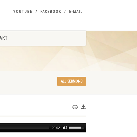
YOUTUBE
FACEBOOK
E-MAIL
AKT
ALL SERMONS
Use
29:02
Up/Down