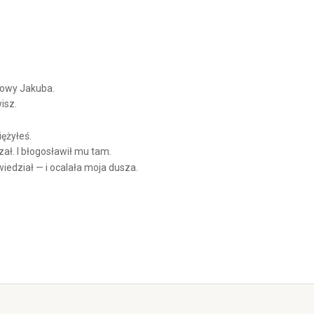
Arrow
keys
to
increase
or
decrease
volume.
drowy Jakuba.
isz.
iężyłeś.
ał. I błogosławił mu tam.
edział — i ocalała moja dusza.