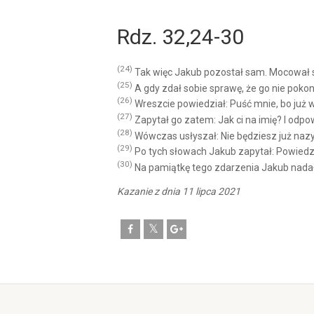
Rdz. 32,24-30
(24)
Tak więc Jakub pozostał sam. Mocował s
(25)
A gdy zdał sobie sprawę, że go nie pokon
(26)
Wreszcie powiedział: Puść mnie, bo już w
(27)
Zapytał go zatem: Jak ci na imię? I odpo
(28)
Wówczas usłyszał: Nie będziesz już nazyw
(29)
Po tych słowach Jakub zapytał: Powiedz m
(30)
Na pamiątkę tego zdarzenia Jakub nadał
Kazanie z dnia 11 lipca 2021