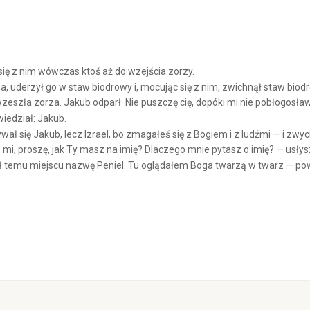
ię z nim wówczas ktoś aż do wzejścia zorzy.
a, uderzył go w staw biodrowy i, mocując się z nim, zwichnął staw bio
zeszła zorza. Jakub odparł: Nie puszczę cię, dopóki mi nie pobłogosław
wiedział: Jakub.
ał się Jakub, lecz Izrael, bo zmagałeś się z Bogiem i z ludźmi — i zwyc
i, proszę, jak Ty masz na imię? Dlaczego mnie pytasz o imię? — usłysz
 temu miejscu nazwę Peniel. Tu oglądałem Boga twarzą w twarz — powi