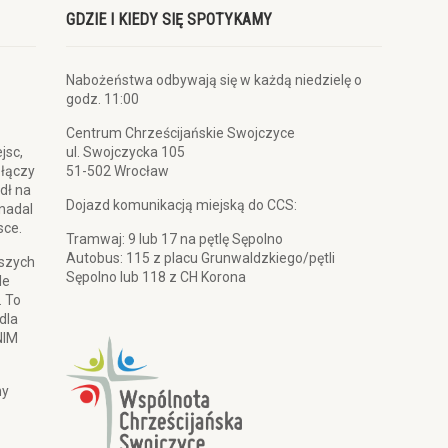
GDZIE I KIEDY SIĘ SPOTYKAMY
Nabożeństwa odbywają się w każdą niedzielę o
godz. 11:00
Centrum Chrześcijańskie Swojczyce
jsc,
ul. Swojczycka 105
 łączy
51-502 Wrocław
dł na
Dojazd komunikacją miejską do CCS:
 nadal
sce.
Tramwaj: 9 lub 17 na pętlę Sępolno
Autobus: 115 z placu Grunwaldzkiego/pętli
pszych
Sępolno lub 118 z CH Korona
le
. To
dla
NIM
my