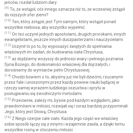
jeńców, rozdał ludziom dary.
(9)
To, że wstąpił, cóż innego oznacza niż to, że wcześniej zstąpił
do niższych sfer ziemi?
(10)
Ten, który zstąpił, jest Tym samym, który wstąpił ponad
wszystkie niebiosa, aby wszystko wypełnić.
(11)
On też uczynił jednych apostołami, drugich prorokami, innych
ewangelistami, jeszcze innych duszpasterzami i nauczycielami.
(12)
Uczynił to po to, by wyposażyć świętych do spełniania
właściwych im zadań, do budowania ciała Chrystusa,
(13)
aż dojdziemy wszyscy do jedności wiary i pełnego poznania
Syna Bożego, do doskonałości właściwej dla dojrzałych, i
dorośniemy do wymiarów pełni Chrystusowej.
(14)
Chodzi bowiem o to, abyśmy już nie byli dziećmi, rzucanymi
przez fale i unoszonymi przez każdy powiew nauki będącej w
rzeczy samej wyrazem ludzkiego oszustwa i sprytu w
posługiwaniu się zwodniczymi metodami.
(15)
Przeciwnie, zależy mi, byście pod każdym względem, jako
prawdomówni w miłości, rozwijali się i coraz bardziej przypominali
Jego, który jest Głową, Chrystusa.
(16)
Z Niego czerpie całe ciało. Każda jego część we właściwy
sobie sposób łączy się z innymi i wzajemnie zasila, a dzięki temu
wszystkie rosną w otoczeniu miłości.