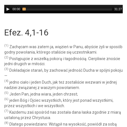
Audio
00:00
31:27
Player
Efez. 4,1-16
(1)
Zachęcam was zatem ja, więzień w Panu, abyście żyli w sposób
godny powołania, którego staliście się uczestnikami.
(2)
Postępujcie z wszelką pokorą i łagodnością. Cierpliwie znoście
jedni drugich w miłości.
(3)
Dokładajcie starań, by zachować jedność Ducha w spójni pokoju
—
(4)
jedno ciało i jeden Duch, jak też zostaliście wezwani w jednej
nadziei związanej z waszym powołaniem.
(5)
Jeden Pan, jedna wiara, jeden chrzest;
(6)
jeden Bóg i Ojciec wszystkich, który jest ponad wszystkimi,
przez wszystkich i we wszystkich.
(7)
Każdemu zaś spośród nas została dana łaska zgodnie z miarą
ustaloną przez Chrystusa.
(8)
Dlatego powiedziano: Wstąpił na wysokość, powiódł za sobą