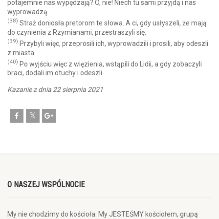
potajemnie nas wypędzają? O, nie! Niech tu sami przyjdą i nas
wyprowadzą.
(38)
Straż doniosła pretorom te słowa. A ci, gdy usłyszeli, że mają
do czynienia z Rzymianami, przestraszyli się.
(39)
Przybyli więc, przeprosili ich, wyprowadzili i prosili, aby odeszli
z miasta.
(40)
Po wyjściu więc z więzienia, wstąpili do Lidii, a gdy zobaczyli
braci, dodali im otuchy i odeszli.
Kazanie z dnia 22 sierpnia 2021
O NASZEJ WSPÓLNOCIE
My nie chodzimy do kościoła. My JESTEŚMY kościołem, grupą