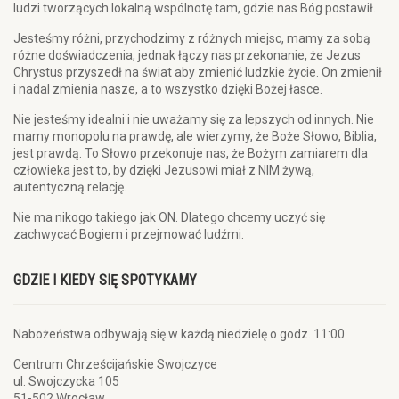
ludzi tworzących lokalną wspólnotę tam, gdzie nas Bóg postawił.
Jesteśmy różni, przychodzimy z różnych miejsc, mamy za sobą
różne doświadczenia, jednak łączy nas przekonanie, że Jezus
Chrystus przyszedł na świat aby zmienić ludzkie życie. On zmienił
i nadal zmienia nasze, a to wszystko dzięki Bożej łasce.
Nie jesteśmy idealni i nie uważamy się za lepszych od innych. Nie
mamy monopolu na prawdę, ale wierzymy, że Boże Słowo, Biblia,
jest prawdą. To Słowo przekonuje nas, że Bożym zamiarem dla
człowieka jest to, by dzięki Jezusowi miał z NIM żywą,
autentyczną relację.
Nie ma nikogo takiego jak ON. Dlatego chcemy uczyć się
zachwycać Bogiem i przejmować ludźmi.
GDZIE I KIEDY SIĘ SPOTYKAMY
Nabożeństwa odbywają się w każdą niedzielę o godz. 11:00
Centrum Chrześcijańskie Swojczyce
ul. Swojczycka 105
51-502 Wrocław