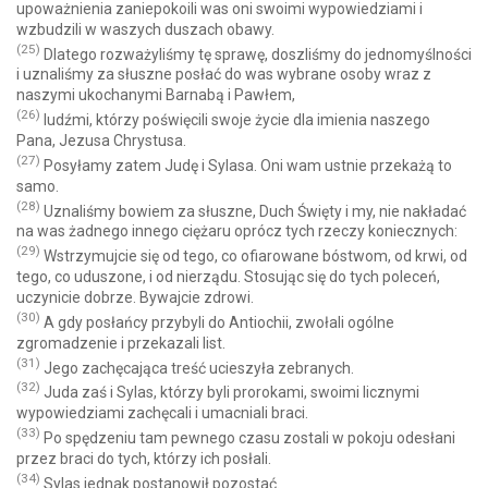
upoważnienia zaniepokoili was oni swoimi wypowiedziami i
wzbudzili w waszych duszach obawy.
(25)
Dlatego rozważyliśmy tę sprawę, doszliśmy do jednomyślności
i uznaliśmy za słuszne posłać do was wybrane osoby wraz z
naszymi ukochanymi Barnabą i Pawłem,
(26)
ludźmi, którzy poświęcili swoje życie dla imienia naszego
Pana, Jezusa Chrystusa.
(27)
Posyłamy zatem Judę i Sylasa. Oni wam ustnie przekażą to
samo.
(28)
Uznaliśmy bowiem za słuszne, Duch Święty i my, nie nakładać
na was żadnego innego ciężaru oprócz tych rzeczy koniecznych:
(29)
Wstrzymujcie się od tego, co ofiarowane bóstwom, od krwi, od
tego, co uduszone, i od nierządu. Stosując się do tych poleceń,
uczynicie dobrze. Bywajcie zdrowi.
(30)
A gdy posłańcy przybyli do Antiochii, zwołali ogólne
zgromadzenie i przekazali list.
(31)
Jego zachęcająca treść ucieszyła zebranych.
(32)
Juda zaś i Sylas, którzy byli prorokami, swoimi licznymi
wypowiedziami zachęcali i umacniali braci.
(33)
Po spędzeniu tam pewnego czasu zostali w pokoju odesłani
przez braci do tych, którzy ich posłali.
(34)
Sylas jednak postanowił pozostać.