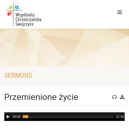
SERMONS
Przemienione życie
Audio
00:00
21:16
Player