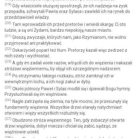
(19)
Gdy właściciele służącej spostrzegli, że ich nadzieja na zysk
przepadła, schwytali Pawła oraz Sylasa i zawlekli ich na rynek do
przedstawicieli władzy.
(20)
Tam wprowadzili ich przed pretorów i wnieśli skargę: Ci oto
ludzie, a są oni Żydami, bardzo niepokoją nasze miasto.
(21)
Głoszą zwyczaje, których nam, jako Rzymianom, nie wolno
przyjmować ani praktykować.
(22)
Oskarżycieli poparł też tłum. Pretorzy kazali więc zedrzeć z
nich szaty i wychłostać.
(23)
A gdy im zadali wiele razów, wtrącili ich do więzienia i nakazali
stróżowi więziennemu, by objął ich szczególnym nadzorem.
(24)
Po otrzymaniu takiego rozkazu, stróż zamknął ich w
wewnętrznym lochu, a ich nogi zakuł w dyby.
(25)
Około północy Paweł i Sylas modlili się i śpiewali Bogu hymny.
Przysłuchiwali się im więźniowie.
(26)
Nagle zatrzęsła się ziemia, na tyle mocno, że przesunęły się
fundamenty więzienia. Wszystkie drzwi stanęły natychmiast
otworem i więzy wszystkich rozluźniły się.
(27)
Obudzono stróża więziennego. Ten, gdy zobaczył otwarte
drzwi więzienia, dobył miecza i chciał się zabić, sądząc, że
więźniowie uciekli.
(28)