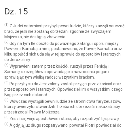
Dz. 15
(1)
Z Judei natomiast przybyli pewni ludzie, którzy zaczęli nauczać
braci, że jeśli nie zostaną obrzezani zgodnie ze zwyczajem
Mojżesza, nie dostąpią zbawienia.
(2)
Gdy na tym tle doszło do poważnego zatargu i sporu między
Pawłem i Barnabą a nimi, postanowiono, że Paweł, Barnaba oraz
kilku spośród nich uda się w tej sprawie do apostołów i starszych
do Jerozolimy.
(3)
Wyprawieni zatem przez kościół, ruszyli przez Fenicję i
Samarię, szczegółowo opowiadając o nawróceniu pogan i
sprawiając tym wielką radość wszystkim braciom.
(4)
Po przybyciu do Jerozolimy zostali przyjęci przez kościół oraz
przez apostołów i starszych. Opowiedzieli im o wszystkim, czego
Bóg przez nich dokonał.
(5)
Wówczas wystąpili pewni ludzie ze stronnictwa faryzeuszów,
którzy uwierzyli, i stwierdzili: Trzeba ich obrzezać i nakazać, aby
przestrzegali Prawa Mojżesza.
(6)
Zeszli się więc apostołowie i starsi, aby rozpatrzyć tę sprawę.
(7)
A gdy ją już długo rozpatrywano, powstał Piotr i powiedział do