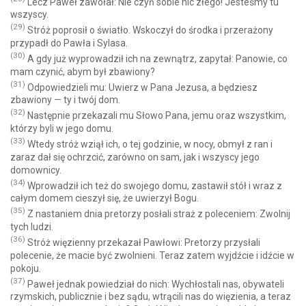
Lecz Paweł zawołał: Nie czyń sobie nic złego! Jesteśmy tu
wszyscy.
(29)
Stróż poprosił o światło. Wskoczył do środka i przerażony
przypadł do Pawła i Sylasa.
(30)
A gdy już wyprowadził ich na zewnątrz, zapytał: Panowie, co
mam czynić, abym był zbawiony?
(31)
Odpowiedzieli mu: Uwierz w Pana Jezusa, a będziesz
zbawiony — ty i twój dom.
(32)
Następnie przekazali mu Słowo Pana, jemu oraz wszystkim,
którzy byli w jego domu.
(33)
Wtedy stróż wziął ich, o tej godzinie, w nocy, obmył z ran i
zaraz dał się ochrzcić, zarówno on sam, jak i wszyscy jego
domownicy.
(34)
Wprowadził ich też do swojego domu, zastawił stół i wraz z
całym domem cieszył się, że uwierzył Bogu.
(35)
Z nastaniem dnia pretorzy posłali straż z poleceniem: Zwolnij
tych ludzi.
(36)
Stróż więzienny przekazał Pawłowi: Pretorzy przysłali
polecenie, że macie być zwolnieni. Teraz zatem wyjdźcie i idźcie w
pokoju.
(37)
Paweł jednak powiedział do nich: Wychłostali nas, obywateli
rzymskich, publicznie i bez sądu, wtrącili nas do więzienia, a teraz