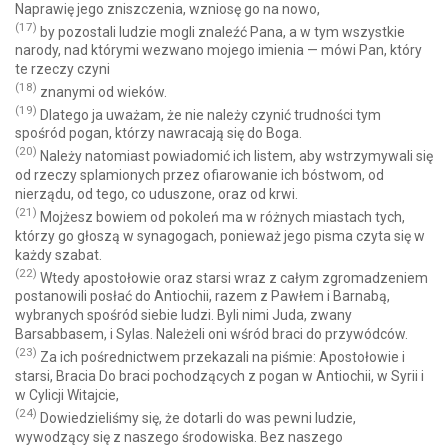
Naprawię jego zniszczenia, wzniosę go na nowo,
(17)
by pozostali ludzie mogli znaleźć Pana, a w tym wszystkie
narody, nad którymi wezwano mojego imienia — mówi Pan, który
te rzeczy czyni
(18)
znanymi od wieków.
(19)
Dlatego ja uważam, że nie należy czynić trudności tym
spośród pogan, którzy nawracają się do Boga.
(20)
Należy natomiast powiadomić ich listem, aby wstrzymywali się
od rzeczy splamionych przez ofiarowanie ich bóstwom, od
nierządu, od tego, co uduszone, oraz od krwi.
(21)
Mojżesz bowiem od pokoleń ma w różnych miastach tych,
którzy go głoszą w synagogach, ponieważ jego pisma czyta się w
każdy szabat.
(22)
Wtedy apostołowie oraz starsi wraz z całym zgromadzeniem
postanowili posłać do Antiochii, razem z Pawłem i Barnabą,
wybranych spośród siebie ludzi. Byli nimi Juda, zwany
Barsabbasem, i Sylas. Należeli oni wśród braci do przywódców.
(23)
Za ich pośrednictwem przekazali na piśmie: Apostołowie i
starsi, Bracia Do braci pochodzących z pogan w Antiochii, w Syrii i
w Cylicji Witajcie,
(24)
Dowiedzieliśmy się, że dotarli do was pewni ludzie,
wywodzący się z naszego środowiska. Bez naszego