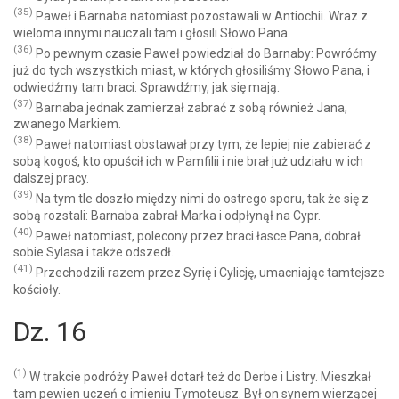
(35)
Paweł i Barnaba natomiast pozostawali w Antiochii. Wraz z
wieloma innymi nauczali tam i głosili Słowo Pana.
(36)
Po pewnym czasie Paweł powiedział do Barnaby: Powróćmy
już do tych wszystkich miast, w których głosiliśmy Słowo Pana, i
odwiedźmy tam braci. Sprawdźmy, jak się mają.
(37)
Barnaba jednak zamierzał zabrać z sobą również Jana,
zwanego Markiem.
(38)
Paweł natomiast obstawał przy tym, że lepiej nie zabierać z
sobą kogoś, kto opuścił ich w Pamfilii i nie brał już udziału w ich
dalszej pracy.
(39)
Na tym tle doszło między nimi do ostrego sporu, tak że się z
sobą rozstali: Barnaba zabrał Marka i odpłynął na Cypr.
(40)
Paweł natomiast, polecony przez braci łasce Pana, dobrał
sobie Sylasa i także odszedł.
(41)
Przechodzili razem przez Syrię i Cylicję, umacniając tamtejsze
kościoły.
Dz. 16
(1)
W trakcie podróży Paweł dotarł też do Derbe i Listry. Mieszkał
tam pewien uczeń o imieniu Tymoteusz. Był on synem wierzącej