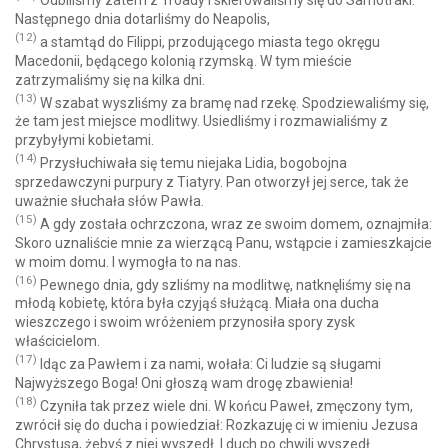
Odbiliśmy zatem z Troady i skierowaliśmy się do Samotraki.
Następnego dnia dotarliśmy do Neapolis,
(12)
a stamtąd do Filippi, przodującego miasta tego okręgu
Macedonii, będącego kolonią rzymską. W tym mieście
zatrzymaliśmy się na kilka dni.
(13)
W szabat wyszliśmy za bramę nad rzekę. Spodziewaliśmy się,
że tam jest miejsce modlitwy. Usiedliśmy i rozmawialiśmy z
przybyłymi kobietami.
(14)
Przysłuchiwała się temu niejaka Lidia, bogobojna
sprzedawczyni purpury z Tiatyry. Pan otworzył jej serce, tak że
uważnie słuchała słów Pawła.
(15)
A gdy została ochrzczona, wraz ze swoim domem, oznajmiła:
Skoro uznaliście mnie za wierzącą Panu, wstąpcie i zamieszkajcie
w moim domu. I wymogła to na nas.
(16)
Pewnego dnia, gdy szliśmy na modlitwę, natknęliśmy się na
młodą kobietę, która była czyjąś służącą. Miała ona ducha
wieszczego i swoim wróżeniem przynosiła spory zysk
właścicielom.
(17)
Idąc za Pawłem i za nami, wołała: Ci ludzie są sługami
Najwyższego Boga! Oni głoszą wam drogę zbawienia!
(18)
Czyniła tak przez wiele dni. W końcu Paweł, zmęczony tym,
zwrócił się do ducha i powiedział: Rozkazuję ci w imieniu Jezusa
Chrystusa, żebyś z niej wyszedł. I duch po chwili wyszedł.