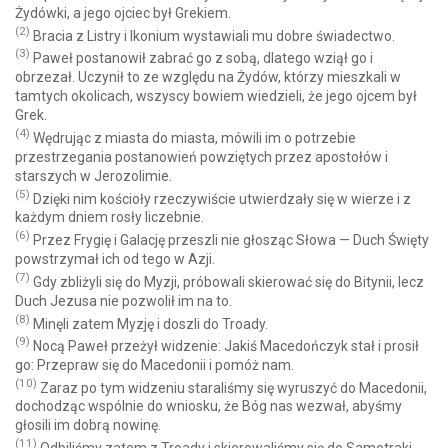
Żydówki, a jego ojciec był Grekiem.
(2)
Bracia z Listry i Ikonium wystawiali mu dobre świadectwo.
(3)
Paweł postanowił zabrać go z sobą, dlatego wziął go i
obrzezał. Uczynił to ze względu na Żydów, którzy mieszkali w
tamtych okolicach, wszyscy bowiem wiedzieli, że jego ojcem był
Grek.
(4)
Wędrując z miasta do miasta, mówili im o potrzebie
przestrzegania postanowień powziętych przez apostołów i
starszych w Jerozolimie.
(5)
Dzięki nim kościoły rzeczywiście utwierdzały się w wierze i z
każdym dniem rosły liczebnie.
(6)
Przez Frygię i Galację przeszli nie głosząc Słowa — Duch Święty
powstrzymał ich od tego w Azji.
(7)
Gdy zbliżyli się do Myzji, próbowali skierować się do Bitynii, lecz
Duch Jezusa nie pozwolił im na to.
(8)
Minęli zatem Myzję i doszli do Troady.
(9)
Nocą Paweł przeżył widzenie: Jakiś Macedończyk stał i prosił
go: Przepraw się do Macedonii i pomóż nam.
(10)
Zaraz po tym widzeniu staraliśmy się wyruszyć do Macedonii,
dochodząc wspólnie do wniosku, że Bóg nas wezwał, abyśmy
głosili im dobrą nowinę.
(11)