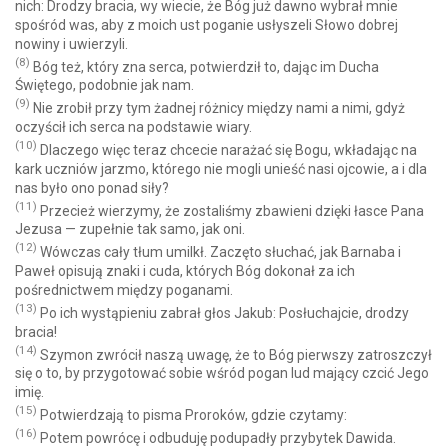
nich: Drodzy bracia, wy wiecie, że Bóg już dawno wybrał mnie
spośród was, aby z moich ust poganie usłyszeli Słowo dobrej
nowiny i uwierzyli.
(8)
Bóg też, który zna serca, potwierdził to, dając im Ducha
Świętego, podobnie jak nam.
(9)
Nie zrobił przy tym żadnej różnicy między nami a nimi, gdyż
oczyścił ich serca na podstawie wiary.
(10)
Dlaczego więc teraz chcecie narażać się Bogu, wkładając na
kark uczniów jarzmo, którego nie mogli unieść nasi ojcowie, a i dla
nas było ono ponad siły?
(11)
Przecież wierzymy, że zostaliśmy zbawieni dzięki łasce Pana
Jezusa — zupełnie tak samo, jak oni.
(12)
Wówczas cały tłum umilkł. Zaczęto słuchać, jak Barnaba i
Paweł opisują znaki i cuda, których Bóg dokonał za ich
pośrednictwem między poganami.
(13)
Po ich wystąpieniu zabrał głos Jakub: Posłuchajcie, drodzy
bracia!
(14)
Szymon zwrócił naszą uwagę, że to Bóg pierwszy zatroszczył
się o to, by przygotować sobie wśród pogan lud mający czcić Jego
imię.
(15)
Potwierdzają to pisma Proroków, gdzie czytamy:
(16)
Potem powrócę i odbuduję podupadły przybytek Dawida.