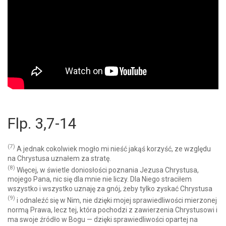
Flp. 3,7-14
(7)
A jednak cokolwiek mogło mi nieść jakąś korzyść, ze względu
na Chrystusa uznałem za stratę.
(8)
Więcej, w świetle doniosłości poznania Jezusa Chrystusa,
mojego Pana, nic się dla mnie nie liczy. Dla Niego straciłem
wszystko i wszystko uznaję za gnój, żeby tylko zyskać Chrystusa
(9)
i odnaleźć się w Nim, nie dzięki mojej sprawiedliwości mierzonej
normą Prawa, lecz tej, która pochodzi z zawierzenia Chrystusowi i
ma swoje źródło w Bogu — dzięki sprawiedliwości opartej na