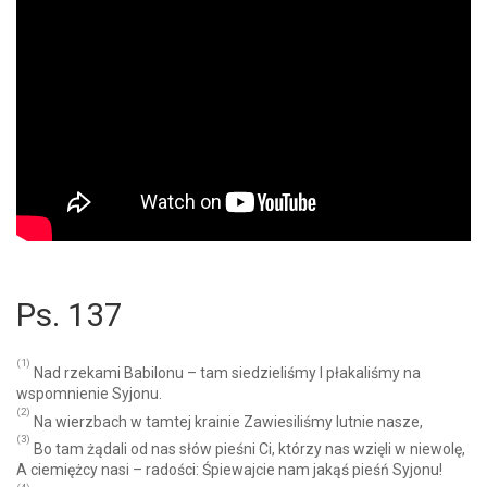
Ps. 137
(1)
Nad rzekami Babilonu – tam siedzieliśmy I płakaliśmy na
wspomnienie Syjonu.
(2)
Na wierzbach w tamtej krainie Zawiesiliśmy lutnie nasze,
(3)
Bo tam żądali od nas słów pieśni Ci, którzy nas wzięli w niewolę,
A ciemiężcy nasi – radości: Śpiewajcie nam jakąś pieśń Syjonu!