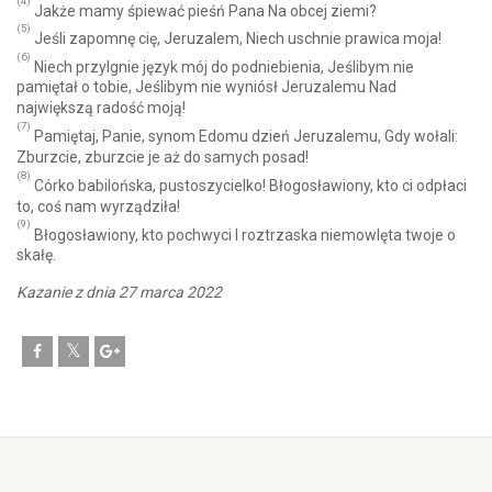
(4)
Jakże mamy śpiewać pieśń Pana Na obcej ziemi?
(5)
Jeśli zapomnę cię, Jeruzalem, Niech uschnie prawica moja!
(6)
Niech przylgnie język mój do podniebienia, Jeślibym nie
pamiętał o tobie, Jeślibym nie wyniósł Jeruzalemu Nad
największą radość moją!
(7)
Pamiętaj, Panie, synom Edomu dzień Jeruzalemu, Gdy wołali:
Zburzcie, zburzcie je aż do samych posad!
(8)
Córko babilońska, pustoszycielko! Błogosławiony, kto ci odpłaci
to, coś nam wyrządziła!
(9)
Błogosławiony, kto pochwyci I roztrzaska niemowlęta twoje o
skałę.
Kazanie z dnia 27 marca 2022