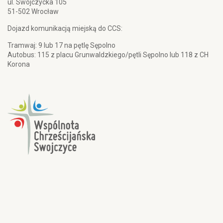
ul. Swojczycka 105
51-502 Wrocław
Dojazd komunikacją miejską do CCS:
Tramwaj: 9 lub 17 na pętlę Sępolno
Autobus: 115 z placu Grunwaldzkiego/pętli Sępolno lub 118 z CH
Korona