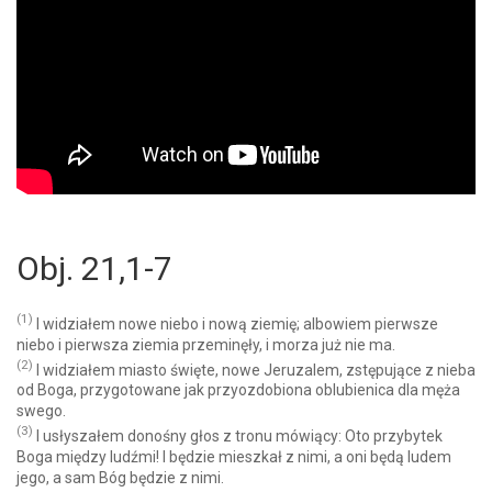
Obj. 21,1-7
(1)
I widziałem nowe niebo i nową ziemię; albowiem pierwsze
niebo i pierwsza ziemia przeminęły, i morza już nie ma.
(2)
I widziałem miasto święte, nowe Jeruzalem, zstępujące z nieba
od Boga, przygotowane jak przyozdobiona oblubienica dla męża
swego.
(3)
I usłyszałem donośny głos z tronu mówiący: Oto przybytek
Boga między ludźmi! I będzie mieszkał z nimi, a oni będą ludem
jego, a sam Bóg będzie z nimi.