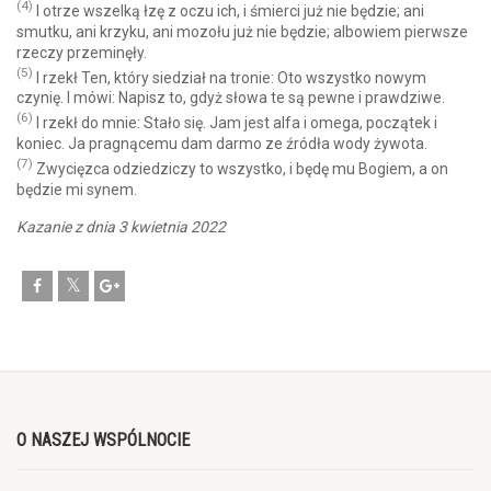
(4)
I otrze wszelką łzę z oczu ich, i śmierci już nie będzie; ani
smutku, ani krzyku, ani mozołu już nie będzie; albowiem pierwsze
rzeczy przeminęły.
(5)
I rzekł Ten, który siedział na tronie: Oto wszystko nowym
czynię. I mówi: Napisz to, gdyż słowa te są pewne i prawdziwe.
(6)
I rzekł do mnie: Stało się. Jam jest alfa i omega, początek i
koniec. Ja pragnącemu dam darmo ze źródła wody żywota.
(7)
Zwycięzca odziedziczy to wszystko, i będę mu Bogiem, a on
będzie mi synem.
Kazanie z dnia 3 kwietnia 2022
O NASZEJ WSPÓLNOCIE