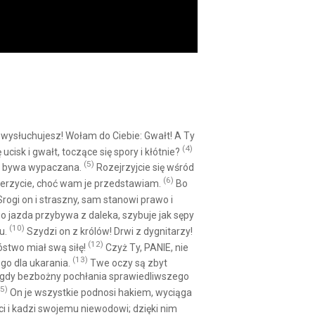
wysłuchujesz! Wołam do Ciebie: Gwałt! A Ty
(4)
isk i gwałt, toczące się spory i kłótnie?
(5)
ie bywa wypaczana.
Rozejrzyjcie się wśród
(6)
wierzycie, choć wam je przedstawiam.
Bo
rogi on i straszny, sam stanowi prawo i
ego jazda przybywa z daleka, szybuje jak sępy
(10)
u.
Szydzi on z królów! Drwi z dygnitarzy!
(12)
óstwo miał swą siłę!
Czyż Ty, PANIE, nie
(13)
go dla ukarania.
Twe oczy są zbyt
z, gdy bezbożny pochłania sprawiedliwszego
5)
On je wszystkie podnosi hakiem, wyciąga
eci i kadzi swojemu niewodowi; dzięki nim