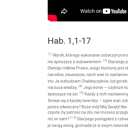
Hab. 1,1-17
(1)
Wyrok, którego wykonanie zobaczył pror
(3)
nie śpieszysz z wybawieniem.
Dlaczego po
Dlatego milknie Prawo, wciąż tłumiony jest
narodów, zauważcie, niech was to zastanowi
oto Ja wzbudzam Chaldejczyków, lud gorzki i
(8)
narzuca władzę.
Jego konie — szybsze niż 
(9)
śpieszące na żer.
Każdy z nich nastawiony
Śmieje się z każdej twierdzy — sypie wał i z
jesteś odwieczny? Boże mój! Mój Święty! Ni
czyste, by patrzeć na zło, nie możesz przyg
(14)
niż on sam?
Dlaczego postąpiłeś z człow
je swoją siecią, gromadzi je w swym niewodz