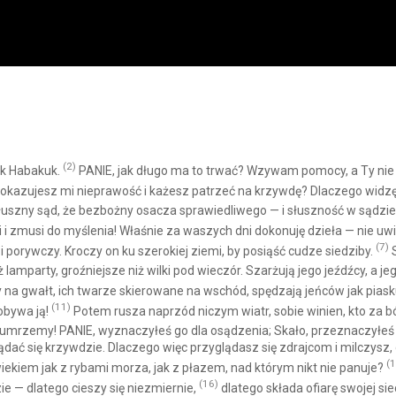
(2)
ok Habakuk.
PANIE, jak długo ma to trwać? Wzywam pomocy, a Ty nie 
kazujesz mi nieprawość i każesz patrzeć na krzywdę? Dlaczego widzę uc
 słuszny sąd, że bezbożny osacza sprawiedliwego — i słuszność w sądz
 i zmusi do myślenia! Właśnie za waszych dni dokonuję dzieła — nie u
(7)
 porywczy. Kroczy on ku szerokiej ziemi, by posiąść cudze siedziby.
S
lamparty, groźniejsze niż wilki pod wieczór. Szarżują jego jeźdźcy, a j
 na gwałt, ich twarze skierowane na wschód, spędzają jeńców jak piask
(11)
dobywa ją!
Potem rusza naprzód niczym wiatr, sobie winien, kto za b
e umrzemy! PANIE, wyznaczyłeś go dla osądzenia; Skało, przeznaczyłeś 
lądać się krzywdzie. Dlaczego więc przyglądasz się zdrajcom i milczys
(1
iekiem jak z rybami morza, jak z płazem, nad którym nikt nie panuje?
(16)
ie — dlatego cieszy się niezmiernie,
dlatego składa ofiarę swojej si