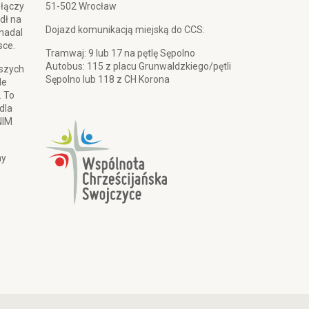
 łączy
51-502 Wrocław
dł na
Dojazd komunikacją miejską do CCS:
 nadal
sce.
Tramwaj: 9 lub 17 na pętlę Sępolno
Autobus: 115 z placu Grunwaldzkiego/pętli
pszych
Sępolno lub 118 z CH Korona
le
. To
dla
NIM
my