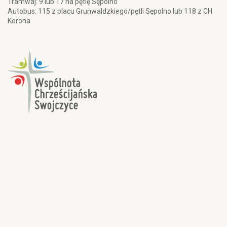
Tramwaj: 9 lub 17 na pętlę Sępolno
Autobus: 115 z placu Grunwaldzkiego/pętli Sępolno lub 118 z CH
Korona