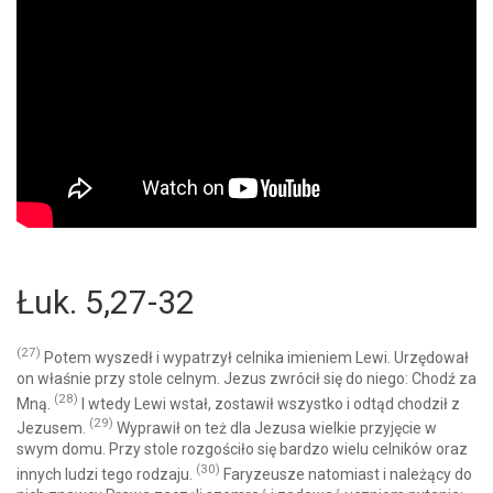
Łuk. 5,27-32
(27)
Potem wyszedł i wypatrzył celnika imieniem Lewi. Urzędował
on właśnie przy stole celnym. Jezus zwrócił się do niego: Chodź za
(28)
Mną.
I wtedy Lewi wstał, zostawił wszystko i odtąd chodził z
(29)
Jezusem.
Wyprawił on też dla Jezusa wielkie przyjęcie w
swym domu. Przy stole rozgościło się bardzo wielu celników oraz
(30)
innych ludzi tego rodzaju.
Faryzeusze natomiast i należący do