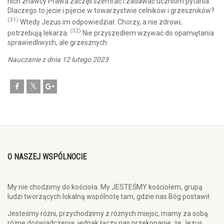
nich znawcy Prawa zaczęli szemrać i zadawać uczniom pytania:
Dlaczego to jecie i pijecie w towarzystwie celników i grzeszników?
(31)
Wtedy Jezus im odpowiedział: Chorzy, a nie zdrowi,
(32)
potrzebują lekarza.
Nie przyszedłem wzywać do opamiętania
sprawiedliwych, ale grzesznych
Nauczanie z dnia 12 lutego 2023
O NASZEJ WSPÓLNOCIE
My nie chodzimy do kościoła. My JESTEŚMY kościołem, grupą
ludzi tworzących lokalną wspólnotę tam, gdzie nas Bóg postawił.
Jesteśmy różni, przychodzimy z różnych miejsc, mamy za sobą
różne doświadczenia, jednak łączy nas przekonanie, że Jezus