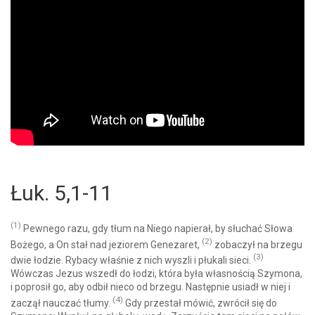
Łuk. 5,1-11
(1)
Pewnego razu, gdy tłum na Niego napierał, by słuchać Słowa
(2)
Bożego, a On stał nad jeziorem Genezaret,
zobaczył na brzegu
(3)
dwie łodzie. Rybacy właśnie z nich wyszli i płukali sieci.
Wówczas Jezus wszedł do łodzi, która była własnością Szymona,
i poprosił go, aby odbił nieco od brzegu. Następnie usiadł w niej i
(4)
zaczął nauczać tłumy.
Gdy przestał mówić, zwrócił się do