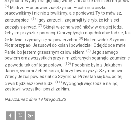
Szymona: Wypłyń na głęboką wodę. Zarzućcie tam sieci na połów.
(5)
Mistrzu — odpowiedział Szymon — całą noc ciężko
pracowaliśmy i nic nie złowiliśmy; ale ponieważ Ty to mówisz,
(6)
zarzucę sieci.
I gdy zarzucili, zagarnęli tyle ryb, że ich sieci
(7)
zaczęły się rwać.
Skinęli więc na wspólników w drugiej łodzi,
żeby im przyszli z pomocą. Ci przypłynęli i napełnili obie łodzie, tak
(8)
że ledwie trzymały się na powierzchni.
Na ten widok Szymon
Piotr przypadł Jezusowi do kolan i powiedział: Odejdź ode mnie,
(9)
Panie, bo jestem grzesznym człowiekiem.
Jego samego
bowiem oraz wszystkich przy nim zebranych ogarnęło zdumienie
(10)
z powodu tak obfitego połowu.
Podobnie było z Jakubem i
Janem, synami Zebedeusza, którzy towarzyszyli Szymonowi.
Wtedy Jezus powiedział do Szymona: Przestań się bać, od tej
(11)
chwili będziesz łowił ludzi.
Wyciągnęli więc łodzie na ląd,
zostawili wszystko i poszli za Nim.
Nauczanie z dnia 19 lutego 2023