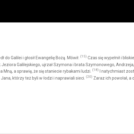
(15)
 do Galilei i głosił Ewangelię Bożą. Mówił:
Czas się wypełnił i bliski
eziora Galilejskiego, ujrzał Szymona i brata Szymonowego, Andrzeja, j
(18)
a Mną, a sprawię, że się staniecie rybakami ludzi.
I natychmiast zosta
(20)
ana, którzy też byli w łodzi i naprawiali sieci.
Zaraz ich powołał, a 