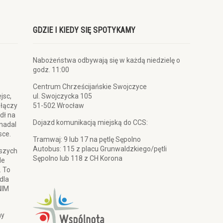
GDZIE I KIEDY SIĘ SPOTYKAMY
Nabożeństwa odbywają się w każdą niedzielę o
godz. 11:00
Centrum Chrześcijańskie Swojczyce
jsc,
ul. Swojczycka 105
 łączy
51-502 Wrocław
dł na
Dojazd komunikacją miejską do CCS:
 nadal
sce.
Tramwaj: 9 lub 17 na pętlę Sępolno
Autobus: 115 z placu Grunwaldzkiego/pętli
pszych
Sępolno lub 118 z CH Korona
le
. To
dla
NIM
my