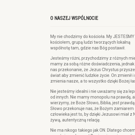
O NASZEJ WSPÓLNOCIE
My nie chodzimy do kościoła. My JESTEŚMY
kościołem, grupą ludzi tworzących lokalną
wspólnotę tam, gdzie nas Bóg postawił.
Jesteśmy różni, przychodzimy z różnych mie
mamy za sobą różne doświadczenia, jednak
nas przekonanie, że Jezus Chrystus przysze
świat aby zmienić ludzkie życie. On zmienił i
zmienia nasze, a to wszystko dzięki Bożej ła
Nie jesteśmy idealni i nie uważamy się za le
od innych. Nie mamy monopolu na prawdę, a
wierzymy, że Boże Słowo, Biblia, jest prawdą
Słowo przekonuje nas, że Bożym zamiarem 
człowieka jest to, by dzięki Jezusowi miał z 
żywą, autentyczną relację.
Nie ma nikogo takiego jak ON. Dlatego chce