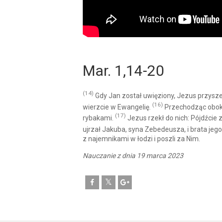
Mar. 1,14-20
(14)
Gdy Jan został uwięziony, Jezus przyszedł
(16)
wierzcie w Ewangelię.
Przechodząc obok J
(17)
rybakami.
Jezus rzekł do nich: Pójdźcie z
ujrzał Jakuba, syna Zebedeusza, i brata jego J
z najemnikami w łodzi i poszli za Nim.
Nauczanie z dnia 19 marca 2023