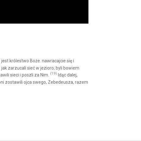
e jest królestwo Boże. nawracajcie się i
ak zarzucali sieć w jezioro; byli bowiem
(19)
wili sieci i poszli za Nim.
Idąc dalej,
oni zostawili ojca swego, Zebedeusza, razem