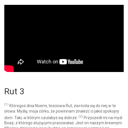
Rut 3
(1)
Któregoś dnia Noemi, teściowa Rut, zwróciła się do niej w te
słowa: Myślę, moja córko, że powinnam znaleźć ci jakiś spokojny
(2)
dom. Taki, w którym czułabyś się dobrze.
Przyszedł mi na myśl
Boaz, z którego służącymi pracowałaś. Jest on naszym krewnym.