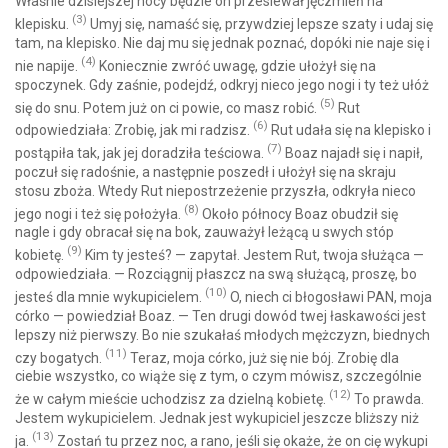
Właśnie dzisiejszej nocy będzie on przesiewał jęczmień na
(3)
klepisku.
Umyj się, namaść się, przywdziej lepsze szaty i udaj się
tam, na klepisko. Nie daj mu się jednak poznać, dopóki nie naje się i
(4)
nie napije.
Koniecznie zwróć uwagę, gdzie ułożył się na
spoczynek. Gdy zaśnie, podejdź, odkryj nieco jego nogi i ty też ułóż
(5)
się do snu. Potem już on ci powie, co masz robić.
Rut
(6)
odpowiedziała: Zrobię, jak mi radzisz.
Rut udała się na klepisko i
(7)
postąpiła tak, jak jej doradziła teściowa.
Boaz najadł się i napił,
poczuł się radośnie, a następnie poszedł i ułożył się na skraju
stosu zboża. Wtedy Rut niepostrzeżenie przyszła, odkryła nieco
(8)
jego nogi i też się położyła.
Około północy Boaz obudził się
nagle i gdy obracał się na bok, zauważył leżącą u swych stóp
(9)
kobietę.
Kim ty jesteś? — zapytał. Jestem Rut, twoja służąca —
odpowiedziała. — Rozciągnij płaszcz na swą służącą, proszę, bo
(10)
jesteś dla mnie wykupicielem.
O, niech ci błogosławi PAN, moja
córko — powiedział Boaz. — Ten drugi dowód twej łaskawości jest
lepszy niż pierwszy. Bo nie szukałaś młodych mężczyzn, biednych
(11)
czy bogatych.
Teraz, moja córko, już się nie bój. Zrobię dla
ciebie wszystko, co wiąże się z tym, o czym mówisz, szczególnie
(12)
że w całym mieście uchodzisz za dzielną kobietę.
To prawda.
Jestem wykupicielem. Jednak jest wykupiciel jeszcze bliższy niż
(13)
ja.
Zostań tu przez noc, a rano, jeśli się okaże, że on cię wykupi