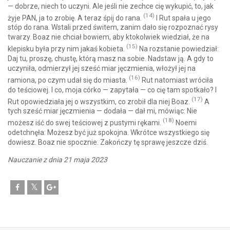
— dobrze, niech to uczyni. Ale jeśli nie zechce cię wykupić, to, jak
(14)
żyje PAN, ja to zrobię. A teraz śpij do rana.
I Rut spała u jego
stóp do rana. Wstali przed świtem, zanim dało się rozpoznać rysy
twarzy. Boaz nie chciał bowiem, aby ktokolwiek wiedział, że na
(15)
klepisku była przy nim jakaś kobieta.
Na rozstanie powiedział:
Daj tu, proszę, chustę, którą masz na sobie. Nadstaw ją. A gdy to
uczyniła, odmierzył jej sześć miar jęczmienia, włożył jej na
(16)
ramiona, po czym udał się do miasta.
Rut natomiast wróciła
do teściowej. I co, moja córko — zapytała — co cię tam spotkało? I
(17)
Rut opowiedziała jej o wszystkim, co zrobił dla niej Boaz.
A
tych sześć miar jęczmienia — dodała — dał mi, mówiąc: Nie
(18)
możesz iść do swej teściowej z pustymi rękami.
Noemi
odetchnęła: Możesz być już spokojna. Wkrótce wszystkiego się
dowiesz. Boaz nie spocznie. Zakończy tę sprawę jeszcze dziś.
Nauczanie z dnia 21 maja 2023