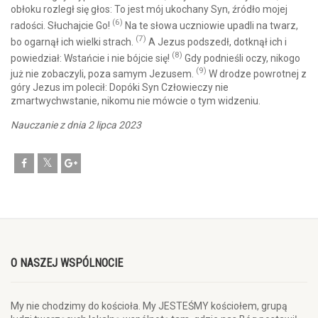
obłoku rozległ się głos: To jest mój ukochany Syn, źródło mojej
(6)
radości. Słuchajcie Go!
Na te słowa uczniowie upadli na twarz,
(7)
bo ogarnął ich wielki strach.
A Jezus podszedł, dotknął ich i
(8)
powiedział: Wstańcie i nie bójcie się!
Gdy podnieśli oczy, nikogo
(9)
już nie zobaczyli, poza samym Jezusem.
W drodze powrotnej z
góry Jezus im polecił: Dopóki Syn Człowieczy nie
zmartwychwstanie, nikomu nie mówcie o tym widzeniu.
Nauczanie z dnia 2 lipca 2023
O NASZEJ WSPÓLNOCIE
My nie chodzimy do kościoła. My JESTEŚMY kościołem, grupą