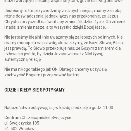
ludzi tworzących lokalną wspólnotę tam, gdzie nas Bóg postawił.
Jesteśmy różni, przychodzimy z różnych miejsc, mamy za sobą
różne doświadczenia, jednak łączy nas przekonanie, że Jezus
Chrystus przyszedł na świat aby zmienić ludzkie życie. On zmienił
i nadal zmienia nasze, a to wszystko dzięki Bożej łasce.
Nie jesteśmy idealni i nie uważamy się za lepszych od innych. Nie
mamy monopolu na prawdę, ale wierzymy, że Boże Słowo, Biblia,
jest prawdą. To Słowo przekonuje nas, że Bożym zamiarem dla
człowieka jest to, by dzięki Jezusowi miał z NIM żywą,
autentyczną relację.
Nie ma nikogo takiego jak ON. Dlatego chcemy uczyć się
zachwycać Bogiem i przejmować ludźmi.
GDZIE I KIEDY SIĘ SPOTYKAMY
Nabożeństwa odbywają się w każdą niedzielę o godz. 11:00
Centrum Chrześcijańskie Swojczyce
ul. Swojczycka 105
51-502 Wrocław