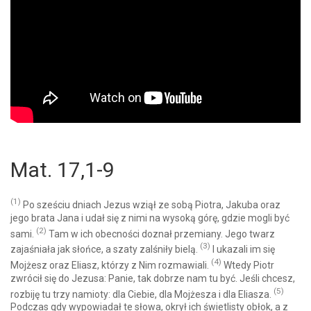
Mat. 17,1-9
(1)
Po sześciu dniach Jezus wziął ze sobą Piotra, Jakuba oraz
jego brata Jana i udał się z nimi na wysoką górę, gdzie mogli być
(2)
sami.
Tam w ich obecności doznał przemiany. Jego twarz
(3)
zajaśniała jak słońce, a szaty zalśniły bielą.
I ukazali im się
(4)
Mojżesz oraz Eliasz, którzy z Nim rozmawiali.
Wtedy Piotr
zwrócił się do Jezusa: Panie, tak dobrze nam tu być. Jeśli chcesz,
(5)
rozbiję tu trzy namioty: dla Ciebie, dla Mojżesza i dla Eliasza.
Podczas gdy wypowiadał te słowa, okrył ich świetlisty obłok, a z