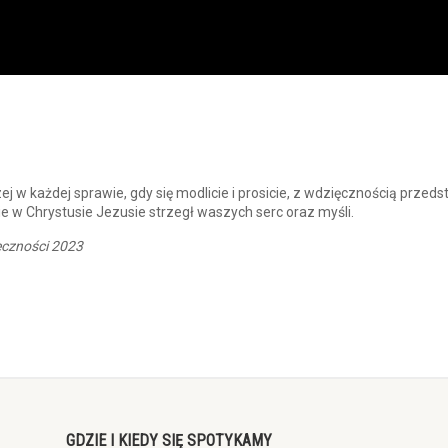
ej w każdej sprawie, gdy się modlicie i prosicie, z wdzięcznością przed
ie w Chrystusie Jezusie strzegł waszych serc oraz myśli.
ęczności 2023
GDZIE I KIEDY SIĘ SPOTYKAMY