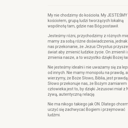
My nie chodzimy do kościoła. My JESTEŚMY
kościołem, grupą ludzi tworzących lokalną
wspólnotę tam, gdzie nas Bóg postawił.
Jesteśmy różni, przychodzimy z różnych mie
mamy za sobą różne doświadczenia, jednak
nas przekonanie, że Jezus Chrystus przysze
świat aby zmienić ludzkie życie. On zmienił i
zmienia nasze, a to wszystko dzięki Bożej ła
Nie jesteśmy idealni i nie uważamy się za le
od innych. Nie mamy monopolu na prawdę, a
wierzymy, że Boże Słowo, Biblia, jest prawdą
Słowo przekonuje nas, że Bożym zamiarem 
człowieka jest to, by dzięki Jezusowi miał z 
żywą, autentyczną relację.
Nie ma nikogo takiego jak ON. Dlatego chce
uczyć się zachwycać Bogiem i przejmować
ludźmi.