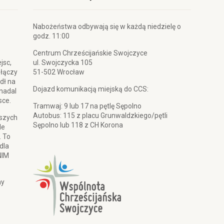
Nabożeństwa odbywają się w każdą niedzielę o
godz. 11:00
Centrum Chrześcijańskie Swojczyce
jsc,
ul. Swojczycka 105
 łączy
51-502 Wrocław
dł na
Dojazd komunikacją miejską do CCS:
 nadal
sce.
Tramwaj: 9 lub 17 na pętlę Sępolno
Autobus: 115 z placu Grunwaldzkiego/pętli
pszych
Sępolno lub 118 z CH Korona
le
. To
dla
NIM
my