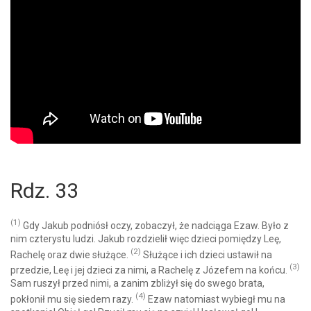
Rdz. 33
(1)
Gdy Jakub podniósł oczy, zobaczył, że nadciąga Ezaw. Było z
nim czterystu ludzi. Jakub rozdzielił więc dzieci pomiędzy Leę,
(2)
Rachelę oraz dwie służące.
Służące i ich dzieci ustawił na
(3)
przedzie, Leę i jej dzieci za nimi, a Rachelę z Józefem na końcu.
Sam ruszył przed nimi, a zanim zbliżył się do swego brata,
(4)
pokłonił mu się siedem razy.
Ezaw natomiast wybiegł mu na