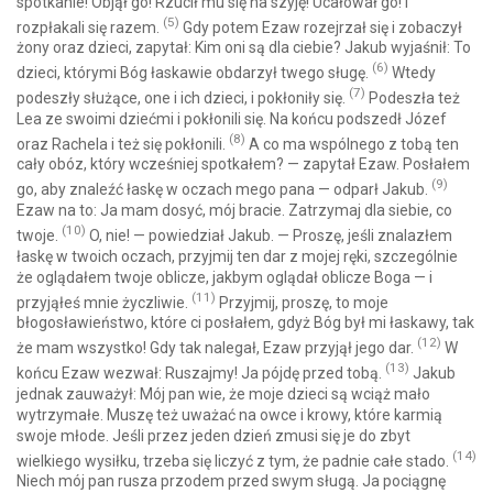
spotkanie! Objął go! Rzucił mu się na szyję! Ucałował go! I
(5)
rozpłakali się razem.
Gdy potem Ezaw rozejrzał się i zobaczył
żony oraz dzieci, zapytał: Kim oni są dla ciebie? Jakub wyjaśnił: To
(6)
dzieci, którymi Bóg łaskawie obdarzył twego sługę.
Wtedy
(7)
podeszły służące, one i ich dzieci, i pokłoniły się.
Podeszła też
Lea ze swoimi dziećmi i pokłonili się. Na końcu podszedł Józef
(8)
oraz Rachela i też się pokłonili.
A co ma wspólnego z tobą ten
cały obóz, który wcześniej spotkałem? — zapytał Ezaw. Posłałem
(9)
go, aby znaleźć łaskę w oczach mego pana — odparł Jakub.
Ezaw na to: Ja mam dosyć, mój bracie. Zatrzymaj dla siebie, co
(10)
twoje.
O, nie! — powiedział Jakub. — Proszę, jeśli znalazłem
łaskę w twoich oczach, przyjmij ten dar z mojej ręki, szczególnie
że oglądałem twoje oblicze, jakbym oglądał oblicze Boga — i
(11)
przyjąłeś mnie życzliwie.
Przyjmij, proszę, to moje
błogosławieństwo, które ci posłałem, gdyż Bóg był mi łaskawy, tak
(12)
że mam wszystko! Gdy tak nalegał, Ezaw przyjął jego dar.
W
(13)
końcu Ezaw wezwał: Ruszajmy! Ja pójdę przed tobą.
Jakub
jednak zauważył: Mój pan wie, że moje dzieci są wciąż mało
wytrzymałe. Muszę też uważać na owce i krowy, które karmią
swoje młode. Jeśli przez jeden dzień zmusi się je do zbyt
(14)
wielkiego wysiłku, trzeba się liczyć z tym, że padnie całe stado.
Niech mój pan rusza przodem przed swym sługą. Ja pociągnę