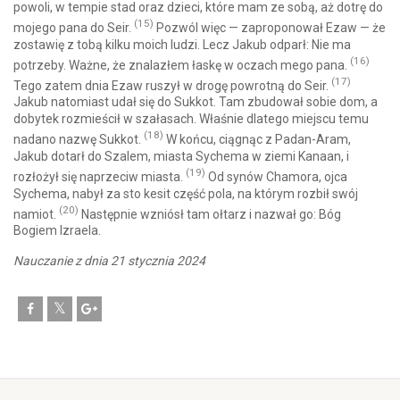
powoli, w tempie stad oraz dzieci, które mam ze sobą, aż dotrę do
(15)
mojego pana do Seir.
Pozwól więc — zaproponował Ezaw — że
zostawię z tobą kilku moich ludzi. Lecz Jakub odparł: Nie ma
(16)
potrzeby. Ważne, że znalazłem łaskę w oczach mego pana.
(17)
Tego zatem dnia Ezaw ruszył w drogę powrotną do Seir.
Jakub natomiast udał się do Sukkot. Tam zbudował sobie dom, a
dobytek rozmieścił w szałasach. Właśnie dlatego miejscu temu
(18)
nadano nazwę Sukkot.
W końcu, ciągnąc z Padan-Aram,
Jakub dotarł do Szalem, miasta Sychema w ziemi Kanaan, i
(19)
rozłożył się naprzeciw miasta.
Od synów Chamora, ojca
Sychema, nabył za sto kesit część pola, na którym rozbił swój
(20)
namiot.
Następnie wzniósł tam ołtarz i nazwał go: Bóg
Bogiem Izraela.
Nauczanie z dnia 21 stycznia 2024