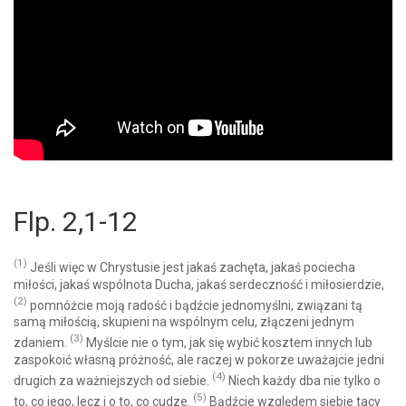
Flp. 2,1-12
(1)
Jeśli więc w Chrystusie jest jakaś zachęta, jakaś pociecha
miłości, jakaś wspólnota Ducha, jakaś serdeczność i miłosierdzie,
(2)
pomnóżcie moją radość i bądźcie jednomyślni, związani tą
samą miłością, skupieni na wspólnym celu, złączeni jednym
(3)
zdaniem.
Myślcie nie o tym, jak się wybić kosztem innych lub
zaspokoić własną próżność, ale raczej w pokorze uważajcie jedni
(4)
drugich za ważniejszych od siebie.
Niech każdy dba nie tylko o
(5)
to, co jego, lecz i o to, co cudze.
Bądźcie względem siebie tacy