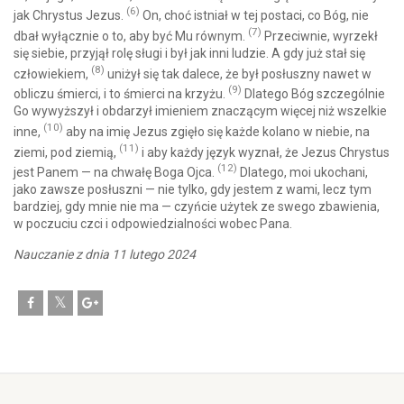
(6)
jak Chrystus Jezus.
On, choć istniał w tej postaci, co Bóg, nie
(7)
dbał wyłącznie o to, aby być Mu równym.
Przeciwnie, wyrzekł
się siebie, przyjął rolę sługi i był jak inni ludzie. A gdy już stał się
(8)
człowiekiem,
uniżył się tak dalece, że był posłuszny nawet w
(9)
obliczu śmierci, i to śmierci na krzyżu.
Dlatego Bóg szczególnie
Go wywyższył i obdarzył imieniem znaczącym więcej niż wszelkie
(10)
inne,
aby na imię Jezus zgięło się każde kolano w niebie, na
(11)
ziemi, pod ziemią,
i aby każdy język wyznał, że Jezus Chrystus
(12)
jest Panem — na chwałę Boga Ojca.
Dlatego, moi ukochani,
jako zawsze posłuszni — nie tylko, gdy jestem z wami, lecz tym
bardziej, gdy mnie nie ma — czyńcie użytek ze swego zbawienia,
w poczuciu czci i odpowiedzialności wobec Pana.
Nauczanie z dnia 11 lutego 2024