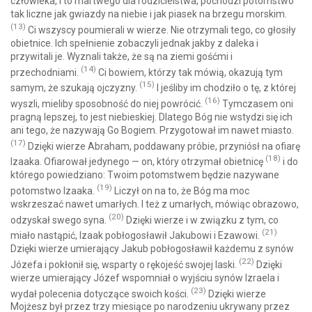
człowieka, i to martwego dla rodzicielstwa, pochodzi potomstwo
tak liczne jak gwiazdy na niebie i jak piasek na brzegu morskim.
(13)
Ci wszyscy poumierali w wierze. Nie otrzymali tego, co głosiły
obietnice. Ich spełnienie zobaczyli jednak jakby z daleka i
przywitali je. Wyznali także, że są na ziemi gośćmi i
(14)
przechodniami.
Ci bowiem, którzy tak mówią, okazują tym
(15)
samym, że szukają ojczyzny.
I jeśliby im chodziło o tę, z której
(16)
wyszli, mieliby sposobność do niej powrócić.
Tymczasem oni
pragną lepszej, to jest niebieskiej. Dlatego Bóg nie wstydzi się ich
ani tego, że nazywają Go Bogiem. Przygotował im nawet miasto.
(17)
Dzięki wierze Abraham, poddawany próbie, przyniósł na ofiarę
(18)
Izaaka. Ofiarował jedynego — on, który otrzymał obietnicę
i do
którego powiedziano: Twoim potomstwem będzie nazywane
(19)
potomstwo Izaaka.
Liczył on na to, że Bóg ma moc
wskrzeszać nawet umarłych. I też z umarłych, mówiąc obrazowo,
(20)
odzyskał swego syna.
Dzięki wierze i w związku z tym, co
(21)
miało nastąpić, Izaak pobłogosławił Jakubowi i Ezawowi.
Dzięki wierze umierający Jakub pobłogosławił każdemu z synów
(22)
Józefa i pokłonił się, wsparty o rękojeść swojej laski.
Dzięki
wierze umierający Józef wspomniał o wyjściu synów Izraela i
(23)
wydał polecenia dotyczące swoich kości.
Dzięki wierze
Mojżesz był przez trzy miesiące po narodzeniu ukrywany przez