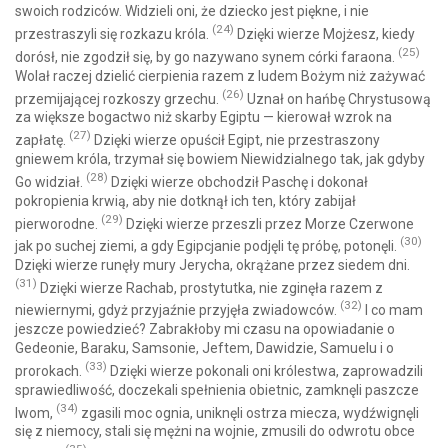
swoich rodziców. Widzieli oni, że dziecko jest piękne, i nie
(24)
przestraszyli się rozkazu króla.
Dzięki wierze Mojżesz, kiedy
(25)
dorósł, nie zgodził się, by go nazywano synem córki faraona.
Wolał raczej dzielić cierpienia razem z ludem Bożym niż zażywać
(26)
przemijającej rozkoszy grzechu.
Uznał on hańbę Chrystusową
za większe bogactwo niż skarby Egiptu — kierował wzrok na
(27)
zapłatę.
Dzięki wierze opuścił Egipt, nie przestraszony
gniewem króla, trzymał się bowiem Niewidzialnego tak, jak gdyby
(28)
Go widział.
Dzięki wierze obchodził Paschę i dokonał
pokropienia krwią, aby nie dotknął ich ten, który zabijał
(29)
pierworodne.
Dzięki wierze przeszli przez Morze Czerwone
(30)
jak po suchej ziemi, a gdy Egipcjanie podjęli tę próbę, potonęli.
Dzięki wierze runęły mury Jerycha, okrążane przez siedem dni.
(31)
Dzięki wierze Rachab, prostytutka, nie zginęła razem z
(32)
niewiernymi, gdyż przyjaźnie przyjęła zwiadowców.
I co mam
jeszcze powiedzieć? Zabrakłoby mi czasu na opowiadanie o
Gedeonie, Baraku, Samsonie, Jeftem, Dawidzie, Samuelu i o
(33)
prorokach.
Dzięki wierze pokonali oni królestwa, zaprowadzili
sprawiedliwość, doczekali spełnienia obietnic, zamknęli paszcze
(34)
lwom,
zgasili moc ognia, uniknęli ostrza miecza, wydźwignęli
się z niemocy, stali się mężni na wojnie, zmusili do odwrotu obce