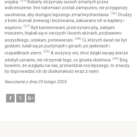
(35)
wojska.
Kobiety otrzymały swoich zmarłych przez
wskrzeszenie. Inni natomiast zostali zamęczeni, nie przyjąwszy
(36)
uwolnienia, aby dostąpić lepszego zmartwychwstania.
Drudzy
z kolei doznali zniewag i biczowania, zakuwano ich w kajdany i
(37)
więziono.
Byli kamienowani, przerzynani piłą, zabijani
mieczem, błąkali się w owczych i kozich skórach, pozbawieni
(38)
wszystkiego, uciskani, poniewierani.
Ci, których świat nie był
godzien, tułali się po pustyniach i górach, po jaskiniach i
(39)
rozpadlinach ziemi.
A wszyscy oni, choć dzięki swojej wierze
(40)
zdobyli uznanie, nie otrzymali tego, co głosiła obietnica.
Bóg
bowiem, ze względu na nas, przewidział coś lepszego, to znaczy,
by doprowadzić ich do doskonałości wraz z nami.
Nauczanie z dnia 23 lutego 2025