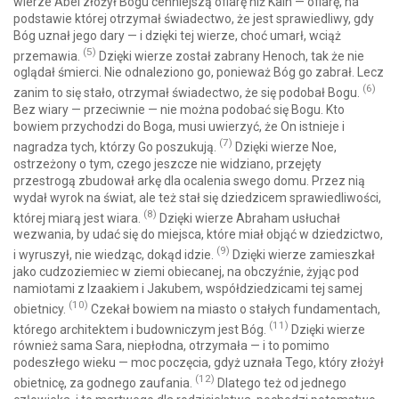
wierze Abel złożył Bogu cenniejszą ofiarę niż Kain — ofiarę, na
podstawie której otrzymał świadectwo, że jest sprawiedliwy, gdy
Bóg uznał jego dary — i dzięki tej wierze, choć umarł, wciąż
(5)
przemawia.
Dzięki wierze został zabrany Henoch, tak że nie
oglądał śmierci. Nie odnaleziono go, ponieważ Bóg go zabrał. Lecz
(6)
zanim to się stało, otrzymał świadectwo, że się podobał Bogu.
Bez wiary — przeciwnie — nie można podobać się Bogu. Kto
bowiem przychodzi do Boga, musi uwierzyć, że On istnieje i
(7)
nagradza tych, którzy Go poszukują.
Dzięki wierze Noe,
ostrzeżony o tym, czego jeszcze nie widziano, przejęty
przestrogą zbudował arkę dla ocalenia swego domu. Przez nią
wydał wyrok na świat, ale też stał się dziedzicem sprawiedliwości,
(8)
której miarą jest wiara.
Dzięki wierze Abraham usłuchał
wezwania, by udać się do miejsca, które miał objąć w dziedzictwo,
(9)
i wyruszył, nie wiedząc, dokąd idzie.
Dzięki wierze zamieszkał
jako cudzoziemiec w ziemi obiecanej, na obczyźnie, żyjąc pod
namiotami z Izaakiem i Jakubem, współdziedzicami tej samej
(10)
obietnicy.
Czekał bowiem na miasto o stałych fundamentach,
(11)
którego architektem i budowniczym jest Bóg.
Dzięki wierze
również sama Sara, niepłodna, otrzymała — i to pomimo
podeszłego wieku — moc poczęcia, gdyż uznała Tego, który złożył
(12)
obietnicę, za godnego zaufania.
Dlatego też od jednego