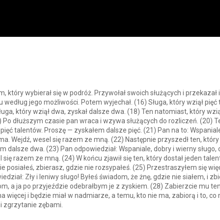
, który wybierał się w podróż. Przywołał swoich służących i przekazał 
edług jego możliwości. Potem wyjechał. (16) Sługa, który wziął pięć 
sługa, który wziął dwa, zyskał dalsze dwa. (18) Ten natomiast, który wzi
) Po dłuższym czasie pan wraca i wzywa służących do rozliczeń. (20) Ten
 pięć talentów. Proszę — zyskałem dalsze pięć. (21) Pan na to: Wspaniale
ma. Wejdź, wesel się razem ze mną. (22) Następnie przyszedł ten, który
m dalsze dwa. (23) Pan odpowiedział: Wspaniale, dobry i wierny sługo,
 się razem ze mną. (24) W końcu zjawił się ten, który dostał jeden tale
e posiałeś, zbierasz, gdzie nie rozsypałeś. (25) Przestraszyłem się wię
dział: Zły i leniwy sługo! Byłeś świadom, że żnę, gdzie nie siałem, i z
, a ja po przyjeździe odebrałbym je z zyskiem. (28) Zabierzcie mu ten 
 więcej i będzie miał w nadmiarze, a temu, kto nie ma, zabiorą i to, c
i zgrzytanie zębami.