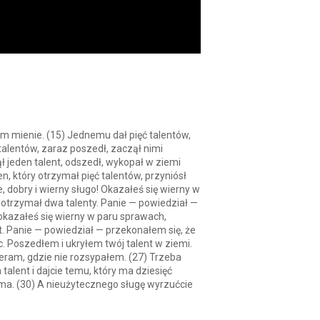
im mienie. (15) Jednemu dał pięć talentów,
talentów, zaraz poszedł, zaczął nimi
ął jeden talent, odszedł, wykopał w ziemi
, który otrzymał pięć talentów, przyniósł
, dobry i wierny sługo! Okazałeś się wierny w
 otrzymał dwa talenty. Panie — powiedział —
 okazałeś się wierny w paru sprawach,
nt. Panie — powiedział — przekonałem się, że
c. Poszedłem i ukryłem twój talent w ziemi.
bieram, gdzie nie rozsypałem. (27) Trzeba
talent i dajcie temu, który ma dziesięć
o ma. (30) A nieużytecznego sługę wyrzućcie