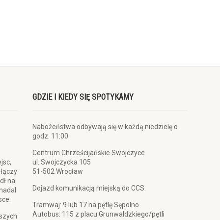
GDZIE I KIEDY SIĘ SPOTYKAMY
Nabożeństwa odbywają się w każdą niedzielę o
godz. 11:00
Centrum Chrześcijańskie Swojczyce
jsc,
ul. Swojczycka 105
 łączy
51-502 Wrocław
dł na
Dojazd komunikacją miejską do CCS:
 nadal
sce.
Tramwaj: 9 lub 17 na pętlę Sępolno
Autobus: 115 z placu Grunwaldzkiego/pętli
pszych