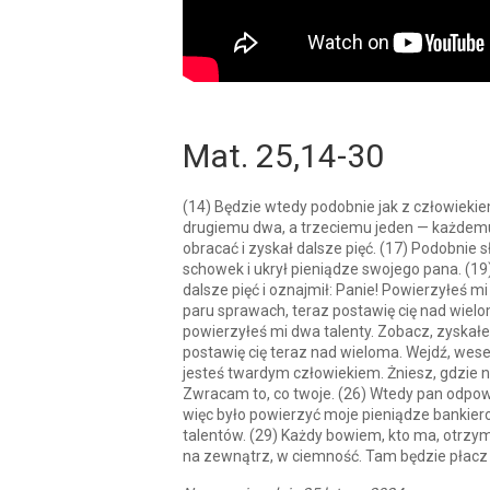
Mat. 25,14-30
(14) Będzie wtedy podobnie jak z człowiekiem
drugiemu dwa, a trzeciemu jeden — każdemu w
obracać i zyskał dalsze pięć. (17) Podobnie 
schowek i ukrył pieniądze swojego pana. (19
dalsze pięć i oznajmił: Panie! Powierzyłeś mi
paru sprawach, teraz postawię cię nad wielo
powierzyłeś mi dwa talenty. Zobacz, zyskałe
postawię cię teraz nad wieloma. Wejdź, wesel
jesteś twardym człowiekiem. Żniesz, gdzie ni
Zwracam to, co twoje. (26) Wtedy pan odpowie
więc było powierzyć moje pieniądze bankierom
talentów. (29) Każdy bowiem, kto ma, otrzyma
na zewnątrz, w ciemność. Tam będzie płacz 