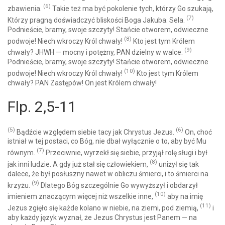
(6)
zbawienia.
Takie też ma być pokolenie tych, którzy Go szukają,
(7)
Którzy pragną doświadczyć bliskości Boga Jakuba. Sela.
Podnieście, bramy, swoje szczyty! Stańcie otworem, odwieczne
(8)
podwoje! Niech wkroczy Król chwały!
Kto jest tym Królem
(9)
chwały? JHWH — mocny i potężny, PAN dzielny w walce.
Podnieście, bramy, swoje szczyty! Stańcie otworem, odwieczne
(10)
podwoje! Niech wkroczy Król chwały!
Kto jest tym Królem
chwały? PAN Zastępów! On jest Królem chwały!
Flp. 2,5-11
(5)
(6)
Bądźcie względem siebie tacy jak Chrystus Jezus.
On, choć
istniał w tej postaci, co Bóg, nie dbał wyłącznie o to, aby być Mu
(7)
równym.
Przeciwnie, wyrzekł się siebie, przyjął rolę sługi i był
(8)
jak inni ludzie. A gdy już stał się człowiekiem,
uniżył się tak
dalece, że był posłuszny nawet w obliczu śmierci, i to śmierci na
(9)
krzyżu.
Dlatego Bóg szczególnie Go wywyższył i obdarzył
(10)
imieniem znaczącym więcej niż wszelkie inne,
aby na imię
(11)
Jezus zgięło się każde kolano w niebie, na ziemi, pod ziemią,
i
aby każdy język wyznał, że Jezus Chrystus jest Panem — na