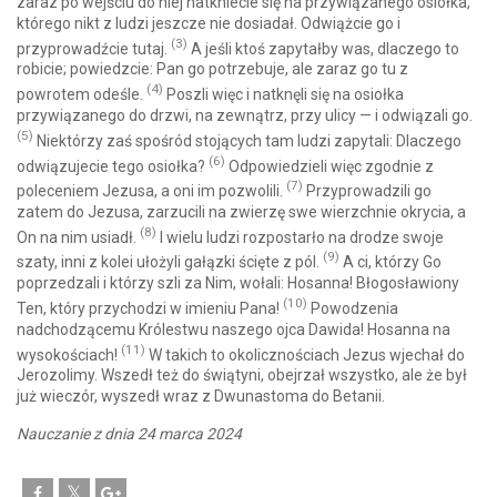
zaraz po wejściu do niej natkniecie się na przywiązanego osiołka,
którego nikt z ludzi jeszcze nie dosiadał. Odwiążcie go i
(3)
przyprowadźcie tutaj.
A jeśli ktoś zapytałby was, dlaczego to
robicie; powiedzcie: Pan go potrzebuje, ale zaraz go tu z
(4)
powrotem odeśle.
Poszli więc i natknęli się na osiołka
przywiązanego do drzwi, na zewnątrz, przy ulicy — i odwiązali go.
(5)
Niektórzy zaś spośród stojących tam ludzi zapytali: Dlaczego
(6)
odwiązujecie tego osiołka?
Odpowiedzieli więc zgodnie z
(7)
poleceniem Jezusa, a oni im pozwolili.
Przyprowadzili go
zatem do Jezusa, zarzucili na zwierzę swe wierzchnie okrycia, a
(8)
On na nim usiadł.
I wielu ludzi rozpostarło na drodze swoje
(9)
szaty, inni z kolei ułożyli gałązki ścięte z pól.
A ci, którzy Go
poprzedzali i którzy szli za Nim, wołali: Hosanna! Błogosławiony
(10)
Ten, który przychodzi w imieniu Pana!
Powodzenia
nadchodzącemu Królestwu naszego ojca Dawida! Hosanna na
(11)
wysokościach!
W takich to okolicznościach Jezus wjechał do
Jerozolimy. Wszedł też do świątyni, obejrzał wszystko, ale że był
już wieczór, wyszedł wraz z Dwunastoma do Betanii.
Nauczanie z dnia 24 marca 2024