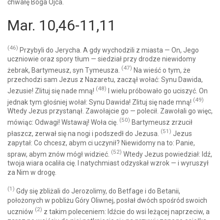
chwałę Boga Ojca.
Mar. 10,46-11,11
(46)
Przybyli do Jerycha. A gdy wychodzili z miasta — On, Jego
uczniowie oraz spory tłum — siedział przy drodze niewidomy
(47)
żebrak, Bartymeusz, syn Tymeusza.
Na wieść o tym, że
przechodzi sam Jezus z Nazaretu, zaczął wołać: Synu Dawida,
(48)
Jezusie! Zlituj się nade mną!
I wielu próbowało go uciszyć. On
(49)
jednak tym głośniej wołał: Synu Dawida! Zlituj się nade mną!
Wtedy Jezus przystanął. Zawołajcie go — polecił. Zawołali go więc,
(50)
mówiąc: Odwagi! Wstawaj! Woła cię.
Bartymeusz zrzucił
(51)
płaszcz, zerwał się na nogi i podszedł do Jezusa.
Jezus
zapytał: Co chcesz, abym ci uczynił? Niewidomy na to: Panie,
(52)
spraw, abym znów mógł widzieć.
Wtedy Jezus powiedział: Idź,
twoja wiara ocaliła cię. I natychmiast odzyskał wzrok — i wyruszył
za Nim w drogę.
(1)
Gdy się zbliżali do Jerozolimy, do Betfage i do Betanii,
położonych w pobliżu Góry Oliwnej, posłał dwóch spośród swoich
(2)
uczniów
z takim poleceniem: Idźcie do wsi leżącej naprzeciw, a