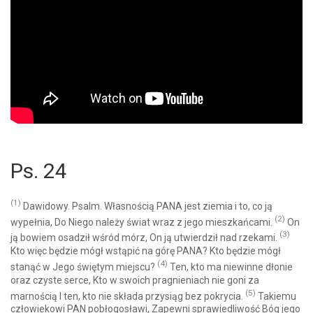
Ps. 24
(1)
Dawidowy. Psalm. Własnością PANA jest ziemia i to, co ją
(2)
wypełnia, Do Niego należy świat wraz z jego mieszkańcami.
On
(3)
ją bowiem osadził wśród mórz, On ją utwierdził nad rzekami.
Kto więc będzie mógł wstąpić na górę PANA? Kto będzie mógł
(4)
stanąć w Jego świętym miejscu?
Ten, kto ma niewinne dłonie
oraz czyste serce, Kto w swoich pragnieniach nie goni za
(5)
marnością I ten, kto nie składa przysiąg bez pokrycia.
Takiemu
człowiekowi PAN pobłogosławi, Zapewni sprawiedliwość Bóg jego